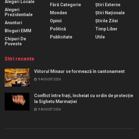
Alegeri Locale
Fără Categorie
Știri Externe
Alegeri
Monden
Știri Naționale
Prezidentiale
Opinii
Știrile Zilei
Anunturi
Politică
Timp Liber
Bloguri EMM
Publicitate
Utile
Chipuri De
Poveste
Stiri recente
Viitorul Minaur se formează în cantonament
9 AUGUST 2026
Conflict între frați, încheiat cu ordin de protecție
la Sighetu Marmației
9 AUGUST 2026