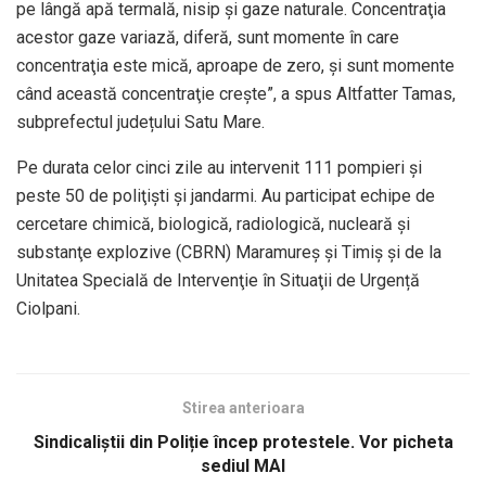
pe lângă apă termală, nisip şi gaze naturale. Concentraţia
acestor gaze variază, diferă, sunt momente în care
concentraţia este mică, aproape de zero, şi sunt momente
când această concentraţie creşte”, a spus Altfatter Tamas,
subprefectul județului Satu Mare.
Pe durata celor cinci zile au intervenit 111 pompieri şi
peste 50 de poliţişti şi jandarmi. Au participat echipe de
cercetare chimică, biologică, radiologică, nucleară şi
substanţe explozive (CBRN) Maramureş şi Timiş şi de la
Unitatea Specială de Intervenţie în Situaţii de Urgență
Ciolpani.
Stirea anterioara
Sindicaliștii din Poliție încep protestele. Vor picheta
sediul MAI