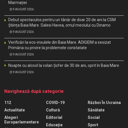
Marmației
9 AUGUST 2026
Debut spectaculos pentru un tânăr de doar 20 de ani la CSM
Știința Baia Mare. Salesi Havea, omul meciului cu Dinamo
9 AUGUST 2026
Verificări la eco-insulele din Baia Mare. ADIGIDM a sesizat
Primăria cu privire la problemele constatate
9 AUGUST 2026
Noapte cu alcool la volan Șofer de 30 de ani, oprit în Baia Mare
9 AUGUST 2026
Navighează după categorie
112
COVID-19
Război În Ucraina
Actualitate
Cultură
Sănătate
Alegeri
Editorial
Social
Europarlamentare
Educaţie
Sport