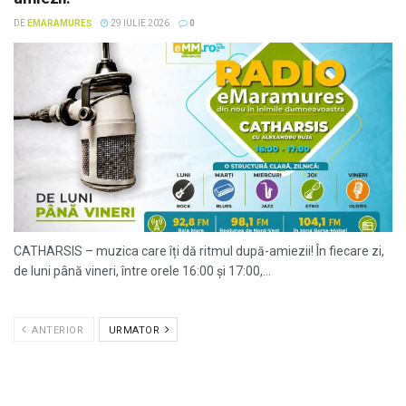
DE
EMARAMUREȘ
29 IULIE 2026
0
CATHARSIS – muzica care îți dă ritmul după-amiezii! În fiecare zi,
de luni până vineri, între orele 16:00 și 17:00,...
ANTERIOR
URMATOR