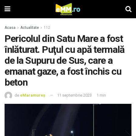
Acasa
Actualitate
112
Pericolul din Satu Mare a fost
înlăturat. Puţul cu apă termală
de la Supuru de Sus, care a
emanat gaze, a fost închis cu
beton
de
eMaramureș
11 septembrie 2023
1 min