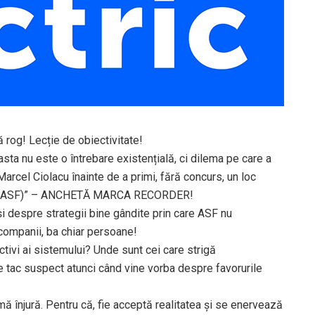
 rog! Lecție de obiectivitate!
ta nu este o întrebare existențială, ci dilema pe care a
Marcel Ciolacu înainte de a primi, fără concurs, un loc
ară (ASF)” – ANCHETĂ MARCA RECORDER!
și despre strategii bine gândite prin care ASF nu
companii, ba chiar persoane!
ctivi ai sistemului? Unde sunt cei care strigă
re tac suspect atunci când vine vorba despre favorurile
mă înjură. Pentru că, fie acceptă realitatea și se enervează