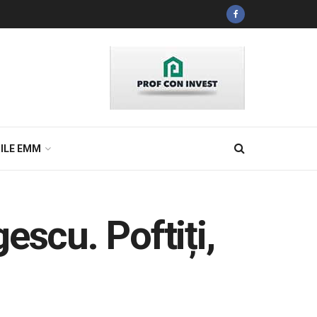
ILE EMM
escu. Poftiți,