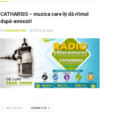
CATHARSIS – muzica care îți dă ritmul
după-amiezii!
DE
EMARAMUREȘ
29 IULIE 2026
ANTERIOR
URMATOR