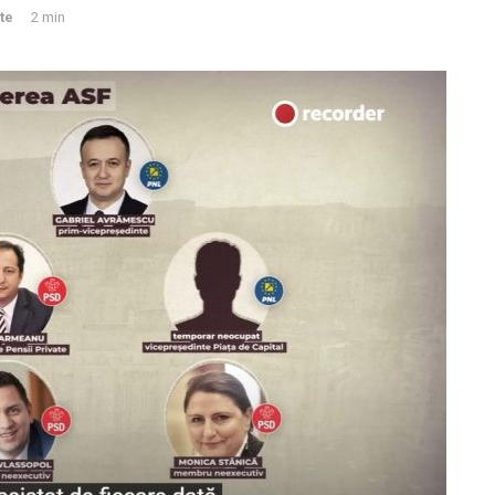
te
2 min