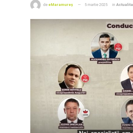
de
eMaramureș
5 martie 2025
in
Actualita