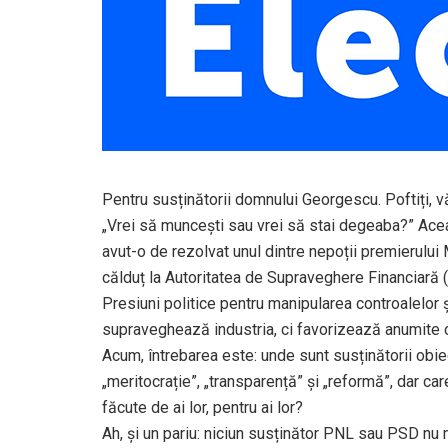
Pentru susținătorii domnului Georgescu. Poftiți, vă
„Vrei să muncești sau vrei să stai degeaba?” Aceas
avut-o de rezolvat unul dintre nepoții premierului 
călduț la Autoritatea de Supraveghere Financi
Presiuni politice pentru manipularea controalelor 
supraveghează industria, ci favorizează anumite 
Acum, întrebarea este: unde sunt susținătorii obie
„meritocrație”, „transparență” și „reformă”, dar ca
făcute de ai lor, pentru ai lor?
Ah, și un pariu: niciun susținător PNL sau PSD nu 