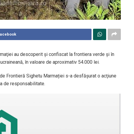
Facebook
armaţiei au descoperit şi confiscat la frontiera verde și în
ucraineană, în valoare de aproximativ 54.000 lei.
ei de Frontieră Sighetu Marmației s-a desfăşurat o acţiune
na de responsabilitate.