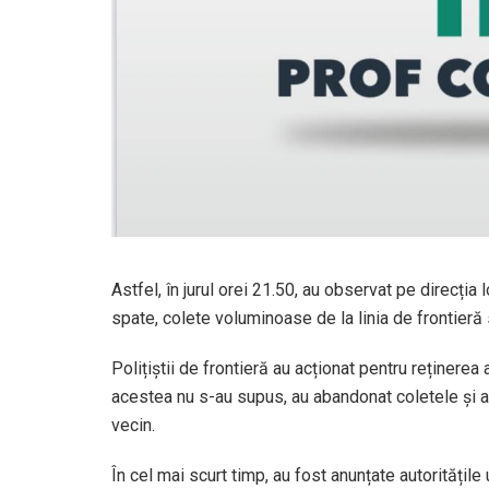
Astfel, în jurul orei 21.50, au observat pe direcția 
spate, colete voluminoase de la linia de frontieră sp
Polițiștii de frontieră au acționat pentru reținere
acestea nu s-au supus, au abandonat coletele și au 
vecin.
În cel mai scurt timp, au fost anunțate autoritățil