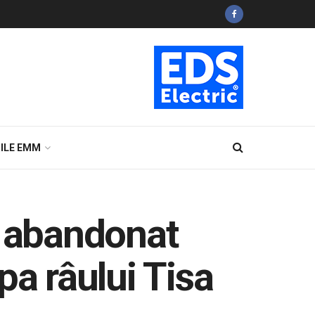
ILE EMM
u abandonat
apa râului Tisa