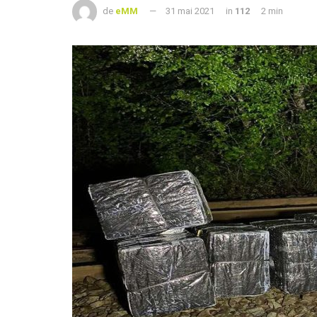
de
eMM
31 mai 2021
in
112
2 min