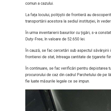
comun a cazului.
La fața locului, poliţiştii de frontieră au descoper
transportării acestora la sediul instituției, în veder
În urma inventarierii baxurilor cu țigări, s-a cons
Duty-Free, în valoare de 52.650 lei.
În cauză, se fac cercetări sub aspectul săvârșirii 
frontierei de stat, întreaga cantitate de țigarete fi
În continuare, se fac verificări pentru depistarea
procurorului de caz din cadrul Parchetului de pe l
fie luate măsurile legale ce se impun.