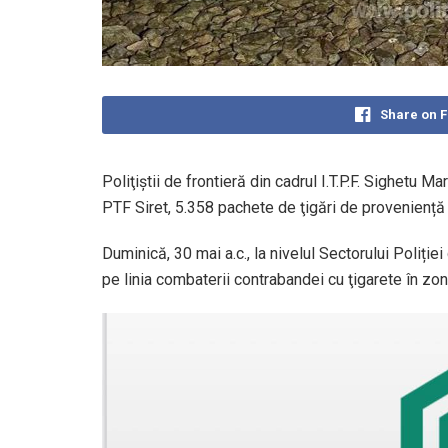
Share on 
Poliţiştii de frontieră din cadrul I.T.P.F. Sighetu M
PTF Siret, 5.358 pachete de ţigări de proveniență 
Duminică, 30 mai a.c., la nivelul Sectorului Poliți
pe linia combaterii contrabandei cu ţigarete în zo