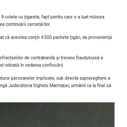
it 9 colete cu țigarete, fapt pentru care s-a luat măsura
ea continuării cercetărilor.
tatat că acestea conțin 4.500 pachete țigări, de proveniență
infracțiunilor de contrabandă și trecere frauduloasă a
ind ridicată în vederea confiscării.
 tuturor persoanelor implicate, sub directa supraveghere a
ângă Judecătoria Sighetu Marmației, urmând ca la final să