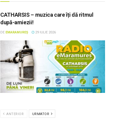
CATHARSIS – muzica care îți dă ritmul
după-amiezii!
DE
EMARAMUREȘ
29 IULIE 2026
ANTERIOR
URMATOR