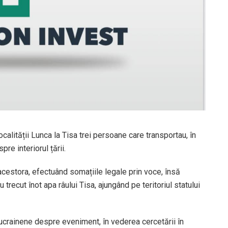
localității Lunca la Tisa trei persoane care transportau, în
re interiorul țării.
a acestora, efectuând somațiile legale prin voce, însă
trecut înot apa râului Tisa, ajungând pe teritoriul statului
e ucrainene despre eveniment, în vederea cercetării în