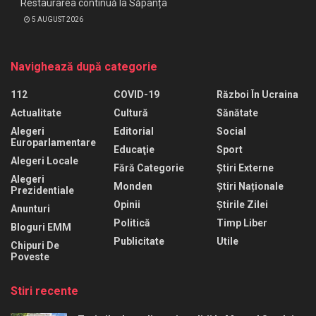
Restaurarea continuă la Săpânța
5 AUGUST 2026
Navighează după categorie
112
COVID-19
Război În Ucraina
Actualitate
Cultură
Sănătate
Alegeri
Editorial
Social
Europarlamentare
Educaţie
Sport
Alegeri Locale
Fără Categorie
Știri Externe
Alegeri
Monden
Știri Naționale
Prezidentiale
Opinii
Știrile Zilei
Anunturi
Politică
Timp Liber
Bloguri EMM
Publicitate
Utile
Chipuri De
Poveste
Stiri recente