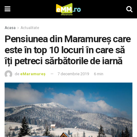
Acasa
Actualitate
Pensiunea din Maramureș care
este în top 10 locuri în care să
îți petreci sărbătorile de iarnă
de
eMaramureș
7 decembrie 2019
6 min