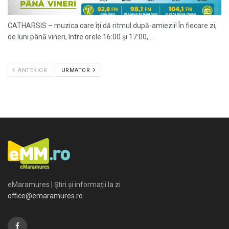
CATHARSIS – muzica care îți dă ritmul după-amiezii! În fiecare zi,
de luni până vineri, între orele 16:00 și 17:00,...
ANTERIOR
URMATOR
eMaramures | Știri și informații la zi
office@emaramures.ro