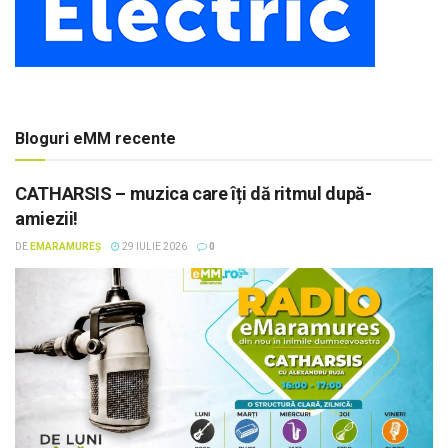
Bloguri eMM recente
CATHARSIS – muzica care îți dă ritmul după-
amiezii!
DE
EMARAMUREȘ
29 IULIE 2026
0