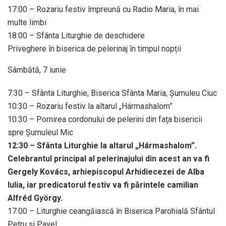
17:00 – Rozariu festiv împreună cu Radio Maria, în mai
multe limbi
18:00 – Sfânta Liturghie de deschidere
Priveghere în biserica de pelerinaj în timpul nopții
Sâmbătă, 7 iunie
7:30 – Sfânta Liturghie, Biserica Sfânta Maria, Șumuleu Ciuc
10:30 – Rozariu festiv la altarul „Hármashalom”
10:30 – Pornirea cordonului de pelerini din fața bisericii
spre Șumuleul Mic
12:30 – Sfânta Liturghie la altarul „Hármashalom”.
Celebrantul principal al pelerinajului din acest an va fi
Gergely Kovács, arhiepiscopul Arhidiecezei de Alba
Iulia, iar predicatorul festiv va fi părintele camilian
Alfréd György.
17:00 – Liturghie ceangăiască în Biserica Parohială Sfântul
Petru și Pavel