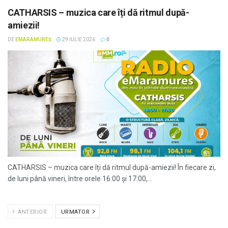
CATHARSIS – muzica care îți dă ritmul după-
amiezii!
DE
EMARAMUREȘ
29 IULIE 2026
0
CATHARSIS – muzica care îți dă ritmul după-amiezii! În fiecare zi,
de luni până vineri, între orele 16:00 și 17:00,...
ANTERIOR
URMATOR