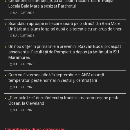
Cerșetorie la intersecție, cu un copil în scaun rulant. Poliția
Locală Baia Mare a sesizat Parchetul
8 AUGUST 2026
Scandaluri aproape în fiecare seară pe o stradă din Baia Mare.
Un bărbat a ajuns la spital după o altercație cu un grup de tineri
8 AUGUST 2026
Un nou ofițer în prima linie a prevenirii. Răzvan Buda, proaspăt
absolvent al Facultății de Pompieri, a depus jurământul la ISU
Maramureș
8 AUGUST 2026
Cum va fi vremea până în septembrie – ANM anunță
temperaturi peste normal în vestul și centrul țării
8 AUGUST 2026
„Comorile Izei” duc cântecul și tradițiile maramureșene peste
Ocean, la Cleveland
8 AUGUST 2026
Navighează după categorie