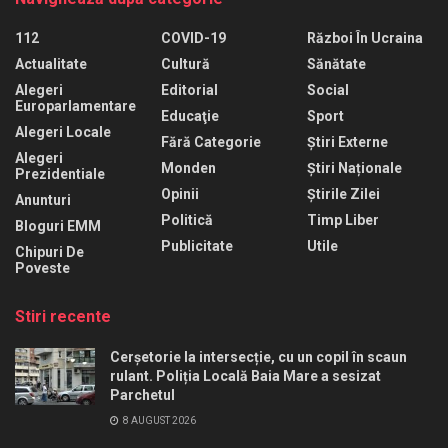
112
COVID-19
Război În Ucraina
Actualitate
Cultură
Sănătate
Alegeri
Editorial
Social
Europarlamentare
Educaţie
Sport
Alegeri Locale
Fără Categorie
Știri Externe
Alegeri
Monden
Știri Naționale
Prezidentiale
Opinii
Știrile Zilei
Anunturi
Politică
Timp Liber
Bloguri EMM
Publicitate
Utile
Chipuri De
Poveste
Stiri recente
Cerșetorie la intersecție, cu un copil în scaun
rulant. Poliția Locală Baia Mare a sesizat
Parchetul
8 AUGUST 2026