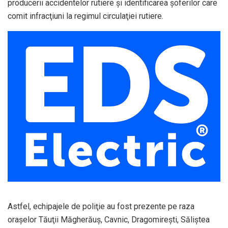
producerii accidentelor rutiere şi identificarea şoferilor care
comit infracţiuni la regimul circulaţiei rutiere.
Astfel, echipajele de poliţie au fost prezente pe raza
oraşelor Tăuţii Măgherăuş, Cavnic, Dragomireşti, Săliştea