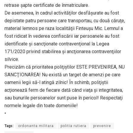
retrase şapte certificate de înmatriculare.
De asemenea, în cadrul activităţilor desfăşurate au fost
depistate patru persoane care transportau, cu două căruţe,
material lemnos pe raza localităţii Finteuşu Mic. Lemnul a
fost ridicat în vederea confiscării iar persoanele au fost
identificate şi sancţionate contravenţional la Legea
171/2020 privind stabilirea şi ancţionarea contravenţiilor
silvice.
Precizăm că prioritatea poliţiştilor ESTE PREVENIREA, NU
SANCŢIONAREA! Nu există un target de amenzi pe care
oamenii legii să-l atingă zilnic! În schimb, poliţiştii
acţionează ferm de fiecare dată când viaţa şi integritatea,
sau bunurile persoanelor sunt puse în pericol! Respectaţi
normele legale din toate domeniile!
•
Tags:
ordonanta militara
politia rutiera
prevenire