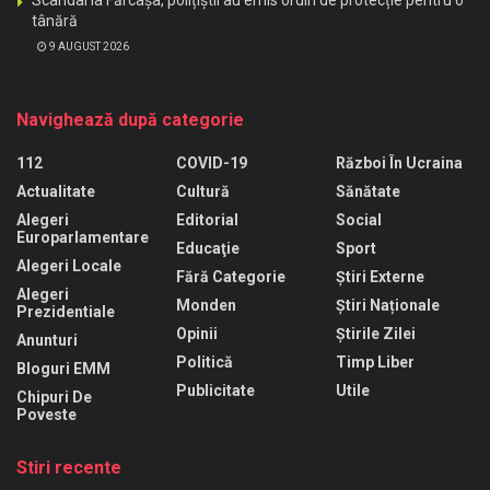
Scandal la Fărcașa, polițiștii au emis ordin de protecție pentru o
tânără
9 AUGUST 2026
Navighează după categorie
112
COVID-19
Război În Ucraina
Actualitate
Cultură
Sănătate
Alegeri
Editorial
Social
Europarlamentare
Educaţie
Sport
Alegeri Locale
Fără Categorie
Știri Externe
Alegeri
Monden
Știri Naționale
Prezidentiale
Opinii
Știrile Zilei
Anunturi
Politică
Timp Liber
Bloguri EMM
Publicitate
Utile
Chipuri De
Poveste
Stiri recente