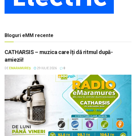
Bloguri eMM recente
CATHARSIS – muzica care îți dă ritmul după-
amiezii!
DE
EMARAMUREȘ
29 IULIE 2026
0