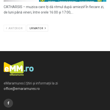
CATHARSIS – muzica care îți dă ritmul după-amiezii! În fiecare zi,
de luni până vineri, între orele 16:00 și 17:00,...
ANTERIOR
URMATOR
eMaramures | Știri și informații la zi
office@emaramures.ro