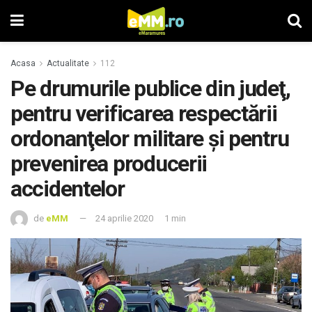
Acasa
Actualitate
112
Pe drumurile publice din judeţ,
pentru verificarea respectării
ordonanţelor militare şi pentru
prevenirea producerii
accidentelor
de
eMM
24 aprilie 2020
1 min