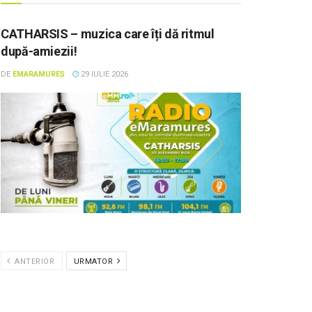
CATHARSIS – muzica care îți dă ritmul
după-amiezii!
DE
EMARAMUREȘ
29 IULIE 2026
ANTERIOR
URMATOR