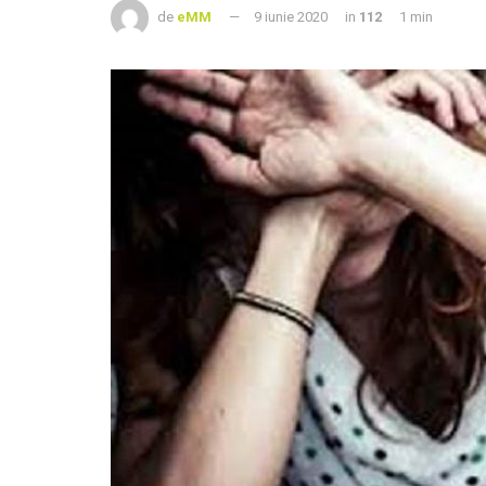
de
eMM
9 iunie 2020
in
112
1 min