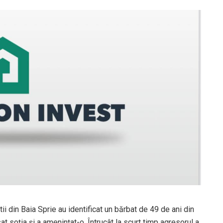
tii din Baia Sprie au identificat un bărbat de 49 de ani din
at soţia şi a ameninţat-o. Întrucât la scurt timp agresorul a