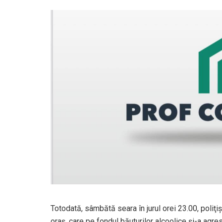
Totodată, sâmbătă seara în jurul orei 23.00, poliţiş
oraş, care pe fondul băuturilor alcoolice şi-a agres