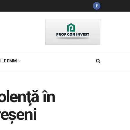
ILE EMM
olenţă în
reşeni