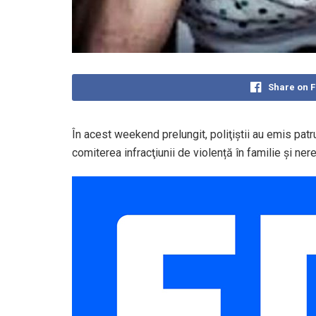
Share on 
În acest weekend prelungit, poliţiştii au emis pat
comiterea infracţiunii de violență în familie şi ner