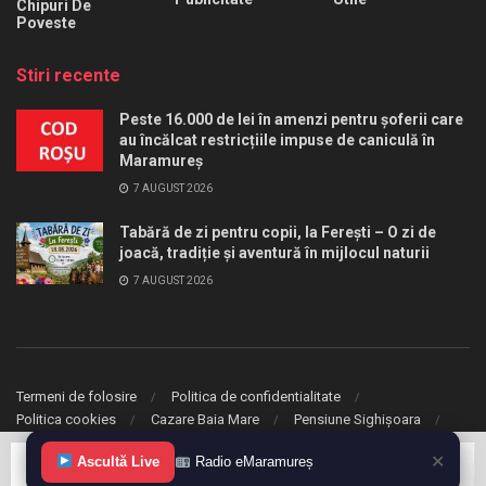
Chipuri De
Poveste
Stiri recente
Peste 16.000 de lei în amenzi pentru șoferii care
au încălcat restricțiile impuse de caniculă în
Maramureș
7 AUGUST 2026
Tabără de zi pentru copii, la Ferești – O zi de
joacă, tradiție și aventură în mijlocul naturii
7 AUGUST 2026
Termeni de folosire
Politica de confidentialitate
Politica cookies
Cazare Baia Mare
Pensiune Sighișoara
✕
Ascultă Live
Radio eMaramureș
© 2020 eMaramures. Toate drepturile rezervate.