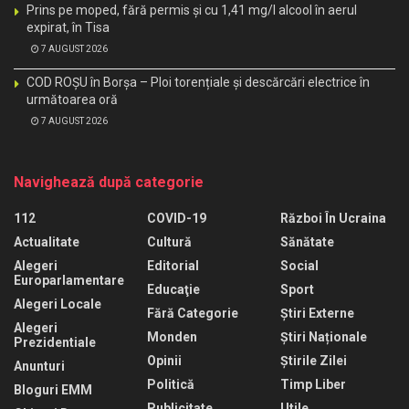
Prins pe moped, fără permis și cu 1,41 mg/l alcool în aerul
expirat, în Tisa
7 AUGUST 2026
COD ROȘU în Borșa – Ploi torențiale și descărcări electrice în
următoarea oră
7 AUGUST 2026
Navighează după categorie
112
COVID-19
Război În Ucraina
Actualitate
Cultură
Sănătate
Alegeri
Editorial
Social
Europarlamentare
Educaţie
Sport
Alegeri Locale
Fără Categorie
Știri Externe
Alegeri
Monden
Știri Naționale
Prezidentiale
Opinii
Știrile Zilei
Anunturi
Politică
Timp Liber
Bloguri EMM
Publicitate
Utile