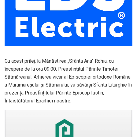
Cu acest prilej, la Mănăstirea „Sfânta Ana” Rohia, cu
începere de la ora 09:00, Preasfințitul Părinte Timotei
Sătmăreanul, Arhiereu vicar al Episcopiei ortodoxe Române
a Maramureșului și Sătmarului, va săvârși Sfânta Liturghie în
prezența Preasfințitului Părinte Episcop Iustin,
Întâistătătorul Eparhiei noastre.