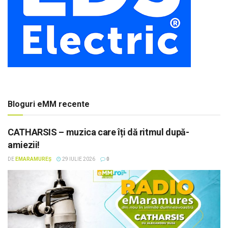
Bloguri eMM recente
CATHARSIS – muzica care îți dă ritmul după-
amiezii!
DE
EMARAMUREȘ
29 IULIE 2026
0