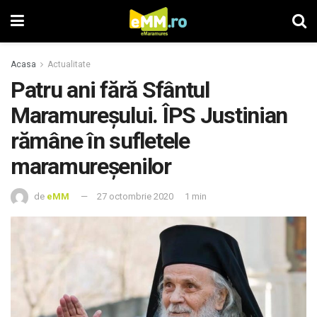
Acasa
Actualitate
Patru ani fără Sfântul
Maramureşului. ÎPS Justinian
rămâne în sufletele
maramureşenilor
de
eMM
27 octombrie 2020
1 min