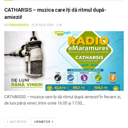
CATHARSIS – muzica care îți dă ritmul după-
amiezii!
DE
EMARAMUREȘ
29 IULIE 2026
0
CATHARSIS – muzica care îți dă ritmul după-amiezii! În fiecare zi,
de luni până vineri, între orele 16:00 și 17:00,...
ANTERIOR
URMATOR