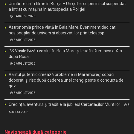
Urmărire ca în filme în Borșa – Un șofer cu permisul suspendat
a intrat cu mașina în autospeciala Poliției
6 AUGUST 2026
Astronomia prinde viață în Baia Mare. Eveniment dedicat
pasionaților de univers și observațiilor prin telescop
6 AUGUST 2026
PS Vasile Bizău va sluji în Baia Mare și Ieud în Duminica a X-a
după Rusalii
6 AUGUST 2026
Vântul puternic creează probleme în Maramureș: copaci
doborâți și risc după căderea unei crengi peste o conductă de
gaz
6 AUGUST 2026
Credință, aventură și tradiție la jubileul Cercetașilor Munților
6
AUGUST 2026
Navighează după categorie