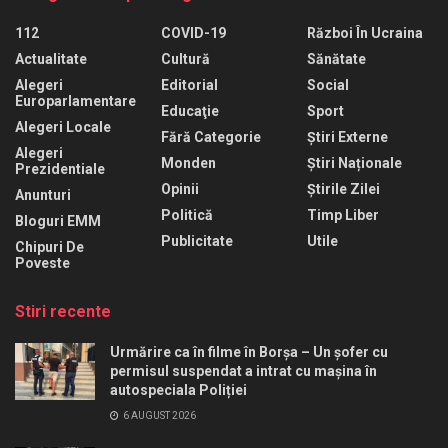
112
COVID-19
Război În Ucraina
Actualitate
Cultură
Sănătate
Alegeri
Editorial
Social
Europarlamentare
Educaţie
Sport
Alegeri Locale
Fără Categorie
Știri Externe
Alegeri
Monden
Știri Naționale
Prezidentiale
Opinii
Știrile Zilei
Anunturi
Politică
Timp Liber
Bloguri EMM
Publicitate
Utile
Chipuri De
Poveste
Stiri recente
Urmărire ca în filme în Borșa – Un șofer cu
permisul suspendat a intrat cu mașina în
autospeciala Poliției
6 AUGUST 2026