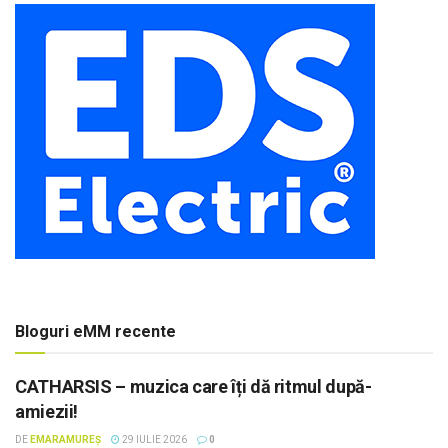
Bloguri eMM recente
CATHARSIS – muzica care îți dă ritmul după-
amiezii!
DE
EMARAMUREȘ
29 IULIE 2026
0