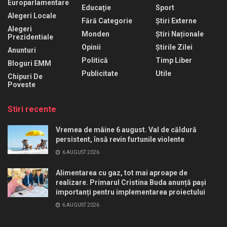
Europarlamentare
Educaţie
Sport
Alegeri Locale
Fără Categorie
Știri Externe
Alegeri
Monden
Știri Naționale
Prezidentiale
Opinii
Știrile Zilei
Anunturi
Politică
Timp Liber
Bloguri EMM
Publicitate
Utile
Chipuri De
Poveste
Stiri recente
Vremea de mâine 6 august. Val de căldură
persistent, însă revin furtunile violente
6 AUGUST 2026
Alimentarea cu gaz, tot mai aproape de
realizare. Primarul Cristina Buda anunță pași
importanți pentru implementarea proiectului
6 AUGUST 2026