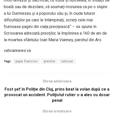
mod nevăzut şi sacrificat, cu trudă şi oboseală, în situaţii de
boală sau de dezolare, vă asumaţi misiunea ca pe o slujire
a lui Dumnezeu şi a poporului său şi, în ciuda tuturor
dificultăţilor pe care le întâmpinaţi, scrieţi cele mai
frumoase pagini din viaţa preoţească” – se spune în
Scrisoarea adresată preoţilor, la împlinirea a 160 de ani de
la moartea sfântului Ioan Maria Vianney, parohul din Ars.
vaticannews.va
Tags:
papa francisc
preotie
vatican
Stirea anterioara
Fost șef în Poliție din Cluj, prins beat la volan după ce a
provocat un accident. Poliţistul rutier s-a ales cu dosar
penal
Stirea urmatoare