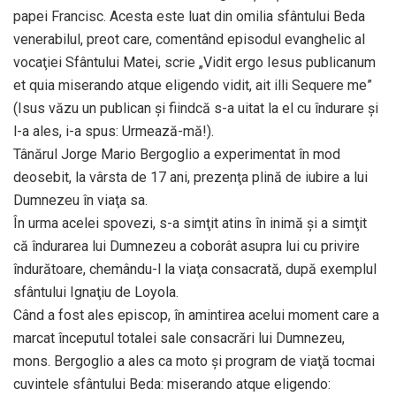
papei Francisc. Acesta este luat din omilia sfântului Beda
venerabilul, preot care, comentând episodul evanghelic al
vocaţiei Sfântului Matei, scrie „Vidit ergo Iesus publicanum
et quia miserando atque eligendo vidit, ait illi Sequere me”
(Isus văzu un publican şi fiindcă s-a uitat la el cu îndurare şi
l-a ales, i-a spus: Urmează-mă!).
Tânărul Jorge Mario Bergoglio a experimentat în mod
deosebit, la vârsta de 17 ani, prezenţa plină de iubire a lui
Dumnezeu în viaţa sa.
În urma acelei spovezi, s-a simţit atins în inimă şi a simţit
că îndurarea lui Dumnezeu a coborât asupra lui cu privire
îndurătoare, chemându-l la viaţa consacrată, după exemplul
sfântului Ignaţiu de Loyola.
Când a fost ales episcop, în amintirea acelui moment care a
marcat începutul totalei sale consacrări lui Dumnezeu,
mons. Bergoglio a ales ca moto şi program de viaţă tocmai
cuvintele sfântului Beda: miserando atque eligendo: