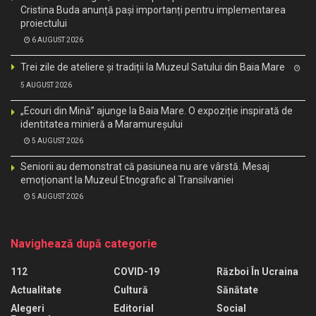
Cristina Buda anunță pași importanți pentru implementarea
proiectului
6 AUGUST 2026
Trei zile de ateliere și tradiții la Muzeul Satului din Baia Mare
5 AUGUST 2026
„Ecouri din Mină” ajunge la Baia Mare. O expoziție inspirată de
identitatea minieră a Maramureșului
5 AUGUST 2026
Seniorii au demonstrat că pasiunea nu are vârstă. Mesaj
emoționant la Muzeul Etnografic al Transilvaniei
5 AUGUST 2026
Navighează după categorie
112
COVID-19
Război În Ucraina
Actualitate
Cultură
Sănătate
Alegeri
Editorial
Social