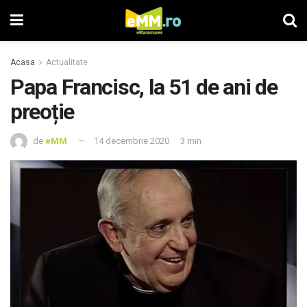
Acasa
Actualitate
Papa Francisc, la 51 de ani de
preoție
de
eMM
14 decembrie 2020
3 min