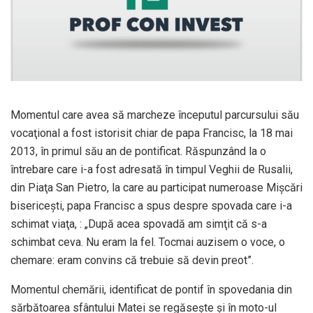
Momentul care avea să marcheze începutul parcursului său
vocaţional a fost istorisit chiar de papa Francisc, la 18 mai
2013, în primul său an de pontificat. Răspunzând la o
întrebare care i-a fost adresată în timpul Veghii de Rusalii,
din Piaţa San Pietro, la care au participat numeroase Mişcări
bisericeşti, papa Francisc a spus despre spovada care i-a
schimat viaţa, : „După acea spovadă am simţit că s-a
schimbat ceva. Nu eram la fel. Tocmai auzisem o voce, o
chemare: eram convins că trebuie să devin preot”.
Momentul chemării, identificat de pontif în spovedania din
sărbătoarea sfântului Matei se regăseşte şi în moto-ul