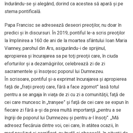
îndurându-se şi alegând, dorind ca acestea să apară şi pe
stema pontificală.
Papa Francisc se adresează deseori preoţilor, nu doar în
predici şi în discursuri. În 2019, pontiful le-a scris preoţilor
la împlinirea a 160 de ani de la moartea sfântului Ioan Maria
Vianney, parohul din Ars, asigurându-i de sprijinul,
apropierea şi încurajarea sa pe toţi preoţii care, în ciuda
eforturilor şi a dezamăgirilor, celebrează zi de zi
sacramentele şi însoţesc poporul lui Dumnezeu.
În scrisoare, pontiful şi-a exprimat încurajarea şi apropierea
faţă de „fraţii preoţi care, fără a face zgomot” lasă totul
pentru a se angaja în viaţa de zi cu zi a comunităţii; faţă de
cei care muncesc în „tranşee” şi faţă de cei care se expun în
fiecare zi fără a-şi da prea multă importanţă „pentru a se
îngriji de poporul lui Dumnezeu şi pentru a-l însoţi”. „Mă
adresez fiecăruia dintre voi, cei care, în atâtea ocazii, în