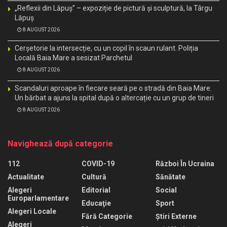
„Reflexii din Lăpuș” – expoziție de pictură și sculptură, la Târgu
Lăpuș
8 AUGUST 2026
Cerșetorie la intersecție, cu un copil în scaun rulant. Poliția
Locală Baia Mare a sesizat Parchetul
8 AUGUST 2026
Scandaluri aproape în fiecare seară pe o stradă din Baia Mare.
Un bărbat a ajuns la spital după o altercație cu un grup de tineri
8 AUGUST 2026
Navighează după categorie
112
COVID-19
Război În Ucraina
Actualitate
Cultură
Sănătate
Alegeri
Editorial
Social
Europarlamentare
Educaţie
Sport
Alegeri Locale
Fără Categorie
Știri Externe
Alegeri