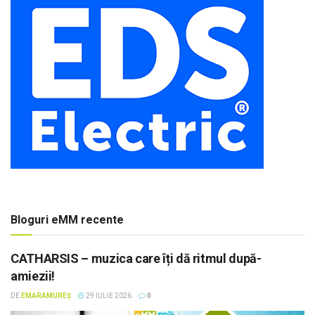
Bloguri eMM recente
CATHARSIS – muzica care îți dă ritmul după-
amiezii!
DE
EMARAMUREȘ
29 IULIE 2026
0