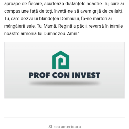
aproape de fiecare, scurtează distanțele noastre. Tu, care ai
compasiune față de toți, învață-ne să avem grijă de ceilalți.
Tu, care dezvălui blândețea Domnului, fă-ne martori ai
mângâierii sale. Tu, Mamă, Regină a păcii, revarsă în inimile
noastre armonia lui Dumnezeu. Amin.”
Stirea anterioara