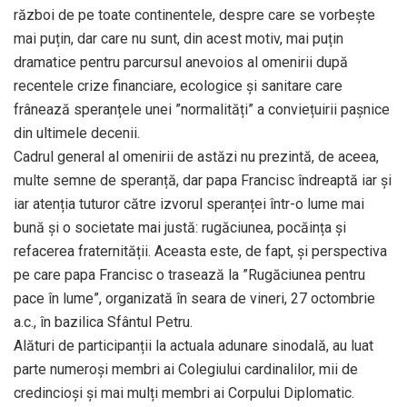
război de pe toate continentele, despre care se vorbește
mai puțin, dar care nu sunt, din acest motiv, mai puțin
dramatice pentru parcursul anevoios al omenirii după
recentele crize financiare, ecologice și sanitare care
frânează speranțele unei ”normalități” a conviețuirii pașnice
din ultimele decenii.
Cadrul general al omenirii de astăzi nu prezintă, de aceea,
multe semne de speranță, dar papa Francisc îndreaptă iar și
iar atenția tuturor către izvorul speranței într-o lume mai
bună și o societate mai justă: rugăciunea, pocăința și
refacerea fraternității. Aceasta este, de fapt, și perspectiva
pe care papa Francisc o trasează la ”Rugăciunea pentru
pace în lume”, organizată în seara de vineri, 27 octombrie
a.c., în bazilica Sfântul Petru.
Alături de participanții la actuala adunare sinodală, au luat
parte numeroși membri ai Colegiului cardinalilor, mii de
credincioși și mai mulți membri ai Corpului Diplomatic.