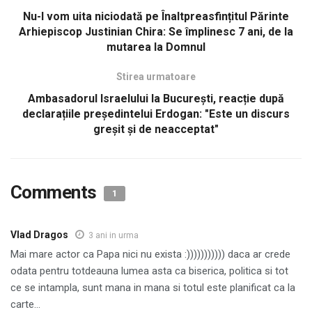
Nu-l vom uita niciodată pe Înaltpreasfințitul Părinte
Arhiepiscop Justinian Chira: Se împlinesc 7 ani, de la
mutarea la Domnul
Stirea urmatoare
Ambasadorul Israelului la București, reacție după
declarațiile președintelui Erdogan: "Este un discurs
greșit și de neacceptat"
Comments
1
Vlad Dragos
3 ani in urma
Mai mare actor ca Papa nici nu exista :))))))))))) daca ar crede
odata pentru totdeauna lumea asta ca biserica, politica si tot
ce se intampla, sunt mana in mana si totul este planificat ca la
carte…