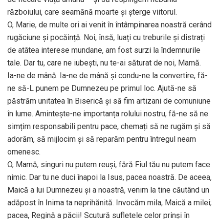
războiului, care seamănă moarte și șterge viitorul.
O, Marie, de multe ori ai venit în întâmpinarea noastră cerând
rugăciune și pocăință. Noi, însă, luați cu treburile și distrați
de atâtea interese mundane, am fost surzi la îndemnurile
tale. Dar tu, care ne iubești, nu te-ai săturat de noi, Mamă.
Ia-ne de mână. Ia-ne de mână și condu-ne la convertire, fă-
ne să-L punem pe Dumnezeu pe primul loc. Ajută-ne să
păstrăm unitatea în Biserică și să fim artizani de comuniune
în lume. Amintește-ne importanța rolului nostru, fă-ne să ne
simțim responsabili pentru pace, chemați să ne rugăm și să
adorăm, să mijlocim și să reparăm pentru întregul neam
omenesc.
O, Mamă, singuri nu putem reuși, fără Fiul tău nu putem face
nimic. Dar tu ne duci înapoi la Isus, pacea noastră. De aceea,
Maică a lui Dumnezeu și a noastră, venim la tine căutând un
adăpost în Inima ta neprihănită. Invocăm mila, Maică a milei;
pacea, Regină a păcii! Scutură sufletele celor prinși în