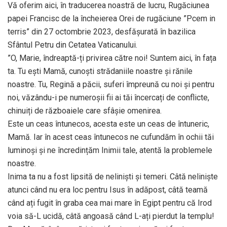
Vă oferim aici, în traducerea noastră de lucru, Rugăciunea
papei Francisc de la încheierea Orei de rugăciune ”Pcem in
terris” din 27 octombrie 2023, desfășurată în bazilica
Sfântul Petru din Cetatea Vaticanului.
”O, Marie, îndreaptă-ți privirea către noi! Suntem aici, în fața
ta. Tu ești Mamă, cunoști strădaniile noastre și rănile
noastre. Tu, Regină a păcii, suferi împreună cu noi și pentru
noi, văzându-i pe numeroșii fii ai tăi încercați de conflicte,
chinuiți de războaiele care sfâșie omenirea.
Este un ceas întunecos, acesta este un ceas de întuneric,
Mamă. Iar în acest ceas întunecos ne cufundăm în ochii tăi
luminoși și ne încredințăm Inimii tale, atentă la problemele
noastre.
Inima ta nu a fost lipsită de neliniști și temeri. Câtă neliniște
atunci când nu era loc pentru Isus în adăpost, câtă teamă
când ați fugit în graba cea mai mare în Egipt pentru că Irod
voia să-L ucidă, câtă angoasă când L-ați pierdut la templu!