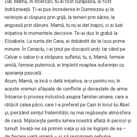
Dar, Mamă, în încercări, tu ai fost curajoasă, ai fost
îndrăzneață. Ți-ai pus încrederea în Dumnezeu și la
neliniște ai răspuns prin grijă, la temeri prin iubire, la
angoasă prin dăruire. Mamă, tu nu ai dat înapoi, ci ai luat
inițiativa în momentele decisive. Te-ai dus în grabă la
Elisabeta. La nunta din Cana, ai dobândit de la Isus prima
minune. În Cenaclu, i-ai ținut pe discipoli uniți. Iar când pe
Calvar o sabie ți-a străpuns sufletul, tu, o, Mamă, femeie
umilă, femeie puternică, ai împletit noaptea suferinței cu
speranța pascală.
Acum, Mamă, ia încă o dată inițiativa; ia-o pentru noi, în
aceste vremuri sfâșiate de conflicte și devastate de arme.
Întoarce-ți privirea milostivă asupra familiei umane, care a
rătăcit calea păcii, care l-a preferat pe Cain în locul lui Abel
și, pierzând simțul fraternității, nu mai regăsește atmosfera
de casă. Mijlocește pentru lumea noastră aflată în pericol și
tumult. Învață-ne să primim viața și să ne îngrijim de ea –
de fiecare viață umană – și să respingem nebunia