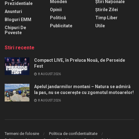
Monden
Știri Naționale
Prezidentiale
Opinii
Știrile Zilei
Anunturi
Politică
Timp Liber
Bloguri EMM
Publicitate
Utile
Chipuri De
Poveste
Stiri recente
Compact LIVE, în Preluca Nouă, de Perseide
Fest
8 AUGUST 2026
Apelul jandarmilor montani – Natura se admiră
la pas, nu se cucerește cu zgomotul motoarelor!
8 AUGUST 2026
Termeni de folosire
Politica de confidentialitate