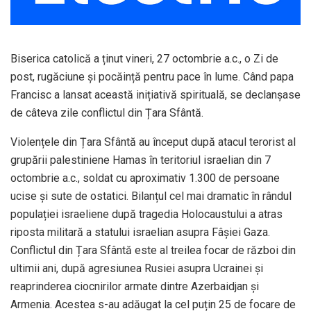
Biserica catolică a ținut vineri, 27 octombrie a.c., o Zi de
post, rugăciune și pocăință pentru pace în lume. Când papa
Francisc a lansat această inițiativă spirituală, se declanșase
de câteva zile conflictul din Țara Sfântă.
Violențele din Țara Sfântă au început după atacul terorist al
grupării palestiniene Hamas în teritoriul israelian din 7
octombrie a.c., soldat cu aproximativ 1.300 de persoane
ucise și sute de ostatici. Bilanțul cel mai dramatic în rândul
populației israeliene după tragedia Holocaustului a atras
riposta militară a statului israelian asupra Fâșiei Gaza.
Conflictul din Țara Sfântă este al treilea focar de război din
ultimii ani, după agresiunea Rusiei asupra Ucrainei și
reaprinderea ciocnirilor armate dintre Azerbaidjan și
Armenia. Acestea s-au adăugat la cel puțin 25 de focare de