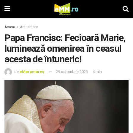
Acasa
Actualitate
Papa Francisc: Fecioară Marie,
luminează omenirea în ceasul
acesta de întuneric!
de
eMaramureș
29 octombrie 2023
4 min