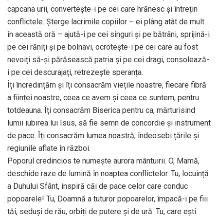
capcana urii, convertește-i pe cei care hrănesc și întrețin
conflictele. Șterge lacrimile copiilor – ei plâng atât de mult
în această oră – ajută-i pe cei singuri și pe bătrâni, sprijină-i
pe cei răniți și pe bolnavi, ocrotește-i pe cei care au fost
nevoiți să-și părăsească patria și pe cei dragi, consolează-
i pe cei descurajați, retrezește speranța.
Îți încredințăm și îți consacrăm viețile noastre, fiecare fibră
a ființei noastre, ceea ce avem și ceea ce suntem, pentru
totdeauna. Îți consacrăm Biserica pentru ca, mărturisind
lumii iubirea lui Isus, să fie semn de concordie și instrument
de pace. Îți consacrăm lumea noastră, îndeosebi țările și
regiunile aflate în război.
Poporul credincios te numește aurora mântuirii. O, Mamă,
deschide raze de lumină în noaptea conflictelor. Tu, locuință
a Duhului Sfânt, inspiră căi de pace celor care conduc
popoarele! Tu, Doamnă a tuturor popoarelor, împacă-i pe fiii
tăi, seduși de rău, orbiți de putere și de ură. Tu, care ești