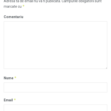
Adresa ta de email nu va fi publicată.
Câmpurile obligatorii sunt
*
marcate cu
Comentariu
*
Nume
*
Email