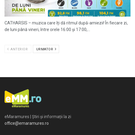
CATHARSIS – muzica care îți dă ritmul după-amiezii! În fiecare zi,
de luni până vineri, între orele 16:00 și 17:00,...
ANTERIOR
URMATOR
eMaramures | Știri și informații la zi
office@emaramures.ro