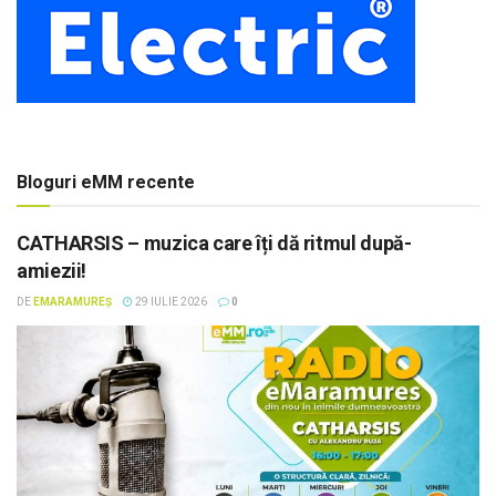
Bloguri eMM recente
CATHARSIS – muzica care îți dă ritmul după-
amiezii!
DE
EMARAMUREȘ
29 IULIE 2026
0