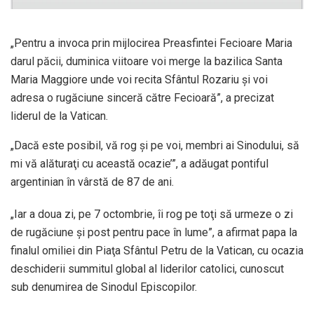
„Pentru a invoca prin mijlocirea Preasfintei Fecioare Maria
darul păcii, duminica viitoare voi merge la bazilica Santa
Maria Maggiore unde voi recita Sfântul Rozariu şi voi
adresa o rugăciune sinceră către Fecioară”, a precizat
liderul de la Vatican.
„Dacă este posibil, vă rog şi pe voi, membri ai Sinodului, să
mi vă alăturaţi cu această ocazie’”, a adăugat pontiful
argentinian în vârstă de 87 de ani.
„Iar a doua zi, pe 7 octombrie, îi rog pe toţi să urmeze o zi
de rugăciune şi post pentru pace în lume”, a afirmat papa la
finalul omiliei din Piaţa Sfântul Petru de la Vatican, cu ocazia
deschiderii summitul global al liderilor catolici, cunoscut
sub denumirea de Sinodul Episcopilor.