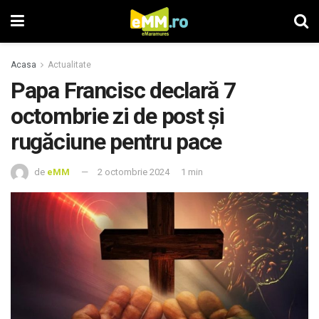
Acasa
Actualitate
Papa Francisc declară 7
octombrie zi de post şi
rugăciune pentru pace
de
eMM
2 octombrie 2024
1 min