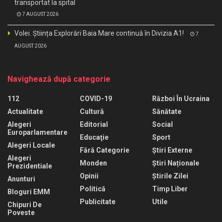
transportat la spital
7 AUGUST 2026
Volei. Știința Explorări Baia Mare continuă în Divizia A1!
7
AUGUST 2026
Navighează după categorie
112
COVID-19
Război În Ucraina
Actualitate
Cultură
Sănătate
Alegeri
Editorial
Social
Europarlamentare
Educaţie
Sport
Alegeri Locale
Fără Categorie
Știri Externe
Alegeri
Monden
Știri Naționale
Prezidentiale
Opinii
Știrile Zilei
Anunturi
Politică
Timp Liber
Bloguri EMM
Publicitate
Utile
Chipuri De
Poveste