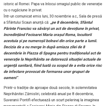
istoric al Romei. Papa va înlocui omagiul public de venerație
cu o rugăciune în privat.
Într-un comunicat emis luni, 30 noiembrie a.c., Sala de presă
a Sfântului Scaun anunță că:
„pe 8 decembrie, Sfântul
Părinte Francisc va săvârși un act de devoțiune în privat,
încredințând Fecioarei Maria orașul Roma, locuitorii
acestuia și pe numeroșii bolnavi din orice parte a lumii.
Decizia de a nu merge în după-amiaza zilei de 8
decembrie în Piazza di Spagna pentru tradiționalul act de
venerație la Neprihănita se datorează situației actuale de
urgență sanitară, fiind luată cu scopul de a evita orice risc
de infectare provocat de formarea unor grupuri de
oameni”
.
Printr-o tradiție de aproape două secole, în solemnitatea
Neprihănitei Zămisliri, celebrată anual pe 8 decembrie,
Suveranii Pontifi efectuează un scurt pelerinaj la imaginea