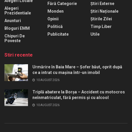
Alegeri Locale
Fără Categorie
Știri Externe
Alegeri
Monden
Știri Naționale
Prezidentiale
Opinii
Știrile Zilei
Anunturi
Politică
Timp Liber
Bloguri EMM
Publicitate
Utile
Chipuri De
Poveste
Stiri recente
Urmărire în Baia Mare – Șofer băut, oprit după
ce a intrat cu mașina într-un imobil
10 AUGUST 2026
Triplă abatere la Borșa – Accident cu motocros
neînmatriculat, fără permis și cu alcool
10 AUGUST 2026