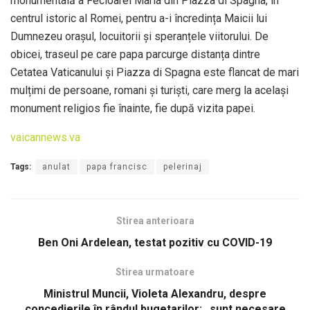
monumentală a Fecioarei Maria din Piazza di Spagna, în
centrul istoric al Romei, pentru a-i încredința Maicii lui
Dumnezeu orașul, locuitorii și speranțele viitorului. De
obicei, traseul pe care papa parcurge distanța dintre
Cetatea Vaticanului și Piazza di Spagna este flancat de mari
mulțimi de persoane, romani și turiști, care merg la același
monument religios fie înainte, fie după vizita papei.
vaicannews.va
Tags:
anulat
papa francisc
pelerinaj
Stirea anterioara
Ben Oni Ardelean, testat pozitiv cu COVID-19
Stirea urmatoare
Ministrul Muncii, Violeta Alexandru, despre
concedierile în rândul bugetarilor: „sunt necesare