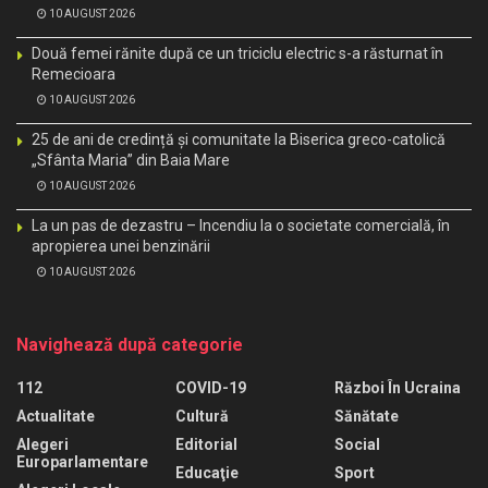
10 AUGUST 2026
Două femei rănite după ce un triciclu electric s-a răsturnat în
Remecioara
10 AUGUST 2026
25 de ani de credință și comunitate la Biserica greco-catolică
„Sfânta Maria” din Baia Mare
10 AUGUST 2026
La un pas de dezastru – Incendiu la o societate comercială, în
apropierea unei benzinării
10 AUGUST 2026
Navighează după categorie
112
COVID-19
Război În Ucraina
Actualitate
Cultură
Sănătate
Alegeri
Editorial
Social
Europarlamentare
Educaţie
Sport