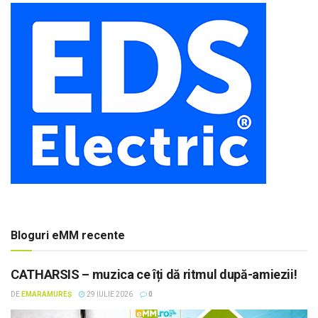
Bloguri eMM recente
CATHARSIS – muzica ce îți dă ritmul după-amiezii!
DE
EMARAMUREȘ
29 IULIE 2026
0