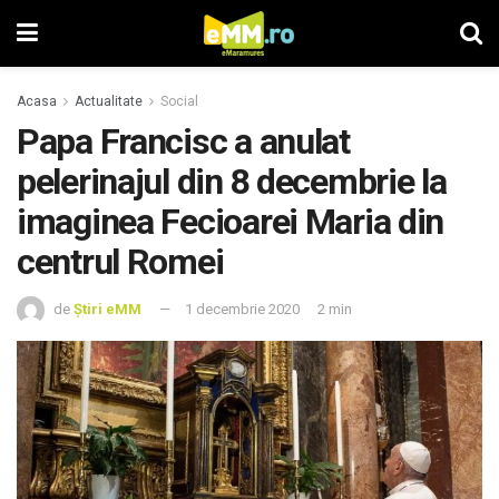
Acasa
Actualitate
Social
Papa Francisc a anulat
pelerinajul din 8 decembrie la
imaginea Fecioarei Maria din
centrul Romei
de
Știri eMM
1 decembrie 2020
2 min