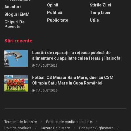
Opinii
Știrile Zilei
Anunturi
Politică
Timp Liber
Bloguri EMM
Publicitate
Utile
Chipuri De
Poveste
Stiri recente
Lucrări de reparații la rețeaua publică de
alimentare cu apă între calea ferată și Italsofa
7 AUGUST 2026
Fotbal. CS Minaur Baia Mare, duel cu CSM
Olimpia Satu Mare în Cupa României
7 AUGUST 2026
Termeni de folosire
Politica de confidentialitate
Politica cookies
Cazare Baia Mare
Pensiune Sighișoara