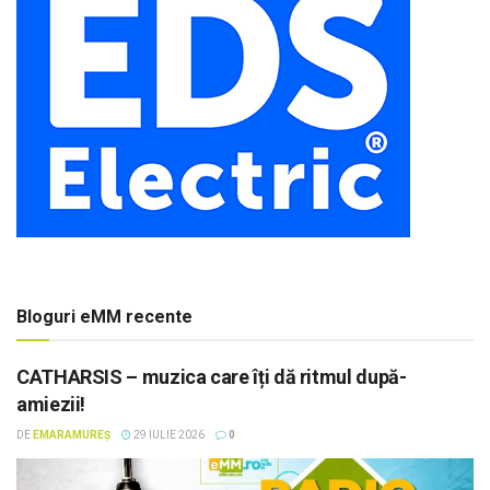
Bloguri eMM recente
CATHARSIS – muzica care îți dă ritmul după-
amiezii!
DE
EMARAMUREȘ
29 IULIE 2026
0