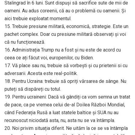
Stalingrad în 6 luni. Sunt dispuși să sacrifice sute de mii de
oameni. Au adus coreenii, că au o problemă cu oamenii. Și
aici trebuie exploatat momentul.
15. Trebuie presiune militară, economică, strategie. Este un
pachet complex. Doar cu presiune militară observați și voi
că nu funcționează.
16. Administrația Trump nu a fost și nu este de acord cu
ceea ce ați făcut voi, europenilor, cu Biden.
17. Vă place sau nu, trebuie să vorbești și cu prietenii si cu
adversarii. Acesta este real-politik.
18. Pentru Ucraina: trebuie să opriți vărsarea de sânge. Nu
puteți să dispăreți cu totul.
19. Pentru ucraineni: Dacă vă gândiți ca vom semna un tratat
de pace, ca pe vremea celui de-al Doilea Război Mondial,
când Federația Rusă a luat statele baltice și SUA nu au
recunoscut niciodată asta, nu, asta nu se va întâmpla.
20. Noi privim situația diferit. Ne uităm la ce se va întâmpla