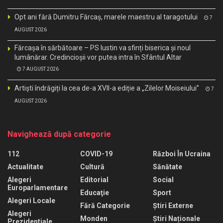
Opt ani fără Dumitru Fărcaș, marele maestru al taragotului
7
AUGUST 2026
Fărcașa în sărbătoare – PS Iustin va sfinți biserica și noul
lumânărar. Credincioșii vor putea intra în Sfântul Altar
7 AUGUST 2026
Artiști îndrăgiți la cea de-a XVII-a ediție a „Zilelor Moiseiului”
7
AUGUST 2026
Navighează după categorie
112
COVID-19
Război În Ucraina
Actualitate
Cultură
Sănătate
Alegeri
Editorial
Social
Europarlamentare
Educaţie
Sport
Alegeri Locale
Fără Categorie
Știri Externe
Alegeri
Monden
Știri Naționale
Prezidentiale