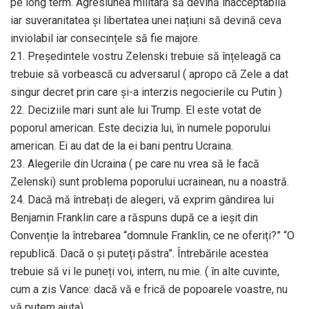
pe long term. Agresiunea militară să devină inacceptabilă
iar suveranitatea și libertatea unei națiuni să devină ceva
inviolabil iar consecințele să fie majore.
21. Președintele vostru Zelenski trebuie să înțeleagă ca
trebuie să vorbească cu adversarul ( apropo că Zele a dat
singur decret prin care și-a interzis negocierile cu Putin )
22. Deciziile mari sunt ale lui Trump. El este votat de
poporul american. Este decizia lui, în numele poporului
american. Ei au dat de la ei bani pentru Ucraina.
23. Alegerile din Ucraina ( pe care nu vrea să le facă
Zelenski) sunt problema poporului ucrainean, nu a noastră.
24. Dacă mă întrebați de alegeri, vă exprim gândirea lui
Benjamin Franklin care a răspuns după ce a ieșit din
Convenție la întrebarea “domnule Franklin, ce ne oferiți?” “O
republică. Dacă o și puteți păstra”. Întrebările acestea
trebuie să vi le puneți voi, intern, nu mie. ( în alte cuvinte,
cum a zis Vance: dacă vă e frică de popoarele voastre, nu
vă putem ajuta)