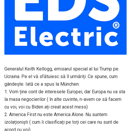
Generalul Keith Kellogg, emisarul special al lui Trump pe
Ucraina. Pe el vă sfătuiesc să îl urmăriți. Ce spune, cum
gândește. Iată ce a spus la München:
1. Vom ține cont de interesele Europei, dar Europa nu va sta
la masa negocierilor ( în alte cuvinte, n-avem ce să facem
cu voi, voi cu Biden ați creat acest mess)
2. America First nu este America Alone. Nu suntem
izolaționiști ( cum îi clasificați pe toți cei care nu sunt de
acord cu voi)