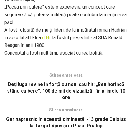
„Pacea prin putere” este o experesie, un concept care
sugerează că puterea militară poate contribui la menținerea
păcii.
A fost folosită de mulți lideri, de la împăratul roman Hadrian
în secolul al II-lea
d.Hr.
la fostul președinte al SUA Ronald
Reagan în anii 1980.
Conceptul a fost mult timp asociat cu realpolitik.
Stirea anterioara
Deți Iuga revine în forță cu noul său hit: „Beu horincă
stâng cu bere”. 100 de mii de vizualizări în primele 10
ore
Stirea urmatoare
Ger năprasnic în această dimineață: -13 grade Celsius
la Târgu Lăpuș și în Pasul Prislop