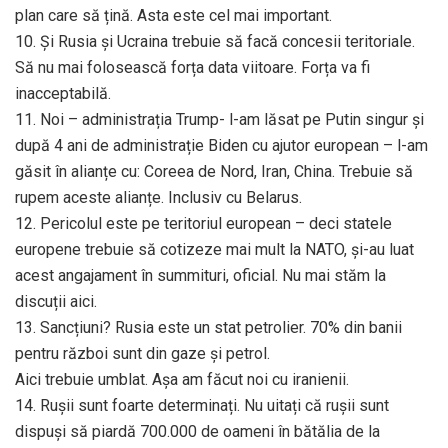
plan care să țină. Asta este cel mai important.
10. Și Rusia și Ucraina trebuie să facă concesii teritoriale.
Să nu mai folosească forța data viitoare. Forța va fi
inacceptabilă.
11. Noi – administrația Trump- l-am lăsat pe Putin singur și
după 4 ani de administrație Biden cu ajutor european – l-am
găsit în alianțe cu: Coreea de Nord, Iran, China. Trebuie să
rupem aceste alianțe. Inclusiv cu Belarus.
12. Pericolul este pe teritoriul european – deci statele
europene trebuie să cotizeze mai mult la NATO, și-au luat
acest angajament în summituri, oficial. Nu mai stăm la
discuții aici.
13. Sancțiuni? Rusia este un stat petrolier. 70% din banii
pentru război sunt din gaze și petrol.
Aici trebuie umblat. Așa am făcut noi cu iranienii.
14. Rușii sunt foarte determinați. Nu uitați că rușii sunt
dispuși să piardă 700.000 de oameni în bătălia de la