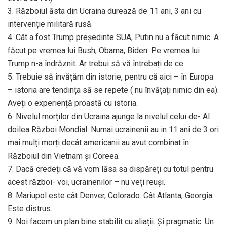
3. Războiul ăsta din Ucraina durează de 11 ani, 3 ani cu
intervenție militară rusă.
4. Cât a fost Trump președinte SUA, Putin nu a făcut nimic. A
făcut pe vremea lui Bush, Obama, Biden. Pe vremea lui
Trump n-a îndrăznit. Ar trebui să vă întrebați de ce.
5. Trebuie să învățăm din istorie, pentru că aici – în Europa
– istoria are tendința să se repete ( nu învățați nimic din ea).
Aveți o experiență proastă cu istoria.
6. Nivelul morților din Ucraina ajunge la nivelul celui de- Al
doilea Război Mondial. Numai ucrainenii au in 11 ani de 3 ori
mai mulți morți decât americanii au avut combinat în
Războiul din Vietnam și Coreea.
7. Dacă credeți că vă vom lăsa sa dispăreți cu totul pentru
acest război- voi, ucrainenilor – nu veți reuși.
8. Mariupol este cât Denver, Colorado. Cât Atlanta, Georgia.
Este distrus.
9. Noi facem un plan bine stabilit cu aliații. Și pragmatic. Un