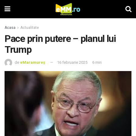
Acasa
Actualitate
Pace prin putere – planul lui
Trump
de
eMaramureș
16 februarie 2025
6 min