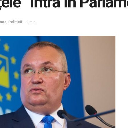
ele” întră în Parla
tate
,
Politică
1 min