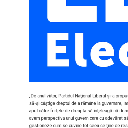
„De anul viitor, Partidul Naţional Liberal şi-a pro
să-şi câştige dreptul de a rămâne la guvernare, i
apel către forţele de dreapta să înţeleagă că doa
avem perspectiva unui guvern care cu adevărat să p
gestioneze cum se cuvine tot ceea ce ţine de resur