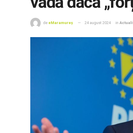
vadă dacă „forț
de
eMaramureș
24 august 2024
in
Actuali