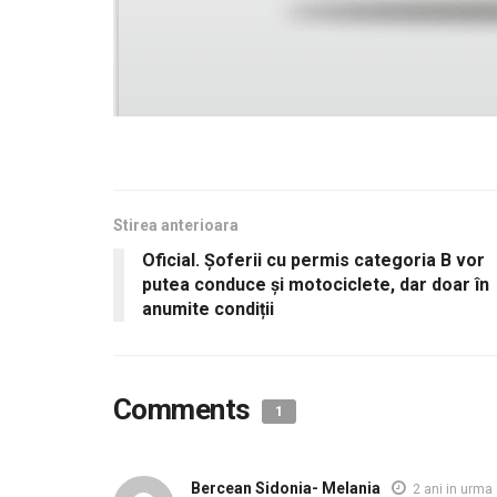
Stirea anterioara
Oficial. Șoferii cu permis categoria B vor
putea conduce și motociclete, dar doar în
anumite condiții
Comments
1
Bercean Sidonia- Melania
2 ani in urma