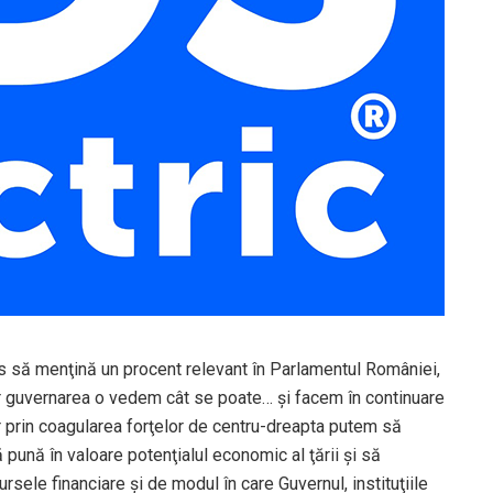
pus să menţină un procent relevant în Parlamentul României,
ar guvernarea o vedem cât se poate… şi facem în continuare
r prin coagularea forţelor de centru-dreapta putem să
ună în valoare potenţialul economic al ţării şi să
sele financiare şi de modul în care Guvernul, instituţiile