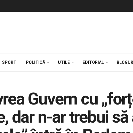
SPORT
POLITICĂ
UTILE
EDITORIAL
BLOGUR
vrea Guvern cu „forț
e, dar n-ar trebui să