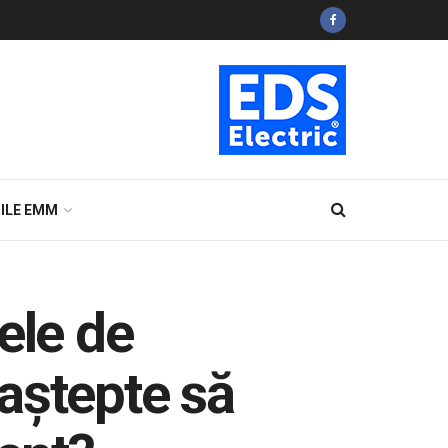
ILE EMM
ele de
 aștepte să