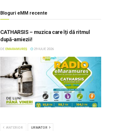
Bloguri eMM recente
CATHARSIS – muzica care îți dă ritmul
după-amiezii!
DE
EMARAMUREȘ
29 IULIE 2026
ANTERIOR
URMATOR