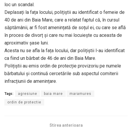
loc un scandal.
Deplasați la fața locului, polițiștii au identificat o femeie de
40 de ani din Baia Mare, care a relatat faptul că, în cursul
săptămânii, ar fi fost amenințată de soțul ei, cu care se află
în proces de divorț și care nu mai locuiește cu aceasta de
aproximativ șase luni.
Acesta nu se afla la fața locului, dar polițiștii l-au identificat
ca fiind un bărbat de 46 de ani din Baia Mare.
Polițiștii au emis ordin de protecție provizoriu pe numele
bărbatului și continuă cercetările sub aspectul comiterii
infracțiunii de amenințare.
Tags:
agresiune
baia mare
maramures
ordin de protectie
Stirea anterioara