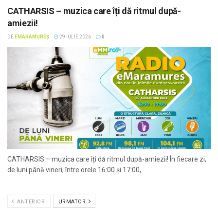
CATHARSIS – muzica care îți dă ritmul după-
amiezii!
DE
EMARAMUREȘ
29 IULIE 2026
0
CATHARSIS – muzica care îți dă ritmul după-amiezii! În fiecare zi,
de luni până vineri, între orele 16:00 și 17:00,...
ANTERIOR
URMATOR