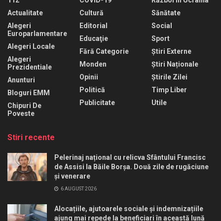
Actualitate
Cultură
Sănătate
Alegeri
Editorial
Social
Europarlamentare
Educaţie
Sport
Alegeri Locale
Fără Categorie
Știri Externe
Alegeri
Monden
Știri Naționale
Prezidentiale
Opinii
Știrile Zilei
Anunturi
Politică
Timp Liber
Bloguri EMM
Publicitate
Utile
Chipuri De
Poveste
Stiri recente
Pelerinaj național cu relicva Sfântului Francisc
de Assisi la Băile Borșa. Două zile de rugăciune
și venerare
6 AUGUST 2026
Alocațiile, ajutoarele sociale și indemnizațiile
ajung mai repede la beneficiari în această lună