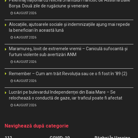
Borșa. Două zile de rugăciune și venerare
6 AUGUST 2026
Alocațiile, ajutoarele sociale și indemnizațiile ajung mai repede
la beneficiari în această lună
6 AUGUST 2026
Maramureș, lovit de extremele vremii – Caniculă sufocantă și
furtuni violente sub avertizări ANM
6 AUGUST 2026
Remember – Cum am trăit Revoluția sau ce o fi fost în ’89 (2)
6 AUGUST 2026
Lucrări pe bulevardul Independenței din Baia Mare – Se
relochează o conductă de gaze, iar traficul poate fi afectat
6 AUGUST 2026
Navighează după categorie
112
COVID-19
Război În Ucraina