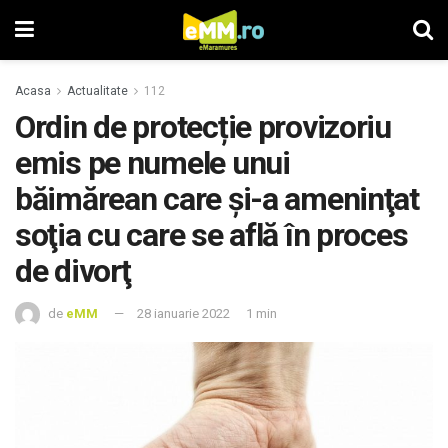
Acasa
Actualitate
112
Ordin de protecție provizoriu
emis pe numele unui
băimărean care şi-a ameninţat
soţia cu care se află în proces
de divorţ
de
eMM
28 ianuarie 2022
1 min