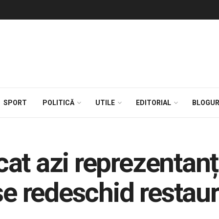
SPORT
POLITICĂ
UTILE
EDITORIAL
BLOGUR
at azi reprezentanț
se redeschid restau