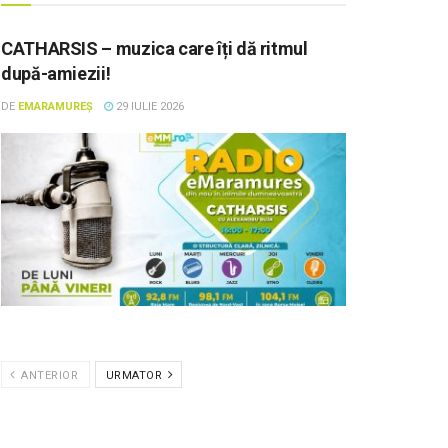
CATHARSIS – muzica care îți dă ritmul
după-amiezii!
DE
EMARAMUREȘ
29 IULIE 2026
ANTERIOR
URMATOR