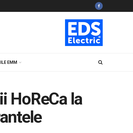
ILE EMM
ii HoReCa la
rantele