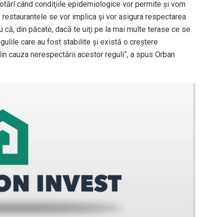
hotărî când condiţiile epidemiologice vor permite şi vom
 restaurantele se vor implica şi vor asigura respectarea
ru că, din păcate, dacă te uiţi pe la mai multe terase ce se
ulile care au fost stabilite şi există o creştere
 din cauza nerespectării acestor reguli”, a spus Orban