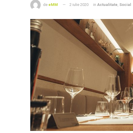
de
eMM
2 iulie 2020
in
Actualitate
,
Social