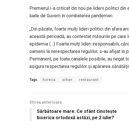
Premierul i-a criticat din nou pe liderii politici d
luate de Guvern în combaterea pandemiei.
„Din păcate, foarte mulţi lideri politici din afara
această perioadă, au contestat măsurile pe care le
epidemia (…) Foarte mulţi lideri iresponsabili, că
oamenii la nerespectarea regulilor, s-au afişat în 
Permanent, pe toate canalele posibile, au negat toa
asigura respectarea regulilor şi apărarea sănătăţ
Tags:
horeca
orban
restaurant
Stirea anterioara
Sărbătoare mare: Ce sfânt cinsteşte
biserica ortodoxă astăzi, pe 2 iulie?