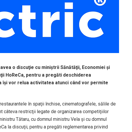
avea o discuţie cu miniştrii Sănătăţii, Economiei şi
tanţii HoReCa, pentru a pregăti deschiderea
 îşi vor relua activitatea atunci când vor permite
restaurantele în spaţii închise, cinematografele, sălile de
t câteva restricţii legate de organizarea competiţiilor
inistru Tătaru, cu domnul ministru Vela şi cu domnul
a la discuţii, pentru a pregăti reglementarea privind