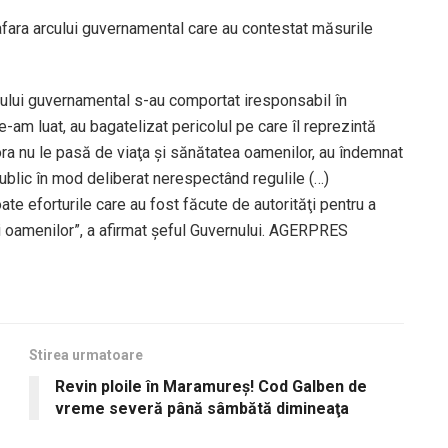
in afara arcului guvernamental care au contestat măsurile
 arcului guvernamental s-au comportat iresponsabil în
-am luat, au bagatelizat pericolul pe care îl reprezintă
rora nu le pasă de viaţa şi sănătatea oamenilor, au îndemnat
public în mod deliberat nerespectând regulile (…)
te eforturile care au fost făcute de autorităţi pentru a
ii oamenilor”, a afirmat şeful Guvernului. AGERPRES
Stirea urmatoare
Revin ploile în Maramureş! Cod Galben de
vreme severă până sâmbătă dimineaţa