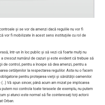
controale şi se vor da amenzi dacă regulile nu vor fi
că vor fi mobilizate în acest sens instituţiile cu rol de
rasă, într-un în loc public şi să vezi că foarte mulţi nu
ă a crescut numărul de cazuri şi este evident că trebuie să
ţii de control, pentru a începe să dea amenzi, pentru a
rea cetăţenilor la respectarea regulilor. Asta nu o facem
bligatorie pentru protejarea vieţii şi sănătăţii oamenilor.
e (…) Vă spun sincer, până acum am mizat pe implicarea
ă nu putem noi controla toate terasele de exemplu, nu putem
 şi atunci este normal să fie cointeresaţi toţi actorii
at Orban.