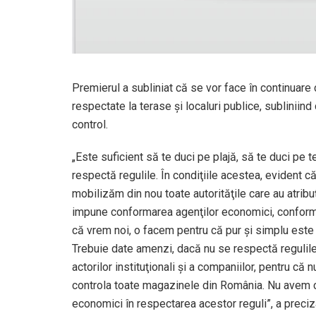
Premierul a subliniat că se vor face în continuare 
respectate la terase şi localuri publice, subliniind 
control.
„Este suficient să te duci pe plajă, să te duci pe te
respectă regulile. În condiţiile acestea, evident c
mobilizăm din nou toate autorităţile care au atribu
impune conformarea agenţilor economici, conforma
că vrem noi, o facem pentru că pur şi simplu este o
Trebuie date amenzi, dacă nu se respectă regulil
actorilor instituţionali şi a companiilor, pentru c
controla toate magazinele din România. Nu avem cum
economici în respectarea acestor reguli”, a preciz