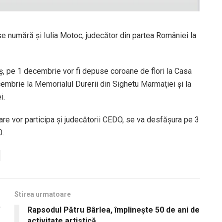
se numără şi Iulia Motoc, judecător din partea României la
 pe 1 decembrie vor fi depuse coroane de flori la Casa
embrie la Memorialul Durerii din Sighetu Marmaţiei şi la
i.
 care vor participa şi judecătorii CEDO, se va desfăşura pe 3
0.
Stirea urmatoare
”
Rapsodul Pătru Bârlea, împlinește 50 de ani de
activitate artistică