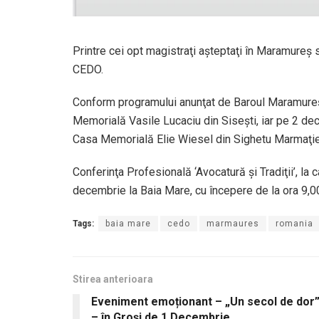
Printre cei opt magistraţi aşteptaţi în Maramureş 
CEDO.
Conform programului anunţat de Baroul Maramureş,
Memorială Vasile Lucaciu din Siseşti, iar pe 2 dec
Casa Memorială Elie Wiesel din Sighetu Marmaţie
Conferinţa Profesională ‘Avocatură şi Tradiţii’, la
decembrie la Baia Mare, cu începere de la ora 9,0
Tags:
baia mare
cedo
marmaures
romania
Stirea anterioara
Eveniment emoționant – „Un secol de dor
– în Groși de 1 Decembrie