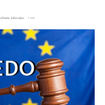
alitate
,
Educaţie
1 min