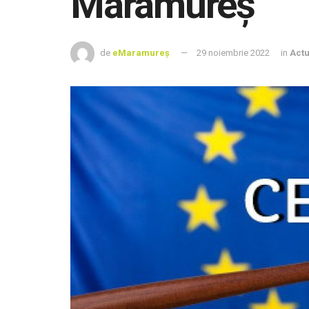
Maramureş
de
eMaramureș
29 noiembrie 2022
in
Actu