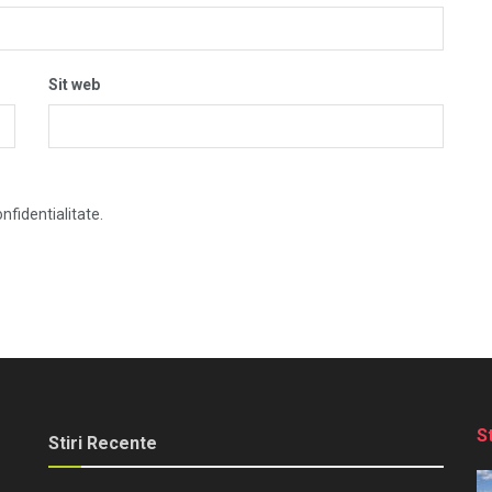
Sit web
nfidentialitate.
S
Stiri Recente