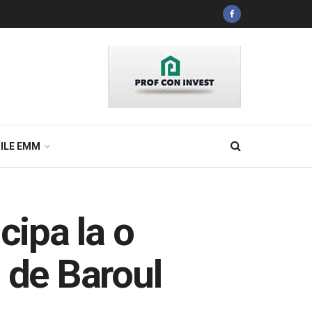
ILE EMM
cipa la o
 de Baroul