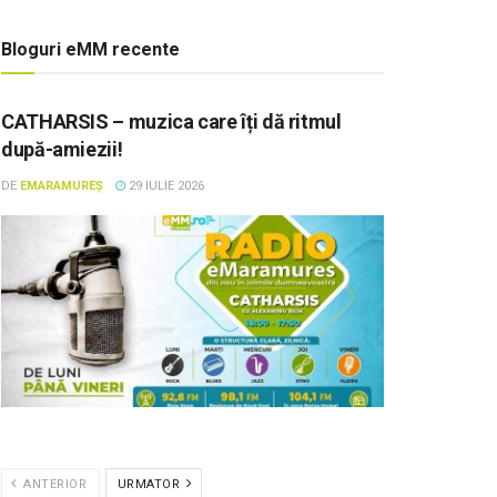
Bloguri eMM recente
CATHARSIS – muzica care îți dă ritmul
după-amiezii!
DE
EMARAMUREȘ
29 IULIE 2026
ANTERIOR
URMATOR