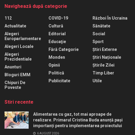
Navighează după categorie
112
COVID-19
Război În Ucraina
Actualitate
Cultură
Sănătate
Alegeri
Editorial
Social
Europarlamentare
Educaţie
Sport
Alegeri Locale
Fără Categorie
Știri Externe
Alegeri
Monden
Știri Naționale
Prezidentiale
Opinii
Știrile Zilei
Anunturi
Politică
Timp Liber
Bloguri EMM
Publicitate
Utile
Chipuri De
Poveste
Stiri recente
Alimentarea cu gaz, tot mai aproape de
realizare. Primarul Cristina Buda anunță pași
importanți pentru implementarea proiectului
6 AUGUST 2026