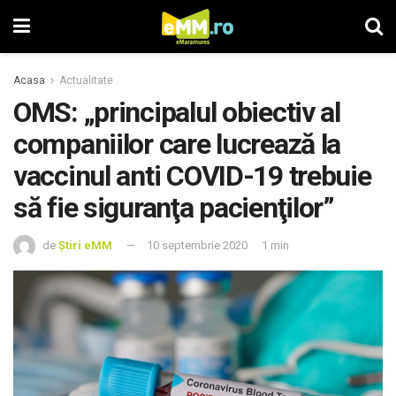
Acasa
Actualitate
OMS: „principalul obiectiv al
companiilor care lucrează la
vaccinul anti COVID-19 trebuie
să fie siguranţa pacienţilor”
de
Știri eMM
10 septembrie 2020
1 min