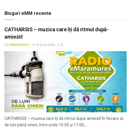
Bloguri eMM recente
CATHARSIS – muzica care îți dă ritmul după-
amiezii!
DE
EMARAMUREȘ
29 IULIE 2026
0
CATHARSIS – muzica care îți dă ritmul după-amiezii! În fiecare zi,
de luni până vineri, între orele 16:00 și 17:00,...