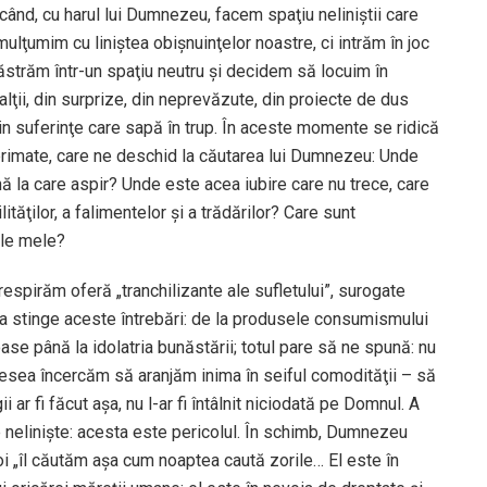
i când, cu harul lui Dumnezeu, facem spaţiu neliniştii care
mulţumim cu liniştea obişnuinţelor noastre, ci intrăm în joc
ăstrăm într-un spaţiu neutru şi decidem să locuim în
 alţii, din surprize, din neprevăzute, din proiecte de dus
, din suferinţe care sapă în trup. În aceste momente se ridică
uprimate, care ne deschid la căutarea lui Dumnezeu: Unde
ă la care aspir? Unde este acea iubire care nu trece, care
ităţilor, a falimentelor şi a trădărilor? Care sunt
ele mele?
 respirăm oferă „tranchilizante ale sufletului”, surogate
 a stinge aceste întrebări: de la produsele consumismului
oase până la idolatria bunăstării; totul pare să ne spună: nu
desea încercăm să aranjăm inima în seiful comodităţii – să
 ar fi făcut aşa, nu l-ar fi întâlnit niciodată pe Domnul. A
e nelinişte: acesta este pericolul. În schimb, Dumnezeu
 noi „îl căutăm aşa cum noaptea caută zorile… El este în