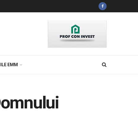
ILE EMM
 Domnului