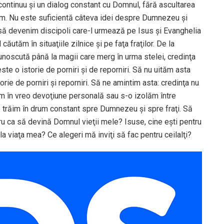
continuu şi un dialog constant cu Domnul, fără ascultarea
em. Nu este suficientă câteva idei despre Dumnezeu şi
e să devenim discipoli care-l urmează pe Isus şi Evanghelia
ăutăm în situaţiile zilnice şi pe faţa fraţilor. De la
unoscută până la magii care merg în urma stelei, credinţa
ste o istorie de porniri şi de reporniri. Să nu uităm asta
orie de porniri şi reporniri. Să ne amintim asta: credinţa nu
m în vreo devoţiune personală sau s-o izolăm între
-o trăim în drum constant spre Dumnezeu şi spre fraţi. Să
ru ca să devină Domnul vieţii mele? Isuse, cine eşti pentru
viaţa mea? Ce alegeri mă inviţi să fac pentru ceilalţi?