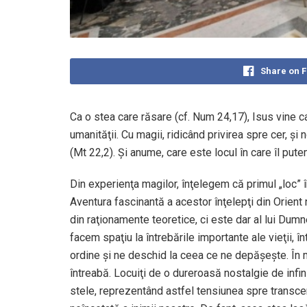
Share on 
Ca o stea care răsare (cf. Num 24,17), Isus vine 
umanităţii. Cu magii, ridicând privirea spre cer, ş
(Mt 22,2). Şi anume, care este locul în care îl put
Din experienţa magilor, înţelegem că primul „loc” în 
Aventura fascinantă a acestor înţelepţi din Orient
din raţionamente teoretice, ci este dar al lui Dumn
facem spaţiu la întrebările importante ale vieţii, 
ordine şi ne deschid la ceea ce ne depăşeşte. În m
întreabă. Locuiţi de o dureroasă nostalgie de infini
stele, reprezentând astfel tensiunea spre transcen