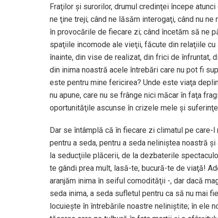
Fraţilor şi surorilor, drumul credinţei începe atunc
ne ţine treji; când ne lăsăm interogaţi, când nu ne 
în provocările de fiecare zi; când încetăm să ne p
spaţiile incomode ale vieţii, făcute din relaţiile cu
înainte, din vise de realizat, din frici de înfruntat
din inima noastră acele întrebări care nu pot fi s
este pentru mine fericirea? Unde este viaţa deplin
nu apune, care nu se frânge nici măcar în faţa fragil
oportunităţile ascunse în crizele mele şi suferinţ
Dar se întâmplă că în fiecare zi climatul pe care-l
pentru a seda, pentru a seda neliniştea noastră şi
la seducţiile plăcerii, de la dezbaterile spectacul
te gândi prea mult, lasă-te, bucură-te de viaţă! A
aranjăm inima în seiful comodităţii -, dar dacă magii
seda inima, a seda sufletul pentru ca să nu mai fi
locuieşte în întrebările noastre neliniştite; în ele