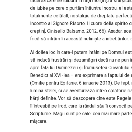
tăcerea care ne tulbură în faţa morţii şi a sfârşitu
de iubire pe care o purtăm înăuntrul nostru; el est
totalmente celălalt, nostalgie de dreptate perfect
Incontro al Signore Risorto. Il cuore della spirito c
creştin], Cinisello Balsamo, 2012, 66). Aşadar, aces
frică să intrăm în această nelinişte a întrebărilor:
Al doilea loc în care-l putem întâlni pe Domnul este 
să inducă frustrări şi dezamăgiri dacă nu ne pun 
spre faţa lui Dumnezeu şi frumuseţea Cuvântului să
Benedict al XVI-lea – era exprimare a faptului de a fi
(Omilie pentru Epifanie, 6 ianuarie 2013). De fapt
lumina stelei, ci se aventurează într-o călătorie r
hărţi definite. Vor să descopere cine este Regele 
îl întreabă pe Irod, care la rândul său îi convocă 
Scripturile. Magii sunt pe cale: cea mai mare parte
mişcare.