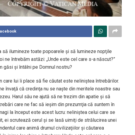
Facebook
ca să ilumineze toate popoarele şi să lumineze nopţile
i noi ne întrebăm astăzi: „Unde este cel care s-a născut?”
em găsi şi întâlni pe Domnul nostru?
care lui îi place să fie căutat este neliniştea întrebărilor.
 ne învaţă că credinţa nu se naşte din meritele noastre sau
ezeu. Harul său ne ajută să ne trezim din apatie şi să
întrebări care ne fac să ieşim din prezumţia că suntem în
agi la început este acest lucru: neliniştea celui care se
t, ei scrutează cerul şi se lasă uimiţi de strălucirea unei
dentul care animă drumul civilizaţiilor şi căutarea