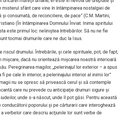
lui oricărei măreţii umane; el este în nevoia de dreptate şi
e misterul sfânt care vine în întâmpinarea nostalgiei de
ă şi consumată, de reconciliere, de pace” (C.M. Martini,
ristiano (În întâmpinarea Domnului Înviat. Inima spiritului
ta este primul loc: neliniştea întrebărilor. Să nu ne fie
 sunt tocmai drumurile care ne duc la Isus.
riscul drumului. Întrebările, şi cele spirituale, pot, de fapt,
în mişcare, dacă nu orientează mişcarea noastră interioară
u. Peregrinarea magilor, „pelerinajul lor exterior – a spus
 pe cale în interior, a pelerinajului interior al inimii lor”
, magii nu se opresc să privească cerul şi să contemple
iscantă care nu prevede cu anticipaţie drumuri sigure şi
iudeilor, unde s-a născut, unde îl pot găsi. Pentru această
pe conducătorii poporului şi pe cărturarii care interoghează
 a verbelor care descriu acţiunile lor sunt verbe de