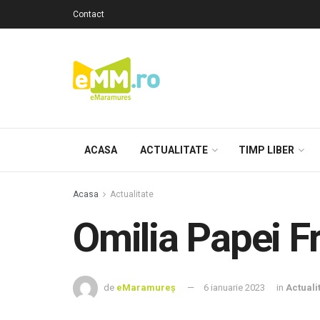
Contact
ACASA
ACTUALITATE
TIMP LIBER
Acasa
Actualitate
Omilia Papei F
de
eMaramureș
6 ianuarie 2023
in
Actuali