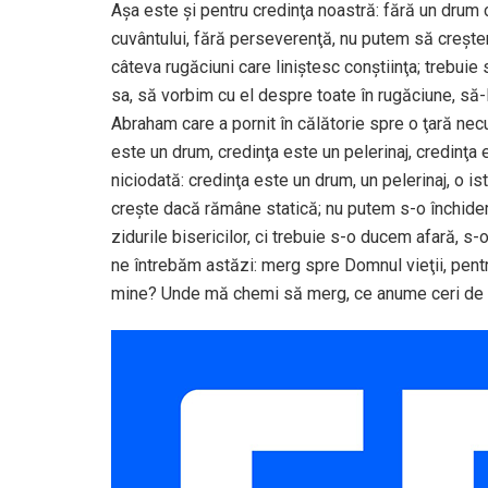
Aşa este şi pentru credinţa noastră: fără un drum 
cuvântului, fără perseverenţă, nu putem să creşt
câteva rugăciuni care liniştesc conştiinţa; trebui
sa, să vorbim cu el despre toate în rugăciune, să-l c
Abraham care a pornit în călătorie spre o ţară nec
este un drum, credinţa este un pelerinaj, credinţa e
niciodată: credinţa este un drum, un pelerinaj, o ist
creşte dacă rămâne statică; nu putem s-o închide
zidurile bisericilor, ci trebuie s-o ducem afară, s
ne întrebăm astăzi: merg spre Domnul vieţii, pent
mine? Unde mă chemi să merg, ce anume ceri de la 