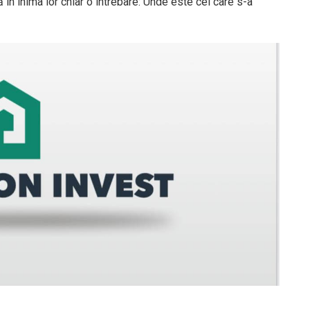
 în inima lor chiar o întrebare: Unde este cel care s-a