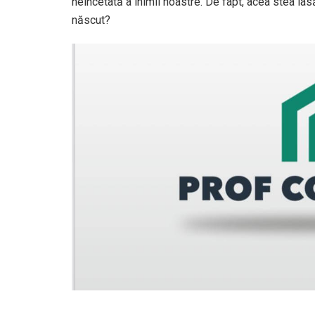
neîncetată a inimii noastre. De fapt, acea stea lasă
născut?