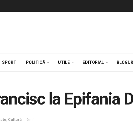
SPORT
POLITICĂ
UTILE
EDITORIAL
BLOGUR
rancisc la Epifania
tate
,
Cultură
6 min