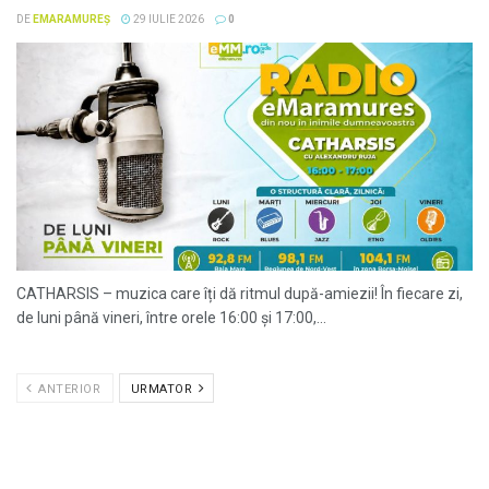
DE
EMARAMUREȘ
29 IULIE 2026
0
CATHARSIS – muzica care îți dă ritmul după-amiezii! În fiecare zi,
de luni până vineri, între orele 16:00 și 17:00,...
ANTERIOR
URMATOR