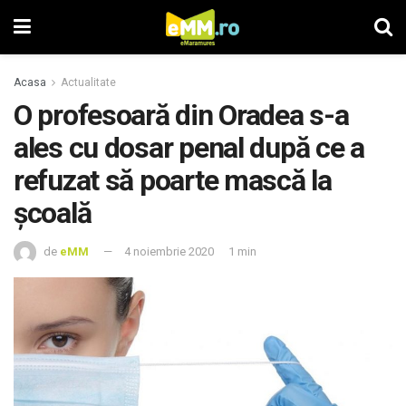
Acasa
Actualitate
O profesoară din Oradea s-a
ales cu dosar penal după ce a
refuzat să poarte mască la
şcoală
de
eMM
4 noiembrie 2020
1 min