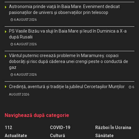
Astronomia prinde viață în Baia Mare. Eveniment dedicat
pasionaților de univers și observațiilor prin telescop
6 AUGUST 2026
PS Vasile Bizău va sluji în Baia Mare și Ieud în Duminica a X-a
după Rusalii
6 AUGUST 2026
Vântul puternic creează probleme în Maramureș: copaci
doborâți și risc după căderea unei crengi peste o conductă de
gaz
6 AUGUST 2026
Credință, aventură și tradiție la jubileul Cercetașilor Munților
6
AUGUST 2026
Navighează după categorie
112
COVID-19
Război În Ucraina
Actualitate
Cultură
Sănătate