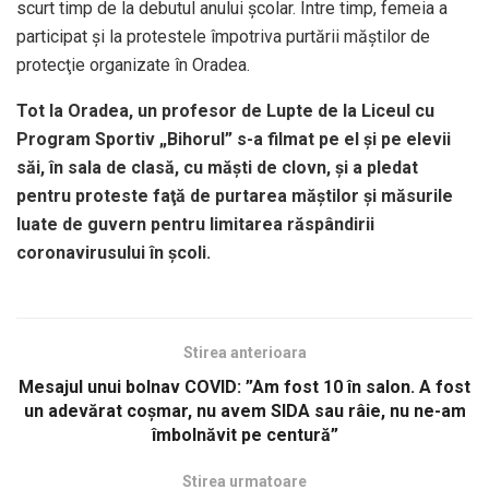
scurt timp de la debutul anului şcolar. Între timp, femeia a
participat şi la protestele împotriva purtării măştilor de
protecţie organizate în Oradea.
Tot la Oradea, un profesor de Lupte de la Liceul cu
Program Sportiv „Bihorul” s-a filmat pe el şi pe elevii
săi, în sala de clasă, cu măşti de clovn, şi a pledat
pentru proteste faţă de purtarea măştilor şi măsurile
luate de guvern pentru limitarea răspândirii
coronavirusului în şcoli.
Stirea anterioara
Mesajul unui bolnav COVID: ”Am fost 10 în salon. A fost
un adevărat coșmar, nu avem SIDA sau râie, nu ne-am
îmbolnăvit pe centură”
Stirea urmatoare