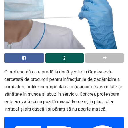
O profesoară care predă la două şcoli din Oradea este
cercetată de procurori pentru infracţiunile de zădărnicire a
combaterii bolilor, nerespectarea măsurilor de securitate şi
sănătate în muncă şi abuz în serviciu. Concret, profesoara
este acuzată că nu poartă mască la ore şi, în plus, că a
instigat şi alţi dascăli şi părinţi să nu poarte mască.