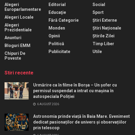
Alegeri
Editorial
Social
Europarlamentare
Educaţie
Sport
Alegeri Locale
Fără Categorie
Știri Externe
Alegeri
Monden
Știri Naționale
Prezidentiale
Opinii
Știrile Zilei
Anunturi
Politică
Timp Liber
Bloguri EMM
Publicitate
Utile
Chipuri De
Poveste
Stiri recente
Urmărire ca în filme în Borșa – Un șofer cu
permisul suspendat a intrat cu mașina în
autospeciala Poliției
6 AUGUST 2026
Astronomia prinde viață în Baia Mare. Eveniment
dedicat pasionaților de univers și observațiilor
prin telescop