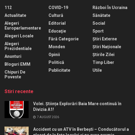
112
COVID-19
Război În Ucraina
Actualitate
Cultură
Sănătate
Alegeri
Editorial
Social
Europarlamentare
Educaţie
Sport
Alegeri Locale
Fără Categorie
Știri Externe
Alegeri
Monden
Știri Naționale
Prezidentiale
Opinii
Știrile Zilei
Anunturi
Politică
Timp Liber
Bloguri EMM
Publicitate
Utile
Chipuri De
Poveste
Stiri recente
Volei. Știința Explorări Baia Mare continuă în
Divizia A1!
7 AUGUST 2026
Accident cu un ATV în Berbești – Conducătorul a