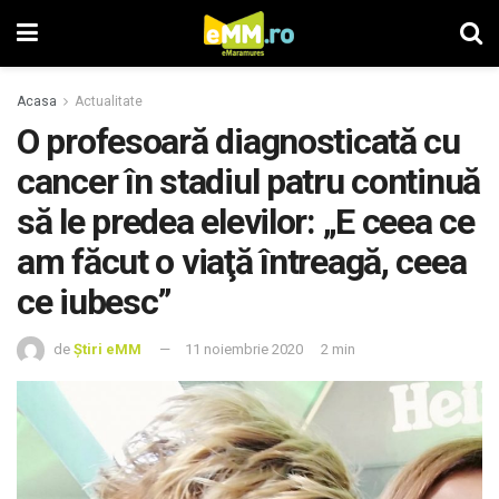
Acasa
Actualitate
O profesoară diagnosticată cu
cancer în stadiul patru continuă
să le predea elevilor: „E ceea ce
am făcut o viaţă întreagă, ceea
ce iubesc”
de
Știri eMM
11 noiembrie 2020
2 min