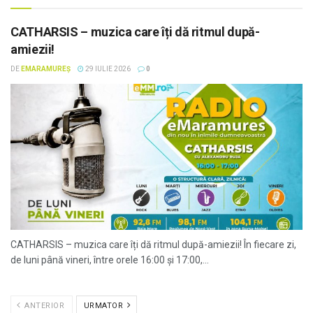
CATHARSIS – muzica care îți dă ritmul după-
amiezii!
DE
EMARAMUREȘ
29 IULIE 2026
0
CATHARSIS – muzica care îți dă ritmul după-amiezii! În fiecare zi,
de luni până vineri, între orele 16:00 și 17:00,...
ANTERIOR
URMATOR