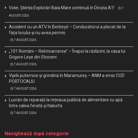
Volei. Știința Explorări Baia Mare continuă în Divizia A1!
7
AUGUST 2026
Accident cu un ATV în Berbești – Conducătorul a plecat de la
fața locului și nu avea permis
7 AUGUST 2026
„101 Români – Reîntoarcerea” – Înapoi la rădăcini, la casa lui
Grigore Leșe din Stoiceni
7 AUGUST 2026
Vijelii puternice și grindină în Maramureș – ANM a emis COD
PORTOCALIU
7 AUGUST 2026
Lucrări de reparații la rețeaua publică de alimentare cu apă
între calea ferată și Italsofa
7 AUGUST 2026
Navighează după categorie