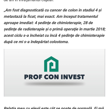
„Am fost diagnosticată cu cancer de colon în stadiul 4 şi
metastază la ficat, mai exact. Am început tratamentul
aproape imediat: 4 şedinţe de chimioterapie, 28 de
şedinţe de radioterapie şi o primă operaţie în martie 2018;
acest ciclu s-a încheiat cu încă 4 şedinţe de chimioterapie
după ce mi s-a îndepărtat colostoma.
Relaţia mea cu elevii este cât se poate de normală. Ei mă