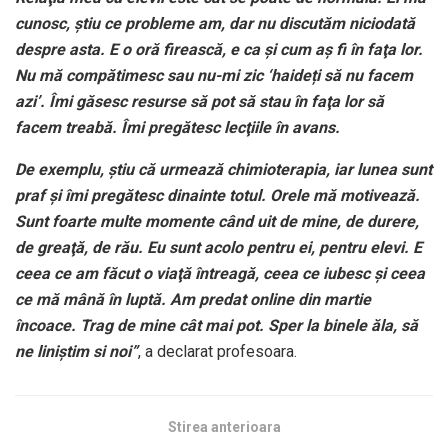
cunosc, ştiu ce probleme am, dar nu discutăm niciodată
despre asta. E o oră firească, e ca şi cum aş fi în faţa lor.
Nu mă compătimesc sau nu-mi zic ‘haideți să nu facem
azi’. Îmi găsesc resurse să pot să stau în faţa lor să
facem treabă. Îmi pregătesc lecţiile în avans.
De exemplu, ştiu că urmează chimioterapia, iar lunea sunt
praf şi îmi pregătesc dinainte totul. Orele mă motivează.
Sunt foarte multe momente când uit de mine, de durere,
de greaţă, de rău. Eu sunt acolo pentru ei, pentru elevi. E
ceea ce am făcut o viaţă întreagă, ceea ce iubesc şi ceea
ce mă mână în luptă. Am predat online din martie
încoace. Trag de mine cât mai pot. Sper la binele ăla, să
ne liniştim si noi”
, a declarat profesoara.
Stirea anterioara