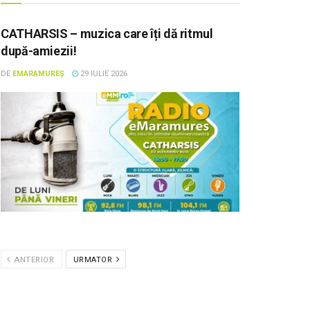
CATHARSIS – muzica care îți dă ritmul
după-amiezii!
DE
EMARAMUREȘ
29 IULIE 2026
ANTERIOR
URMATOR