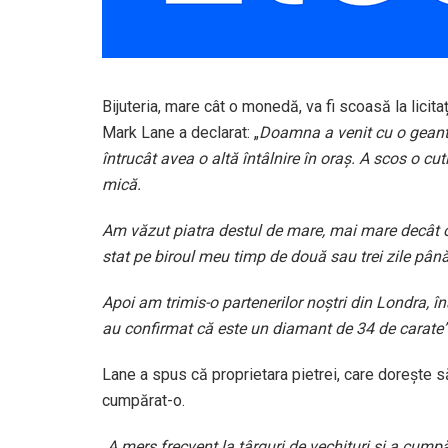
Bijuteria, mare cât o monedă, va fi scoasă la licitaț
Mark Lane a declarat: „
Doamna a venit cu o geantă 
întrucât avea o altă întâlnire în oraș. A scos o cuti
mică.
Am văzut piatra destul de mare, mai mare decât o 
stat pe biroul meu timp de două sau trei zile pân
Apoi am trimis-o partenerilor noștri din Londra, îna
au confirmat că este un diamant de 34 de carate”
Lane a spus că proprietara pietrei, care dorește 
cumpărat-o.
„
A mers frecvent la târguri de vechituri și a cumpă