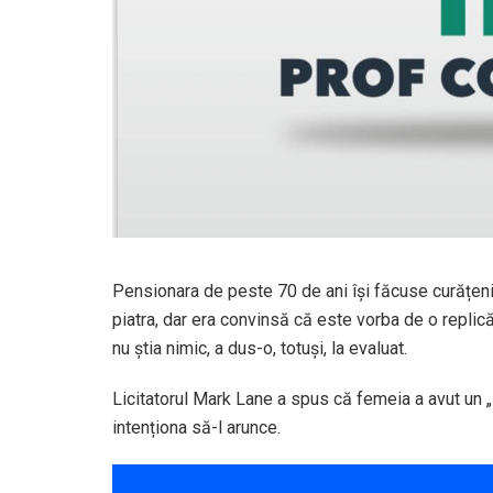
Pensionara de peste 70 de ani își făcuse curățeni
piatra, dar era convinsă că este vorba de o replică
nu știa nimic, a dus-o, totuși, la evaluat.
Licitatorul Mark Lane a spus că femeia a avut un „
intenționa să-l arunce.