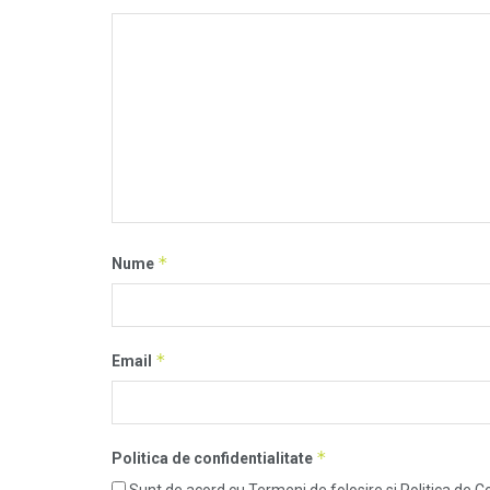
*
Nume
*
Email
*
Politica de confidentialitate
Sunt de acord cu Termeni de folosire si Politica de Co