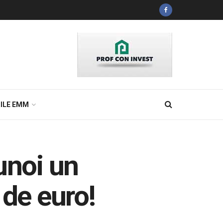
ILE EMM
unoi un
 de euro!