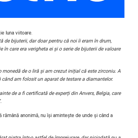
ie luna viitoare.
de bijuterii, dar doar pentru că noi îi eram în drum,
e în care era verigheta ei și o serie de bijuterii de valoare
monedă de o liră și am crezut inițial că este zirconiu. A
ă când am folosit un aparat de testare a diamantelor.
inte de a fi certificată de experți din Anvers, Belgia, care
.
să rămână anonimă, nu își amintește de unde și când a
rat piatra într-o astfel de împrejurare, dar niciodată nu a