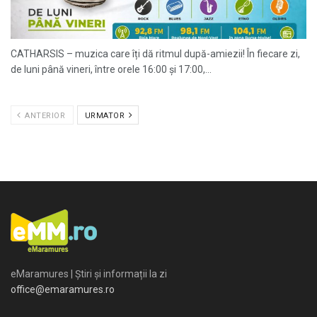
CATHARSIS – muzica care îți dă ritmul după-amiezii! În fiecare zi,
de luni până vineri, între orele 16:00 și 17:00,...
ANTERIOR
URMATOR
eMaramures | Știri și informații la zi
office@emaramures.ro