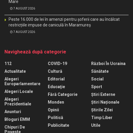
Mare
7 AUGUST 2026
Peste 16.000 de lei în amenzi pentru șoferii care au încălcat
restricțiile impuse de caniculă în Maramureș
7 AUGUST 2026
Navighează după categorie
112
COVID-19
Război În Ucraina
Actualitate
Cultură
Sănătate
Alegeri
Editorial
Social
Europarlamentare
Educaţie
Sport
Alegeri Locale
Fără Categorie
Știri Externe
Alegeri
Monden
Știri Naționale
Prezidentiale
Opinii
Știrile Zilei
Anunturi
Politică
Timp Liber
Bloguri EMM
Publicitate
Utile
Chipuri De
Poveste