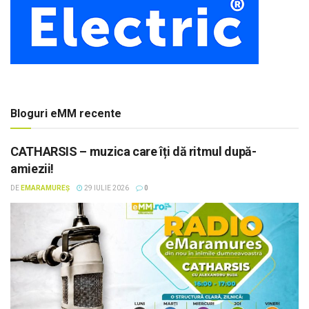
Bloguri eMM recente
CATHARSIS – muzica care îți dă ritmul după-
amiezii!
DE
EMARAMUREȘ
29 IULIE 2026
0