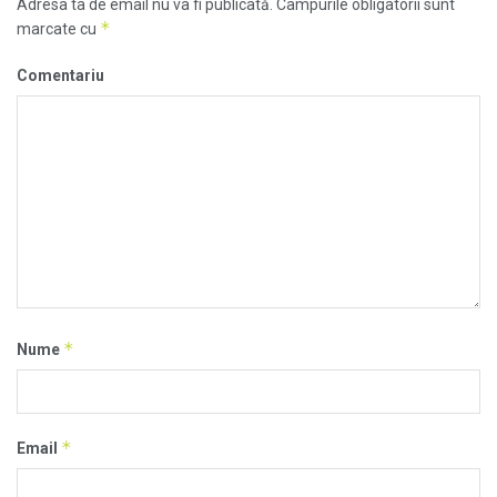
Adresa ta de email nu va fi publicată.
Câmpurile obligatorii sunt
*
marcate cu
Comentariu
*
Nume
*
Email