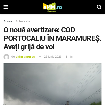
Acasa
Actualitate
O nouă avertizare: COD
PORTOCALIU ÎN MARAMUREȘ.
Aveți grijă de voi
de
eMaramureș
25 iunie 2023
1 min