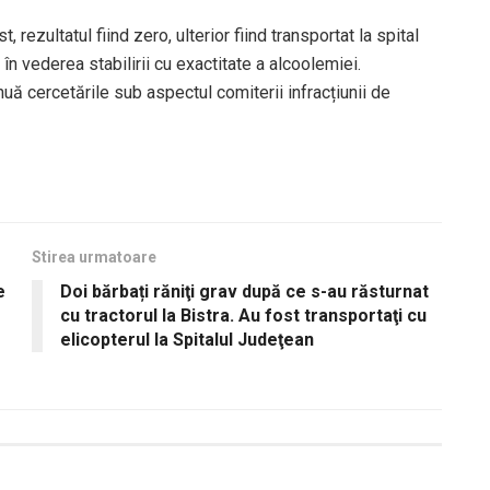
 rezultatul fiind zero, ulterior fiind transportat la spital
n vederea stabilirii cu exactitate a alcoolemiei.
inuă cercetările sub aspectul comiterii infracțiunii de
Stirea urmatoare
e
Doi bărbați răniţi grav după ce s-au răsturnat
cu tractorul la Bistra. Au fost transportaţi cu
elicopterul la Spitalul Judeţean