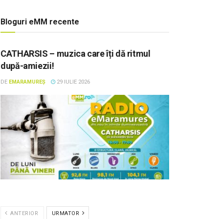
Bloguri eMM recente
CATHARSIS – muzica care îți dă ritmul
după-amiezii!
DE
EMARAMUREȘ
29 IULIE 2026
ANTERIOR
URMATOR