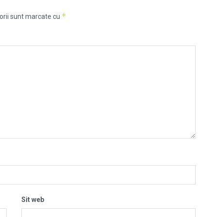
*
orii sunt marcate cu
Sit web