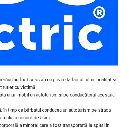
gherăuș au fost sesizați cu privire la faptul că în localitatea
 rutier cu victimă.
în fața unui imobil un autoturism și pe conducătorul acestuia,
l că, în timp ce bărbatul conducea un autoturism pe strada
ismului o minoră de 5 ani.
orporală a minorei care a fost transportată la spital în