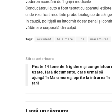
vederea acordării de îngrijiri medicale
Conducătorul auto a fost testat cu aparatul etilotest,
unde i-au fost recoltate probe biologice de sânge î
În cauză, polițiștii au întocmit dosar penal și cont
vătămare corporală din culpă.
Tags:
accident
baia mare
ilba
maramures
Stirea anterioara
Peste 14 tone de frigidere și congelatoar
uzate, fără documente, care urmai să
ajungă în Maramureş, oprite la intrarea în
ţară
Lasă un răspuns