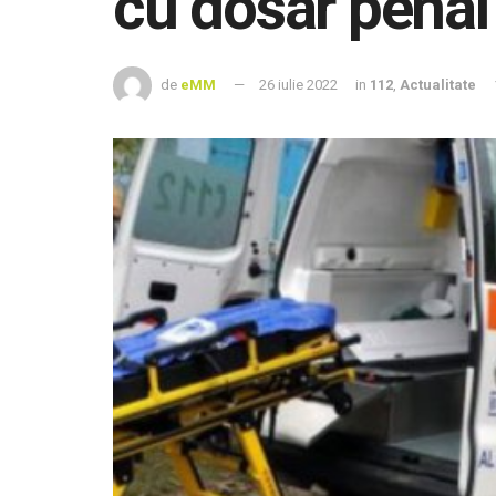
cu dosar penal
de
eMM
26 iulie 2022
in
112
,
Actualitate