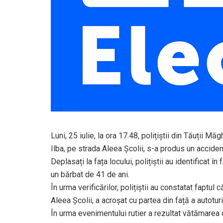
Luni, 25 iulie, la ora 17.48, polițiștii din Tăuții Mă
Ilba, pe strada Aleea Școlii, s-a produs un accident
Deplasați la fața locului, polițiștii au identificat 
un bărbat de 41 de ani.
În urma verificărilor, polițiștii au constatat faptu
Aleea Școlii, a acroșat cu partea din față a autotur
În urma evenimentului rutier a rezultat vătămarea c