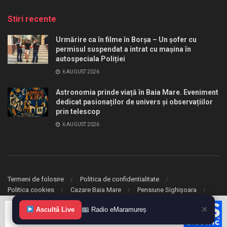
Stiri recente
Urmărire ca în filme în Borșa – Un șofer cu
permisul suspendat a intrat cu mașina în
autospeciala Poliției
6 AUGUST 2026
Astronomia prinde viață în Baia Mare. Eveniment
dedicat pasionaților de univers și observațiilor
prin telescop
6 AUGUST 2026
Termeni de folosire
Politica de confidentialitate
Politica cookies
Cazare Baia Mare
Pensiune Sighișoara
✕
© 2020 eMaramures. Toate drepturile rezervate.
Ascultă Live
Radio eMaramureș