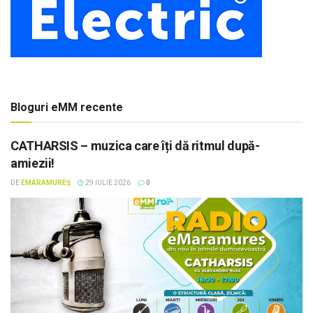
Bloguri eMM recente
CATHARSIS – muzica care îți dă ritmul după-
amiezii!
DE
EMARAMUREȘ
29 IULIE 2026
0