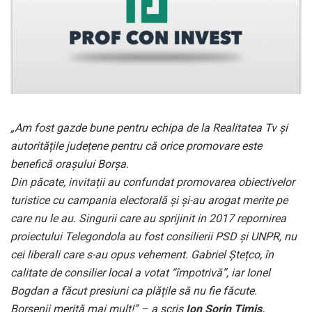
„Am fost gazde bune pentru echipa de la Realitatea Tv și
autoritățile județene pentru că orice promovare este
benefică orașului Borșa.
Din păcate, invitații au confundat promovarea obiectivelor
turistice cu campania electorală și și-au arogat merite pe
care nu le au. Singurii care au sprijinit in 2017 repornirea
proiectului Telegondola au fost consilierii PSD și UNPR, nu
cei liberali care s-au opus vehement. Gabriel Ștețco, în
calitate de consilier local a votat “împotrivă”, iar Ionel
Bogdan a făcut presiuni ca plățile să nu fie făcute.
Borșenii merită mai mult!” – a scris
Ion Sorin Timiș,