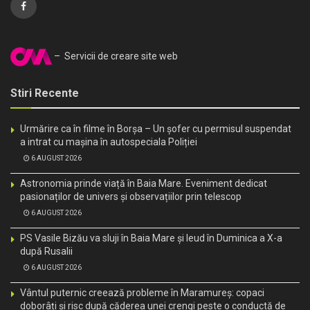
– Servicii de creare site web
Stiri Recente
Urmărire ca în filme în Borșa – Un șofer cu permisul suspendat
a intrat cu mașina în autospeciala Poliției
6 AUGUST 2026
Astronomia prinde viață în Baia Mare. Eveniment dedicat
pasionaților de univers și observațiilor prin telescop
6 AUGUST 2026
PS Vasile Bizău va sluji în Baia Mare și Ieud în Duminica a X-a
după Rusalii
6 AUGUST 2026
Vântul puternic creează probleme în Maramureș: copaci
doborâți și risc după căderea unei crengi peste o conductă de