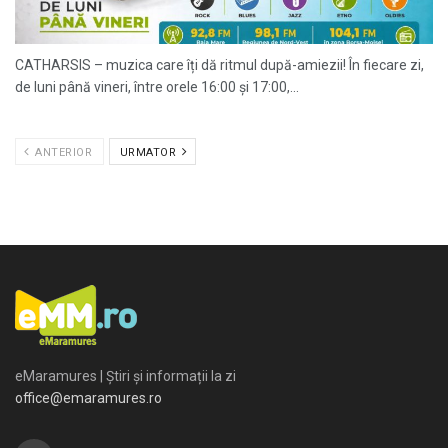
CATHARSIS – muzica care îți dă ritmul după-amiezii! În fiecare zi,
de luni până vineri, între orele 16:00 și 17:00,...
ANTERIOR
URMATOR
eMaramures | Știri și informații la zi
office@emaramures.ro