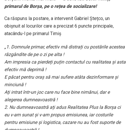
primarul de Borșa, pe o rețea de socializare!
Ca răspuns la postare, a intervenit Gabriel Ștețco, un
obișnuit al locurilor care a precizat 6 puncte principale,
atacându-l pe primarul Timiș
„1. Domnule primar, efectiv mă distrați cu postările acestea
răzgândite de pe o zi pe alta !
Am impresia ca pierdeți puțin contactul cu realitatea și asta
efectiv mă deprimă !
E păcat pentru oraș să mai sufere atâta dezinformare și
minciună !
Ați intrat într-un joc care nu face bine nimănui, dar e
alegerea dumneavoastră !
2. Nu dumneavoastră ați adus Realitatea Plus la Borșa ci
eu v-am sunat și v-am propus emisiunea, iar costurile
pentru emisiune și logistica, cazare nu au fost suporte de
dumneavoastră !