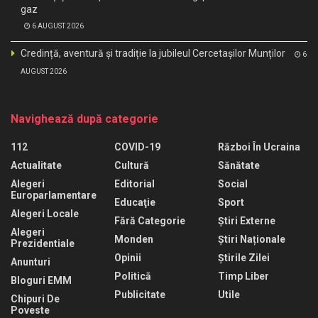
gaz
6 AUGUST 2026
Credință, aventură și tradiție la jubileul Cercetașilor Munților
6
AUGUST 2026
Navighează după categorie
112
COVID-19
Război În Ucraina
Actualitate
Cultură
Sănătate
Alegeri
Editorial
Social
Europarlamentare
Educaţie
Sport
Alegeri Locale
Fără Categorie
Știri Externe
Alegeri
Monden
Știri Naționale
Prezidentiale
Opinii
Știrile Zilei
Anunturi
Politică
Timp Liber
Bloguri EMM
Publicitate
Utile
Chipuri De
Poveste