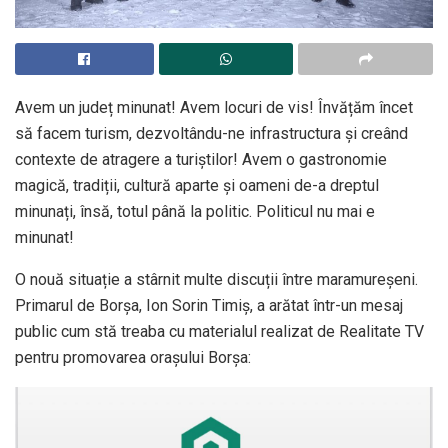
Avem un județ minunat! Avem locuri de vis! Învățăm încet
să facem turism, dezvoltându-ne infrastructura și creând
contexte de atragere a turiștilor! Avem o gastronomie
magică, tradiții, cultură aparte și oameni de-a dreptul
minunați, însă, totul până la politic. Politicul nu mai e
minunat!
O nouă situație a stârnit multe discuții între maramureșeni.
Primarul de Borșa, Ion Sorin Timiș, a arătat într-un mesaj
public cum stă treaba cu materialul realizat de Realitate TV
pentru promovarea orașului Borșa: