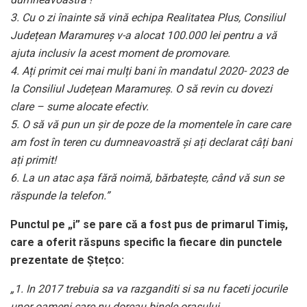
3. Cu o zi înainte să vină echipa Realitatea Plus, Consiliul
Județean Maramureș v-a alocat 100.000 lei pentru a vă
ajuta inclusiv la acest moment de promovare.
4. Ați primit cei mai mulți bani în mandatul 2020- 2023 de
la Consiliul Județean Maramureș. O să revin cu dovezi
clare – sume alocate efectiv.
5. O să vă pun un șir de poze de la momentele în care care
am fost în teren cu dumneavoastră și ați declarat câți bani
ați primit!
6. La un atac așa fără noimă, bărbatește, când vă sun se
răspunde la telefon.”
Punctul pe „i” se pare că a fost pus de primarul Timiș,
care a oferit răspuns specific la fiecare din punctele
prezentate de Ștețco:
„1. In 2017 trebuia sa va razganditi si sa nu faceti jocurile
unor oameni care nu doreau binele orasului.