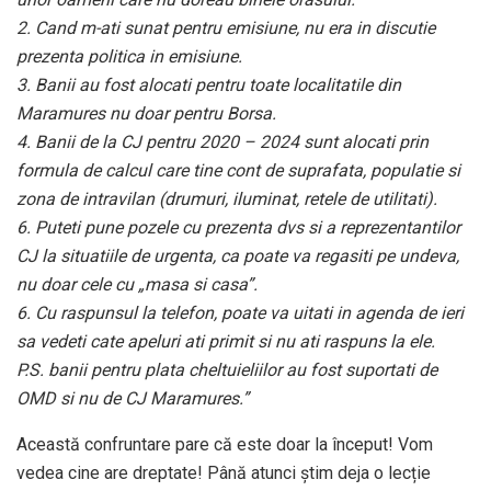
2. Cand m-ati sunat pentru emisiune, nu era in discutie
prezenta politica in emisiune.
3. Banii au fost alocati pentru toate localitatile din
Maramures nu doar pentru Borsa.
4. Banii de la CJ pentru 2020 – 2024 sunt alocati prin
formula de calcul care tine cont de suprafata, populatie si
zona de intravilan (drumuri, iluminat, retele de utilitati).
6. Puteti pune pozele cu prezenta dvs si a reprezentantilor
CJ la situatiile de urgenta, ca poate va regasiti pe undeva,
nu doar cele cu „masa si casa”.
6. Cu raspunsul la telefon, poate va uitati in agenda de ieri
sa vedeti cate apeluri ati primit si nu ati raspuns la ele.
P.S. banii pentru plata cheltuieliilor au fost suportati de
OMD si nu de CJ Maramures.”
Această confruntare pare că este doar la început! Vom
vedea cine are dreptate! Până atunci știm deja o lecție