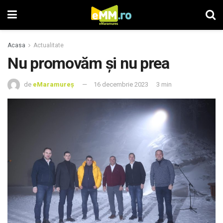
Acasa
Actualitate
Nu promovăm și nu prea
de
eMaramureș
16 decembrie 2023
3 min