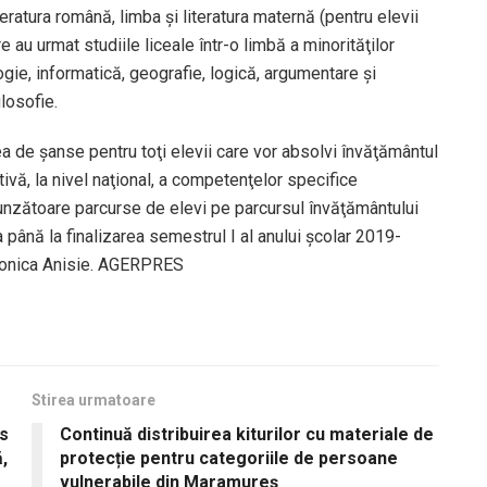
eratura română, limba şi literatura maternă (pentru elevii
are au urmat studiile liceale într-o limbă a minorităţilor
logie, informatică, geografie, logică, argumentare şi
losofie.
ea de şanse pentru toţi elevii care vor absolvi învăţământul
tivă, la nivel naţional, a competenţelor specifice
punzătoare parcurse de elevi pe parcursul învăţământului
a până la finalizarea semestrul I al anului şcolar 2019-
 Monica Anisie. AGERPRES
Stirea urmatoare
us
Continuă distribuirea kiturilor cu materiale de
,
protecție pentru categoriile de persoane
vulnerabile din Maramureș