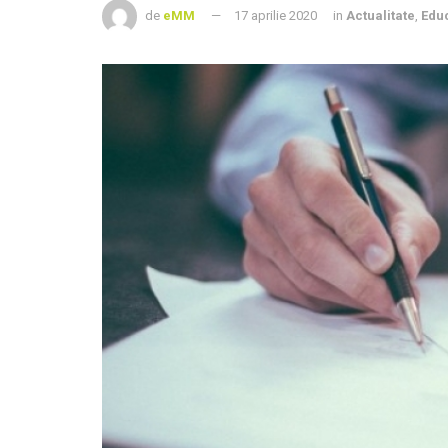
de
eMM
17 aprilie 2020
in
Actualitate
,
Edu