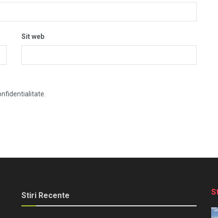
Sit web
nfidentialitate.
S
Stiri Recente