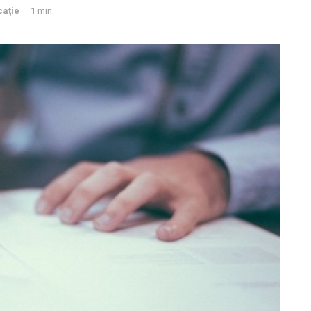
caţie
1 min