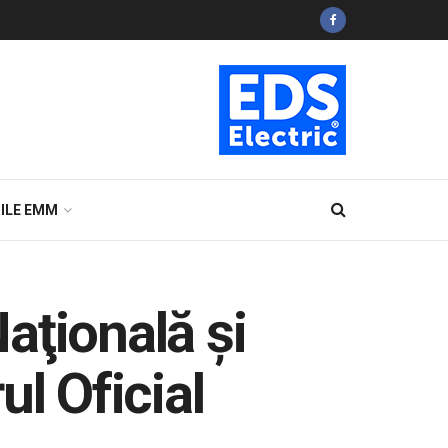
ILE EMM
aţională şi
l Oficial