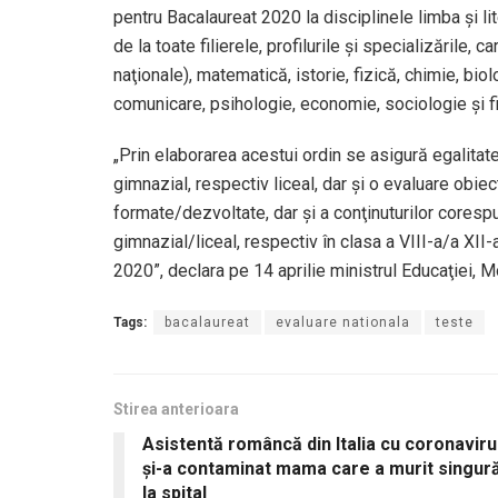
pentru Bacalaureat 2020 la disciplinele limba şi lit
de la toate filierele, profilurile şi specializările, c
naţionale), matematică, istorie, fizică, chimie, bio
comunicare, psihologie, economie, sociologie şi fi
„Prin elaborarea acestui ordin se asigură egalitat
gimnazial, respectiv liceal, dar şi o evaluare obiec
formate/dezvoltate, dar şi a conţinuturilor cores
gimnazial/liceal, respectiv în clasa a VIII-a/a XII-
2020”, declara pe 14 aprilie ministrul Educaţiei,
Tags:
bacalaureat
evaluare nationala
teste
Stirea anterioara
Asistentă româncă din Italia cu coronavir
și-a contaminat mama care a murit singură
la spital