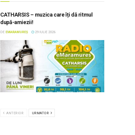
CATHARSIS – muzica care îți dă ritmul
după-amiezii!
DE
EMARAMUREȘ
29 IULIE 2026
ANTERIOR
URMATOR