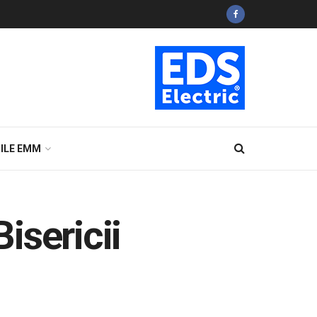
ILE EMM
isericii