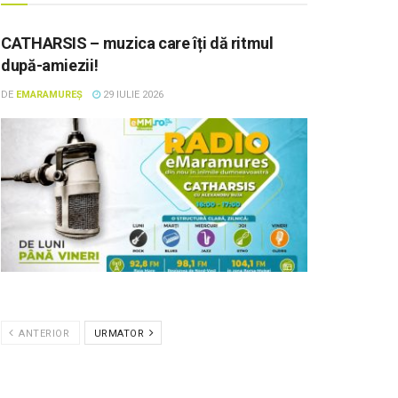
CATHARSIS – muzica care îți dă ritmul
după-amiezii!
DE
EMARAMUREȘ
29 IULIE 2026
ANTERIOR
URMATOR