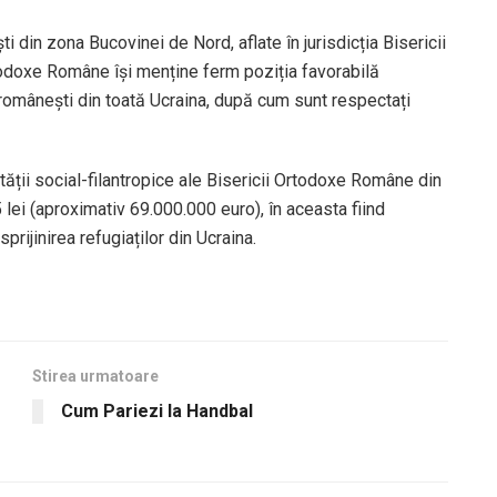
i din zona Bucovinei de Nord, aflate în jurisdicția Bisericii
todoxe Române își menține ferm poziția favorabilă
or românești din toată Ucraina, după cum sunt respectați
ității social-filantropice ale Bisericii Ortodoxe Române din
ei (aproximativ 69.000.000 euro), în aceasta fiind
rijinirea refugiaților din Ucraina.
Stirea urmatoare
Cum Pariezi la Handbal