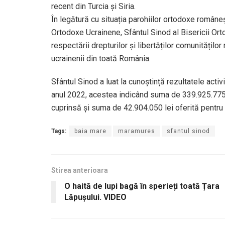
recent din Turcia şi Siria.
În legătură cu situația parohiilor ortodoxe româneșt
Ortodoxe Ucrainene, Sfântul Sinod al Bisericii Or
respectării drepturilor și libertăților comunitățil
ucrainenii din toată România.
Sfântul Sinod a luat la cunoștință rezultatele activ
anul 2022, acestea indicând suma de 339.925.775 l
cuprinsă și suma de 42.904.050 lei oferită pentru sp
Tags:
baia mare
maramures
sfantul sinod
Stirea anterioara
O haită de lupi bagă în sperieți toată Țara
Lăpușului. VIDEO