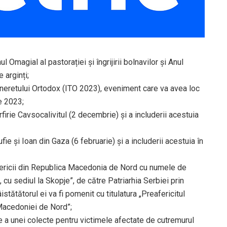
Omagial al pastorației și îngrijirii bolnavilor și Anul
 arginți;
Tineretului Ortodox (ITO 2023), eveniment care va avea loc
e 2023;
firie Cavsocalivitul (2 decembrie) și a includerii acestuia
fie și Ioan din Gaza (6 februarie) și a includerii acestuia în
sericii din Republica Macedonia de Nord cu numele de
cu sediul la Skopje”, de către Patriarhia Serbiei prin
tătătorul ei va fi pomenit cu titulatura „Preafericitul
 Macedoniei de Nord”;
e a unei colecte pentru victimele afectate de cutremurul