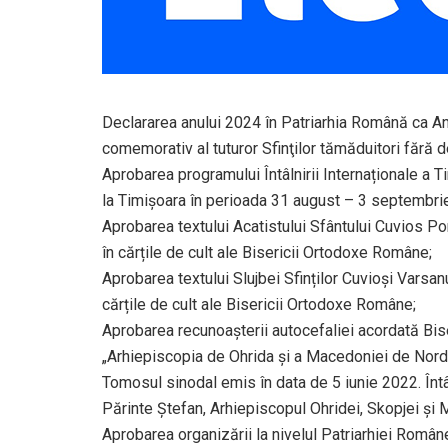
Declararea anului 2024 în Patriarhia Română ca Anul 
comemorativ al tuturor Sfinţilor tămăduitori fără de
Aprobarea programului Întâlnirii Internaționale a 
la Timișoara în perioada 31 august – 3 septembri
Aprobarea textului Acatistului Sfântului Cuvios Por
în cărțile de cult ale Bisericii Ortodoxe Române;
Aprobarea textului Slujbei Sfinților Cuvioși Varsanu
cărțile de cult ale Bisericii Ortodoxe Române;
Aprobarea recunoașterii autocefaliei acordată Bi
„Arhiepiscopia de Ohrida și a Macedoniei de Nord, 
Tomosul sinodal emis în data de 5 iunie 2022. Întâis
Părinte Ștefan, Arhiepiscopul Ohridei, Skopjei și
Aprobarea organizării la nivelul Patriarhiei Român