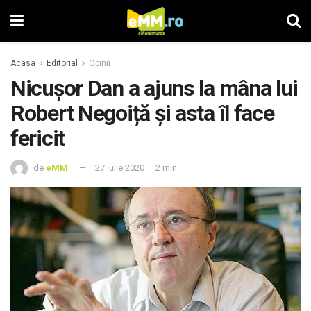
Acasa
Editorial
Opinii
Nicușor Dan a ajuns la mâna lui
Robert Negoiță și asta îl face
fericit
de
eMM
27 iulie 2020
2 min