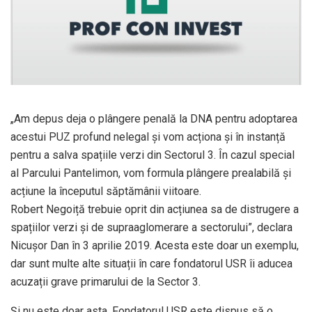
„Am depus deja o plângere penală la DNA pentru adoptarea
acestui PUZ profund nelegal și vom acționa și în instanță
pentru a salva spațiile verzi din Sectorul 3. În cazul special
al Parcului Pantelimon, vom formula plângere prealabilă și
acțiune la începutul săptămânii viitoare.
Robert Negoiță trebuie oprit din acțiunea sa de distrugere a
spațiilor verzi și de supraaglomerare a sectorului”, declara
Nicușor Dan în 3 aprilie 2019. Acesta este doar un exemplu,
dar sunt multe alte situații în care fondatorul USR îi aducea
acuzații grave primarului de la Sector 3.
Și nu este doar asta. Fondatorul USR este dispus să o