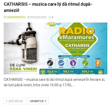
CATHARSIS – muzica care îți dă ritmul după-
amiezii!
DE
EMARAMUREȘ
29 IULIE 2026
0
CATHARSIS – muzica care îți dă ritmul după-amiezii! În fiecare zi,
de luni până vineri, între orele 16:00 și 17:00,...
ANTERIOR
URMATOR