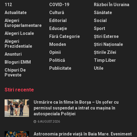
112
COVID-19
Război În Ucraina
Actualitate
Cultură
Sănătate
Alegeri
Editorial
Social
Europarlamentare
Educaţie
Sport
Alegeri Locale
Fără Categorie
Știri Externe
Alegeri
Monden
Știri Naționale
Prezidentiale
Opinii
Știrile Zilei
Anunturi
Politică
Timp Liber
Bloguri EMM
Publicitate
Utile
Chipuri De
Poveste
Stiri recente
Urmărire ca în filme în Borșa – Un șofer cu
permisul suspendat a intrat cu mașina în
autospeciala Poliției
6 AUGUST 2026
Astronomia prinde viață în Baia Mare. Eveniment