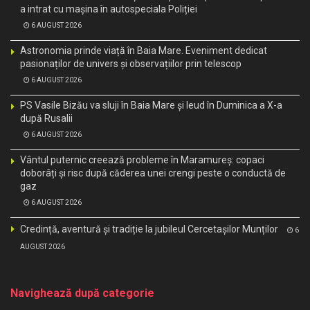
a intrat cu mașina în autospeciala Poliției
6 AUGUST 2026
Astronomia prinde viață în Baia Mare. Eveniment dedicat
pasionaților de univers și observațiilor prin telescop
6 AUGUST 2026
PS Vasile Bizău va sluji în Baia Mare și Ieud în Duminica a X-a
după Rusalii
6 AUGUST 2026
Vântul puternic creează probleme în Maramureș: copaci
doborâți și risc după căderea unei crengi peste o conductă de
gaz
6 AUGUST 2026
Credință, aventură și tradiție la jubileul Cercetașilor Munților
6
AUGUST 2026
Navighează după categorie