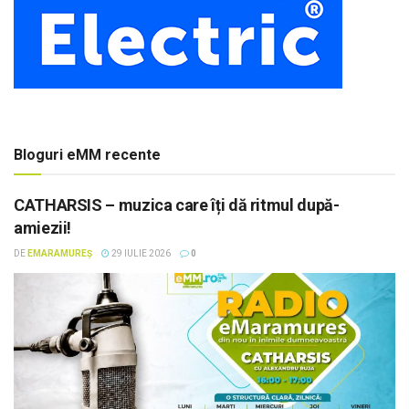
Bloguri eMM recente
CATHARSIS – muzica care îți dă ritmul după-
amiezii!
DE
EMARAMUREȘ
29 IULIE 2026
0