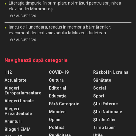
Literația timpurie, în prim-plan: noi măsuri pentru sprijinirea
elevilor din Maramureș
8 AUGUST 2026
Iancu de Hunedoara, readus în memoria băimărenilor:
eveniment dedicat voievodului la Muzeul Județean
8 AUGUST 2026
Navighează după categorie
112
COVID-19
Război În Ucraina
Actualitate
Cultură
Sănătate
Alegeri
Editorial
Social
Europarlamentare
Educaţie
Sport
Alegeri Locale
Fără Categorie
Știri Externe
Alegeri
Monden
Știri Naționale
Prezidentiale
Opinii
Știrile Zilei
Anunturi
Politică
Timp Liber
Bloguri EMM
Publicitate
Utile