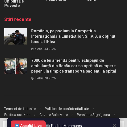
Chipuri De
Poveste
Stiri recente
România, pe podium la Competiția
Internațională a Lunetiștilor. S.I.A.S. a obținut
locul al II-lea
8 AUGUST 2026
7000 de lei amendă pentru echipajul de
ambulanță din Bacău care a oprit să cumpere
pepeni, în timp ce transporta pacienți la spital
8 AUGUST 2026
Termeni de folosire
Politica de confidentialitate
Politica cookies
Cazare Baia Mare
Pensiune Sighișoara
✕
Ascultă Live
Radio eMaramureș
© 2020 eMaramures. Toate drepturile rezervate.