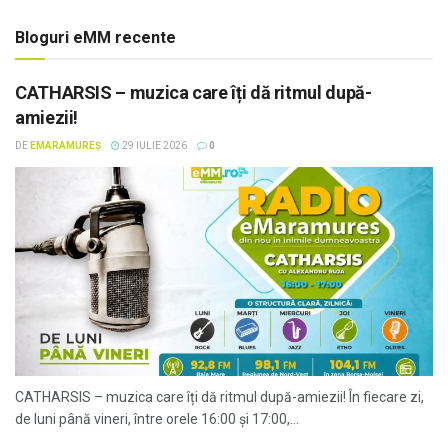
Bloguri eMM recente
CATHARSIS – muzica care îți dă ritmul după-
amiezii!
DE
EMARAMUREȘ
29 IULIE 2026
0
CATHARSIS – muzica care îți dă ritmul după-amiezii! În fiecare zi,
de luni până vineri, între orele 16:00 și 17:00,...