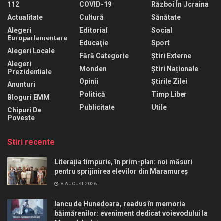
112
COVID-19
Război În Ucraina
Actualitate
Cultură
Sănătate
Alegeri
Editorial
Social
Europarlamentare
Educaţie
Sport
Alegeri Locale
Fără Categorie
Știri Externe
Alegeri
Monden
Știri Naționale
Prezidentiale
Opinii
Știrile Zilei
Anunturi
Politică
Timp Liber
Bloguri EMM
Publicitate
Utile
Chipuri De
Poveste
Stiri recente
Literația timpurie, în prim-plan: noi măsuri
pentru sprijinirea elevilor din Maramureș
8 AUGUST 2026
Iancu de Hunedoara, readus în memoria
băimărenilor: eveniment dedicat voievodului la