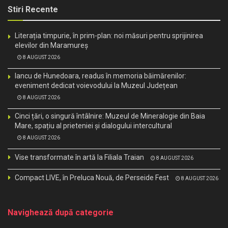
Stiri Recente
Literația timpurie, în prim-plan: noi măsuri pentru sprijinirea
elevilor din Maramureș
8 AUGUST 2026
Iancu de Hunedoara, readus în memoria băimărenilor:
eveniment dedicat voievodului la Muzeul Județean
8 AUGUST 2026
Cinci țări, o singură întâlnire: Muzeul de Mineralogie din Baia
Mare, spațiu al prieteniei și dialogului intercultural
8 AUGUST 2026
Vise transformate în artă la Filiala Traian
8 AUGUST 2026
Compact LIVE, în Preluca Nouă, de Perseide Fest
8 AUGUST 2026
Navighează după categorie