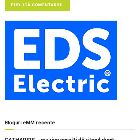
Bloguri eMM recente
CATHARSIS – muzica care îți dă ritmul după-