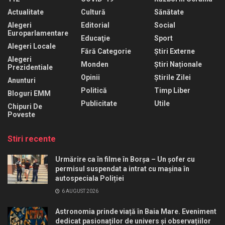
Actualitate
Cultură
Sănătate
Alegeri
Editorial
Social
Europarlamentare
Educaţie
Sport
Alegeri Locale
Fără Categorie
Știri Externe
Alegeri
Monden
Știri Naționale
Prezidentiale
Opinii
Știrile Zilei
Anunturi
Politică
Timp Liber
Bloguri EMM
Publicitate
Utile
Chipuri De
Poveste
Stiri recente
Urmărire ca în filme în Borșa – Un șofer cu
permisul suspendat a intrat cu mașina în
autospeciala Poliției
6 AUGUST 2026
Astronomia prinde viață în Baia Mare. Eveniment
dedicat pasionaților de univers și observațiilor