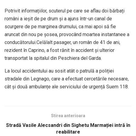
Potrivit informațiilor, scuterul pe care se aflau doi bărbați
români a ieșit de pe drum și a ajuns într-un canal de
scurgere de pe marginea drumului, ca mai apoi să fie
aruncat din nou pe șosea, provocând moartea instantanee a
conducătorului.Celălalt pasager, un român de 41 de ani,
rezident în Caprino, a fost rănit în accident și ulterior
transportat la spitalul din Peschiera del Garda.
La locul accidentului au sosit atât o patrulă a poliției
stradale din Legnago, care a efectuat cercetările necesare,
cât și două ambulanțe ale serviciului de urgență Suem 118.
Stirea anterioara
Stradă Vasile Alecsandri din Sighetu Marmației intră în
reabilitare