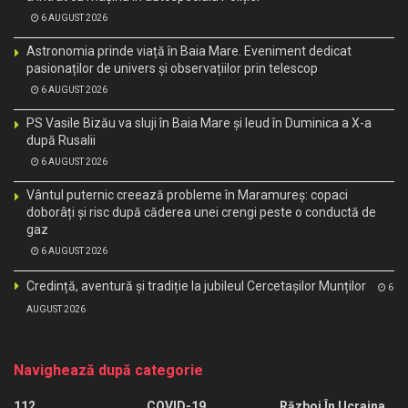
6 AUGUST 2026
Astronomia prinde viață în Baia Mare. Eveniment dedicat
pasionaților de univers și observațiilor prin telescop
6 AUGUST 2026
PS Vasile Bizău va sluji în Baia Mare și Ieud în Duminica a X-a
după Rusalii
6 AUGUST 2026
Vântul puternic creează probleme în Maramureș: copaci
doborâți și risc după căderea unei crengi peste o conductă de
gaz
6 AUGUST 2026
Credință, aventură și tradiție la jubileul Cercetașilor Munților
6
AUGUST 2026
Navighează după categorie
112
COVID-19
Război În Ucraina