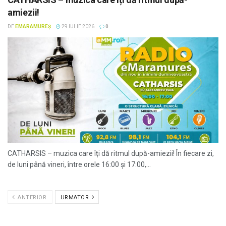
amiezii!
DE
EMARAMUREȘ
29 IULIE 2026
0
CATHARSIS – muzica care îți dă ritmul după-amiezii! În fiecare zi,
de luni până vineri, între orele 16:00 și 17:00,...
ANTERIOR
URMATOR