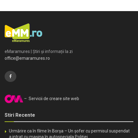
eMaramures | Știri și informații la zi
office@emaramures.ro
– Servicii de creare site web
Stiri Recente
Urmărire ca în filme în Borșa – Un șofer cu permisul suspendat
a intrat cu mașina în autospeciala Poliției