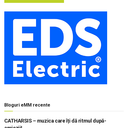
Bloguri eMM recente
CATHARSIS – muzica care îți dă ritmul după-
amiezii!