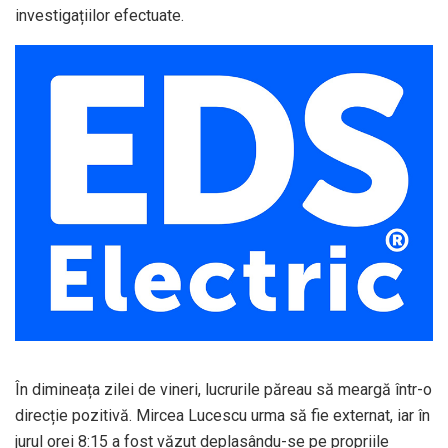
investigațiilor efectuate.
În dimineața zilei de vineri, lucrurile păreau să meargă într-o
direcție pozitivă. Mircea Lucescu urma să fie externat, iar în
jurul orei 8:15 a fost văzut deplasându-se pe propriile