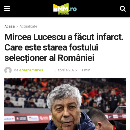
Acasa
Actualitate
Mircea Lucescu a făcut infarct.
Care este starea fostului
selecționer al României
de
eMaramureș
3 aprilie 2026
1 min