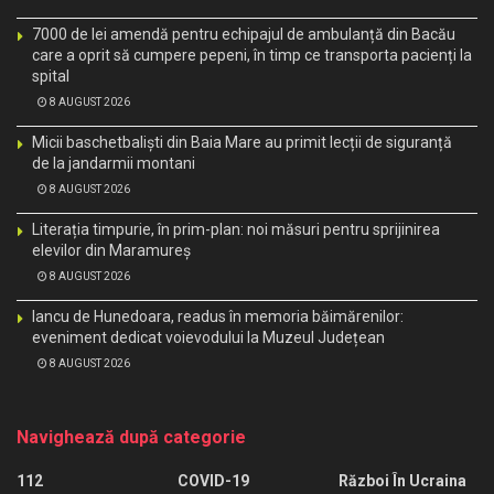
7000 de lei amendă pentru echipajul de ambulanță din Bacău
care a oprit să cumpere pepeni, în timp ce transporta pacienți la
spital
8 AUGUST 2026
Micii baschetbaliști din Baia Mare au primit lecții de siguranță
de la jandarmii montani
8 AUGUST 2026
Literația timpurie, în prim-plan: noi măsuri pentru sprijinirea
elevilor din Maramureș
8 AUGUST 2026
Iancu de Hunedoara, readus în memoria băimărenilor:
eveniment dedicat voievodului la Muzeul Județean
8 AUGUST 2026
Navighează după categorie
112
COVID-19
Război În Ucraina