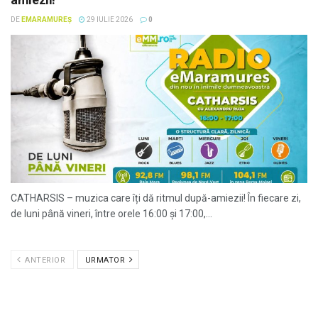
DE
EMARAMUREȘ
29 IULIE 2026
0
CATHARSIS – muzica care îți dă ritmul după-amiezii! În fiecare zi,
de luni până vineri, între orele 16:00 și 17:00,...
ANTERIOR
URMATOR