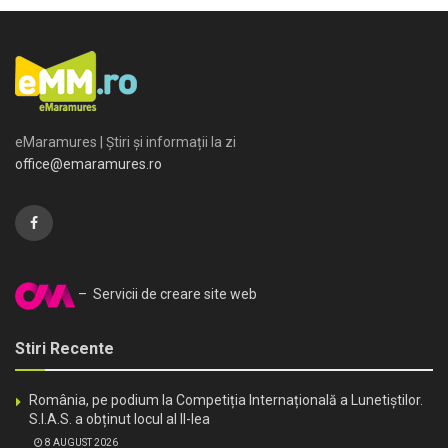
eMaramures | Știri și informații la zi
office@emaramures.ro
– Servicii de creare site web
Stiri Recente
România, pe podium la Competiția Internațională a Lunetiștilor.
S.I.A.S. a obținut locul al II-lea
8 AUGUST 2026