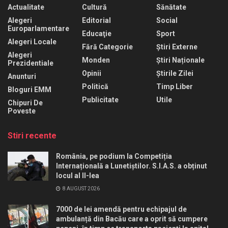
Actualitate
Cultură
Sănătate
Alegeri
Editorial
Social
Europarlamentare
Educaţie
Sport
Alegeri Locale
Fără Categorie
Știri Externe
Alegeri
Monden
Știri Naționale
Prezidentiale
Opinii
Știrile Zilei
Anunturi
Politică
Timp Liber
Bloguri EMM
Publicitate
Utile
Chipuri De
Poveste
Stiri recente
România, pe podium la Competiția
Internațională a Lunetiștilor. S.I.A.S. a obținut
locul al II-lea
8 AUGUST 2026
7000 de lei amendă pentru echipajul de
ambulanță din Bacău care a oprit să cumpere