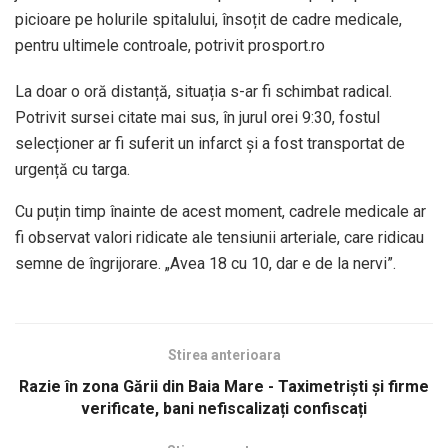
picioare pe holurile spitalului, însoțit de cadre medicale,
pentru ultimele controale, potrivit prosport.ro
La doar o oră distanță, situația s-ar fi schimbat radical.
Potrivit sursei citate mai sus, în jurul orei 9:30, fostul
selecționer ar fi suferit un infarct și a fost transportat de
urgență cu targa.
Cu puțin timp înainte de acest moment, cadrele medicale ar
fi observat valori ridicate ale tensiunii arteriale, care ridicau
semne de îngrijorare. „Avea 18 cu 10, dar e de la nervi”.
Stirea anterioara
Razie în zona Gării din Baia Mare - Taximetriști și firme
verificate, bani nefiscalizați confiscați