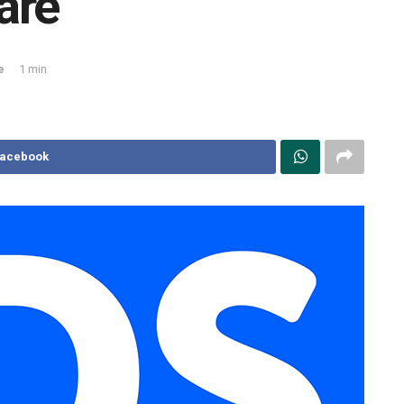
are
e
1 min
Facebook