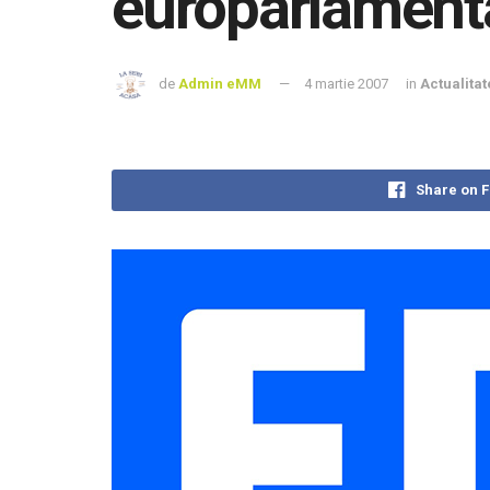
europarlament
de
Admin eMM
4 martie 2007
in
Actualitat
Share on 