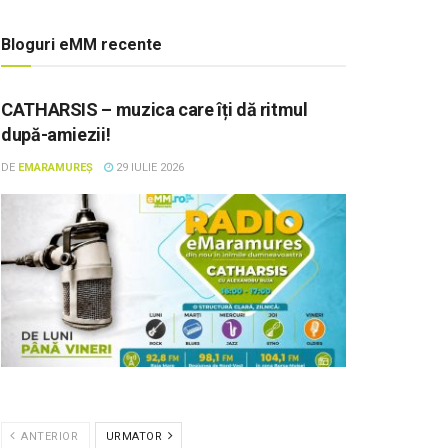
Bloguri eMM recente
CATHARSIS – muzica care îți dă ritmul
după-amiezii!
DE
EMARAMUREȘ
29 IULIE 2026
ANTERIOR
URMATOR