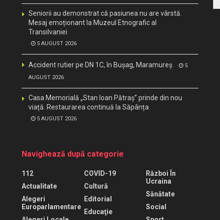
Seniorii au demonstrat că pasiunea nu are vârstă.
Mesaj emoționant la Muzeul Etnografic al
Transilvaniei
5 AUGUST 2026
Accident rutier pe DN 1C, în Bușag, Maramureș
5
AUGUST 2026
Casa Memorială „Stan Ioan Pătraș” prinde din nou
viață. Restaurarea continuă la Săpânța
5 AUGUST 2026
Navighează după categorie
112
COVID-19
Război În
Ucraina
Actualitate
Cultură
Sănătate
Alegeri
Editorial
Europarlamentare
Social
Educaţie
Alegeri Locale
Sport