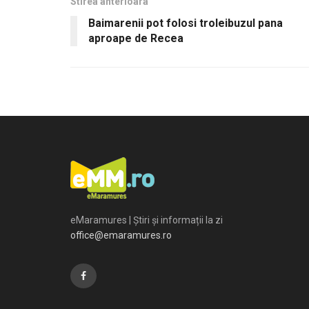
Stirea anterioara
Baimarenii pot folosi troleibuzul pana
aproape de Recea
eMaramures | Știri și informații la zi
office@emaramures.ro