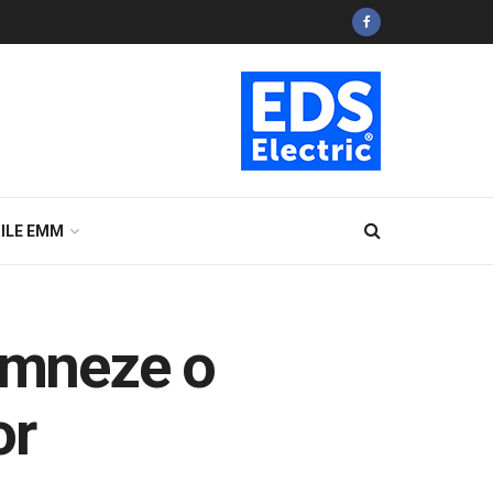
ILE EMM
semneze o
or