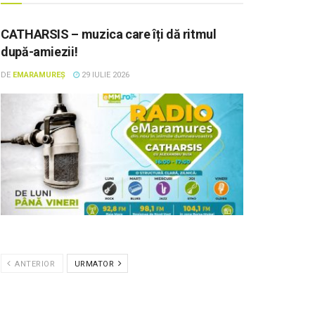
CATHARSIS – muzica care îți dă ritmul
după-amiezii!
DE
EMARAMUREȘ
29 IULIE 2026
ANTERIOR
URMATOR