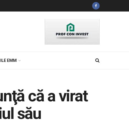
ILE EMM
nţă că a virat
iul său