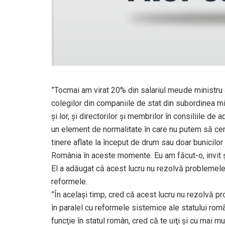
”Tocmai am virat 20% din salariul meu de ministru a
colegilor din companiile de stat din subordinea mi
şi lor, şi directorilor şi membrilor în consiliile d
un element de normalitate în care nu putem să cere
tinere aflate la început de drum sau doar bunicilor
România în aceste momente. Eu am făcut-o, invit şi
El a adăugat că acest lucru nu rezolvă problemele 
reformele.
”În acelaşi timp, cred că acest lucru nu rezolvă 
în paralel cu reformele sistemice ale statului român
funcţie în statul român, cred că te uiţi şi cu mai m