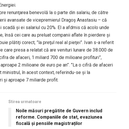
Energiei.
spre renunţarea benevolă la o parte din salariu, de către
nerii avansate de vicepremierul Dragoş Anastasiu – că
i scadă şi ei salariul cu 20%. El a afdmis că acolo unde
, însă cei care au preluat companii aflate în pierdere şi
e plătiţi corect, ”la preţul real al pieţei”. Ivan s-a referit
e care presa a relatat că are venituri lunare de 38.000 de
ifra de afaceri, 1 miliard 700 de milioane profituri”,
aproape 2 milioane de euro pe an”. ”La o cifră de afaceri
 ministrul, în acest context, referindu-se şi la
ri şi aproape 7 miliarde profit.
Stirea urmatoare
Noile măsuri pregătite de Guvern includ
reforme. Companiile de stat, evaziunea
fiscală și pensiile magistraților