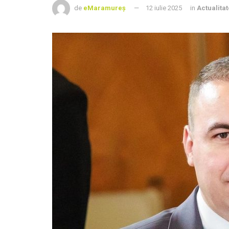
de
eMaramureș
12 iulie 2025
in
Actualitat