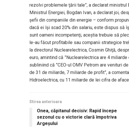
rezolvi problemele ţării tale”, a declarat ministrul 
Ministrul Energiei, Bogdan Ivan, a declarat joi, de
şefii din companiile din energie – conform propu
dacă ei îşi scad 20% din salariu, este dispus să îş
sunt oameni incompetenţi, aceştia trebuie să plece
le-au făcut profitabile sau companii strategice trebui
la directorul Nuclearelectrica, Cosmin Ghiţă, despr
euro, amintind că ”Nuclearelectrica are 4 miliarde c
subliniind că ”CEO-ul OMV Petrom are venituri de 
de 31 de miliarde, 7 miliarde de profit”, a comentat
Hidroelectrica, cu 11 miliarde de lei cifra de aface
Stirea anterioara
Onea, căpitanul decisiv: Rapid începe
sezonul cu o victorie clară împotriva
Argeșului