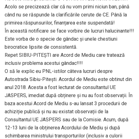
Acolo se precizează clar că nu vom primi niciun ban, până
când nu se răspunde la clarificările cerute de CE. Până la
primirea răspunsurilor, finanțarea este suspendată!
În această notificare se face vorbire de lucruri halucinante!!!
Este vorba de o specie de gândac și unele chestiuni
birocratice lipsite de consistentă.
Repet SIBIU-PITEȘTI are Acord de Mediu care tratează
inclusiv problema acestui gândac!!!!
O să le explic eu PNL-istilor câteva lucruri despre
Autostrada Sibiu-Pitești. Acordul de Mediu este obtinut din
anul 2018. Acesta a fost lecturat de consultantul UE
JASPERS, imediat după obținere și nu au fost observații. În
baza acestui Acord de Mediu s-au lansat 3 procedurii de
achiziție publică și nu au existat observații de la
Consultantul UE JASPERS sau de la Comisie. Acum, după
12-13 luni de la obținerea Acordului de Mediu și după
schimbarea ministrului transporturilor (inclusiv a culorii