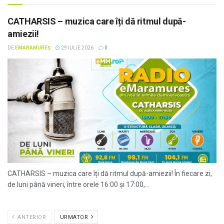
CATHARSIS – muzica care îți dă ritmul după-
amiezii!
DE
EMARAMUREȘ
29 IULIE 2026
0
CATHARSIS – muzica care îți dă ritmul după-amiezii! În fiecare zi,
de luni până vineri, între orele 16:00 și 17:00,...
ANTERIOR
URMATOR