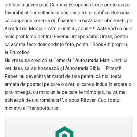
politice a guvernului) Comisia Europeana trece peste avizul
favorabil al Consultantului său Jaspers si notifică România
că suspendă cererea de finanțare în baza unor observații pe
Acordul de Mediu – cam ciudat aș spune!!! Asta văd că nu e
nicio problemă pentru Guvernul iresponsabil Orban, pentru
că acesta face doar ședințe foto, pentru “Book-ul” propriu,
la Bruxelles.
Nu vreau să cred că ați “omorât “ Autostrada Marii Unirii și
veți lasă să se irosească și Autostrada Sibiu – Pitești!
Repet: nu deveniți vânzători de țara pentru că nici toată
armata de postaci pe care o aveți și care a indus în eroare o
țară-ntreagă, cu minciunile pe care le trâmbițati, nu vă mai
salvează de ura românilor!”, a spus Răzvan Cuc, fostul
ministru al Transporturilor.