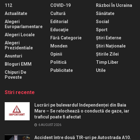
112
COVID-19
Război În Ucraina
Actualitate
Cultură
Sănătate
Alegeri
Editorial
Social
Europarlamentare
Educaţie
Sport
Alegeri Locale
Fără Categorie
Știri Externe
Alegeri
Monden
Știri Naționale
Prezidentiale
Opinii
Știrile Zilei
Anunturi
Politică
Timp Liber
Bloguri EMM
Publicitate
Utile
Chipuri De
Poveste
Stiri recente
Lucrări pe bulevardul Independenței din Baia
Mare – Se relochează o conductă de gaze, iar
traficul poate fi afectat
6 AUGUST 2026
Accident între două TIR-uri pe Autostrada A10.