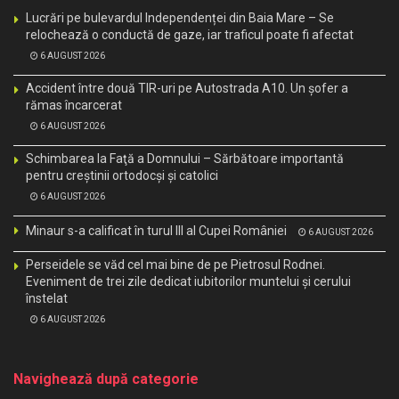
Lucrări pe bulevardul Independenței din Baia Mare – Se
relochează o conductă de gaze, iar traficul poate fi afectat
6 AUGUST 2026
Accident între două TIR-uri pe Autostrada A10. Un șofer a
rămas încarcerat
6 AUGUST 2026
Schimbarea la Faţă a Domnului – Sărbătoare importantă
pentru creştinii ortodocşi şi catolici
6 AUGUST 2026
Minaur s-a calificat în turul III al Cupei României
6 AUGUST 2026
Perseidele se văd cel mai bine de pe Pietrosul Rodnei.
Eveniment de trei zile dedicat iubitorilor muntelui și cerului
înstelat
6 AUGUST 2026
Navighează după categorie