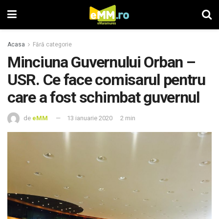
Acasa
Fără categorie
Minciuna Guvernului Orban –
USR. Ce face comisarul pentru
care a fost schimbat guvernul
de
eMM
13 ianuarie 2020
2 min