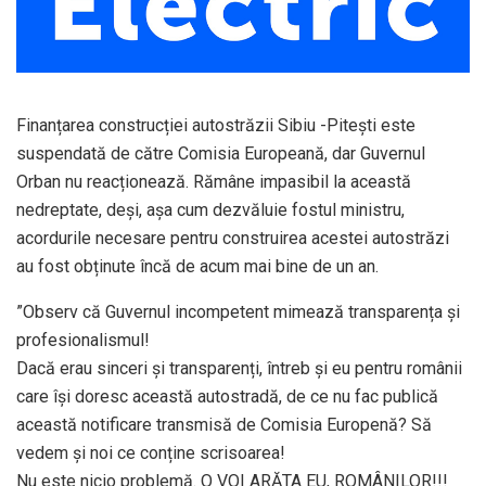
Finanțarea construcției autostrăzii Sibiu -Pitești este
suspendată de către Comisia Europeană, dar Guvernul
Orban nu reacționează. Rămâne impasibil la această
nedreptate, deși, așa cum dezvăluie fostul ministru,
acordurile necesare pentru construirea acestei autostrăzi
au fost obținute încă de acum mai bine de un an.
”Observ că Guvernul incompetent mimează transparența și
profesionalismul!
Dacă erau sinceri și transparenți, întreb și eu pentru românii
care își doresc această autostradă, de ce nu fac publică
această notificare transmisă de Comisia Europenă? Să
vedem și noi ce conține scrisoarea!
Nu este nicio problemă. O VOI ARĂTA EU, ROMÂNILOR!!!