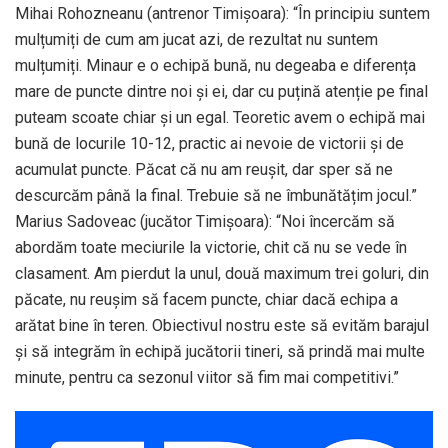
Mihai Rohozneanu (antrenor Timișoara): “În principiu suntem
mulțumiți de cum am jucat azi, de rezultat nu suntem
mulțumiți. Minaur e o echipă bună, nu degeaba e diferența
mare de puncte dintre noi și ei, dar cu puțină atenție pe final
puteam scoate chiar și un egal. Teoretic avem o echipă mai
bună de locurile 10-12, practic ai nevoie de victorii și de
acumulat puncte. Păcat că nu am reușit, dar sper să ne
descurcăm până la final. Trebuie să ne îmbunătățim jocul.”
Marius Sadoveac (jucător Timișoara): “Noi încercăm să
abordăm toate meciurile la victorie, chit că nu se vede în
clasament. Am pierdut la unul, două maximum trei goluri, din
păcate, nu reușim să facem puncte, chiar dacă echipa a
arătat bine în teren. Obiectivul nostru este să evităm barajul
și să integrăm în echipă jucătorii tineri, să prindă mai multe
minute, pentru ca sezonul viitor să fim mai competitivi.”