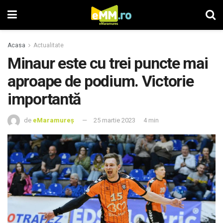
Acasa
Actualitate
Minaur este cu trei puncte mai
aproape de podium. Victorie
importantă
de
eMaramureș
25 martie 2023
4 min