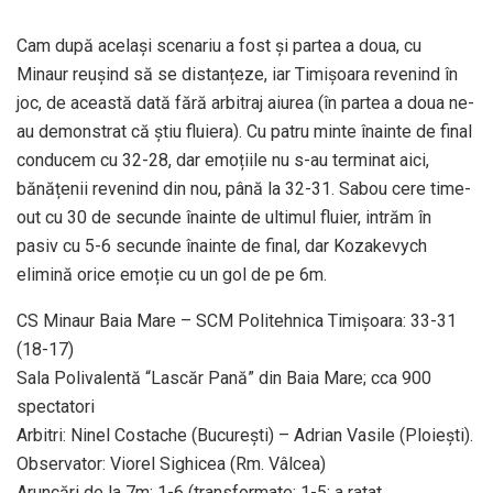
Cam după același scenariu a fost și partea a doua, cu
Minaur reușind să se distanțeze, iar Timișoara revenind în
joc, de această dată fără arbitraj aiurea (în partea a doua ne-
au demonstrat că știu fluiera). Cu patru minte înainte de final
conducem cu 32-28, dar emoțiile nu s-au terminat aici,
bănățenii revenind din nou, până la 32-31. Sabou cere time-
out cu 30 de secunde înainte de ultimul fluier, intrăm în
pasiv cu 5-6 secunde înainte de final, dar Kozakevych
elimină orice emoție cu un gol de pe 6m.
CS Minaur Baia Mare – SCM Politehnica Timișoara: 33-31
(18-17)
Sala Polivalentă “Lascăr Pană” din Baia Mare; cca 900
spectatori
Arbitri: Ninel Costache (București) – Adrian Vasile (Ploiești).
Observator: Viorel Sighicea (Rm. Vâlcea)
Aruncări de la 7m: 1-6 (transformate: 1-5; a ratat