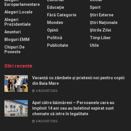
Europarlamentare
Educaţie
Sport
Alegeri Locale
Fără Categorie
Știri Externe
Alegeri
Monden
Știri Naționale
Prezidentiale
Opinii
Știrile Zilei
Anunturi
Politică
Timp Liber
Bloguri EMM
Publicitate
Utile
Chipuri De
Poveste
Stiri recente
Vacanță cu zâmbete și prietenii noi pentru copiii
din Baia Mare
6 AUGUST 2026
Apel către băimăreni – Persoanele care au
împlinit 14 ani sau au buletinul expirat sunt
chemate să intre în legalitate
6 AUGUST 2026