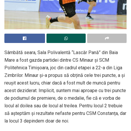
Sâmbătă seara, Sala Polivalentă “Lascăr Pană” din Baia
Mare a fost gazda partidei dintre CS Minaur și SCM
Politehnica Timișoara, joc din cadrul etapei a 22-a din Liga
Zimbrilor. Minaur și-a propus să obțină cele trei puncte, a și
reușit acest lucru, chiar dacă a fost mult de muncă pentru
acest deziderat. Implicit, suntem mai aproape cu trei puncte
de podiumul de premiere, de o medalie, fie că e vorba de
locul al doilea sau de locul al treilea. Pentru locul 2 trebuie
să așteptăm și rezultate nefaste pentru CSM Constanța, dar
la locul 3 depindem doar de noi.