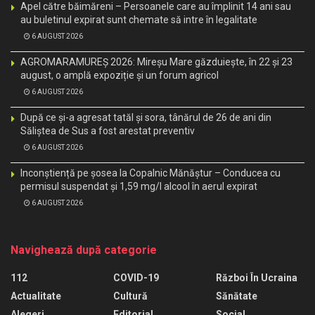
Apel către băimăreni – Persoanele care au împlinit 14 ani sau
au buletinul expirat sunt chemate să intre în legalitate
6 AUGUST 2026
AGROMARAMUREȘ 2026: Mireșu Mare găzduiește, în 22 și 23
august, o amplă expoziție și un forum agricol
6 AUGUST 2026
După ce și-a agresat tatăl și sora, tânărul de 26 de ani din
Săliștea de Sus a fost arestat preventiv
6 AUGUST 2026
Inconștiență pe șosea la Copalnic Mănăștur – Conducea cu
permisul suspendat și 1,59 mg/l alcool în aerul expirat
6 AUGUST 2026
Navighează după categorie
112
COVID-19
Război În Ucraina
Actualitate
Cultură
Sănătate
Alegeri
Editorial
Social