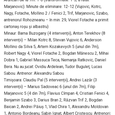
Marjanovic). Minute de eliminare: 12-12 (Vujovic, Kotrc,
Nagy, Fotache, Mollino 2 / Fenici 2, Trif, Marjanovic, Szabo,
antrenorul Rohozneanu – în min. 29, Viorel Fotache a primit
cartonaș roșu și albastru)
Minaur: Barna Buzogany (4 intervenții), Anton Terekhov (8
intervenții) – Milan Kotrc 8, Stevan Vujovic 6, Anderson
Mollino da Silva 5, Artem Kozakevych 5 (unul din 7m),
Robert Nagy 4, Viorel Fotache 2, Bogdan Mănescu 2, Mihai
Dobra 1, Gabriel Massuca Teca, Nemanja Ratkovic, Daniel
Bera. Nu au jucat: Ovidiu Ardelean, Tudor Buguleț, Lucas
Sabou. Antrenor: Alexandru Sabou
Timișoara: Claudiu Pal (5 intervenții), Andrei Lazăr (3
intervenții) – Marius Sadoveac 6 (unul din 7m), Filip
Marjanovic 5 (4 din 7m), Flavius Cîmpan 4, Cristian Fenici 4,
Benjamin Szabo 3, Darius Bran 2, Răzvan Trif 2, Bogdan
Baican 2, Andrei Păiuș 1, Vlad Chira 1, Alexandru Moldovan
1, Antonio Bordeanu, Sabin Ignat, Albert Cristescu. Antrenori: