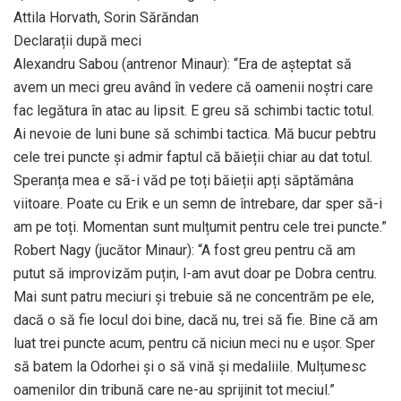
Attila Horvath, Sorin Sărăndan
Declarații după meci
Alexandru Sabou (antrenor Minaur): “Era de așteptat să
avem un meci greu având în vedere că oamenii noștri care
fac legătura în atac au lipsit. E greu să schimbi tactic totul.
Ai nevoie de luni bune să schimbi tactica. Mă bucur pebtru
cele trei puncte și admir faptul că băieții chiar au dat totul.
Speranța mea e să-i văd pe toți băieții apți săptămâna
viitoare. Poate cu Erik e un semn de întrebare, dar sper să-i
am pe toți. Momentan sunt mulțumit pentru cele trei puncte.”
Robert Nagy (jucător Minaur): “A fost greu pentru că am
putut să improvizăm puțin, l-am avut doar pe Dobra centru.
Mai sunt patru meciuri și trebuie să ne concentrăm pe ele,
dacă o să fie locul doi bine, dacă nu, trei să fie. Bine că am
luat trei puncte acum, pentru că niciun meci nu e ușor. Sper
să batem la Odorhei și o să vină și medaliile. Mulțumesc
oamenilor din tribună care ne-au sprijinit tot meciul.”