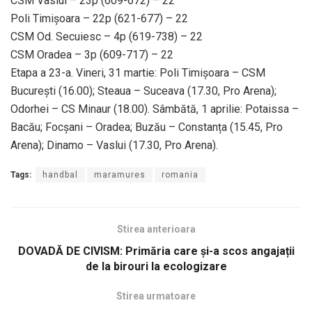
CSM Vaslui – 23p (609-672) – 22
Poli Timișoara – 22p (621-677) – 22
CSM Od. Secuiesc – 4p (619-738) – 22
CSM Oradea – 3p (609-717) – 22
Etapa a 23-a. Vineri, 31 martie: Poli Timișoara – CSM
București (16.00); Steaua – Suceava (17.30, Pro Arena);
Odorhei – CS Minaur (18.00). Sâmbătă, 1 aprilie: Potaissa –
Bacău; Focșani – Oradea; Buzău – Constanța (15.45, Pro
Arena); Dinamo – Vaslui (17.30, Pro Arena).
Tags:
handbal
maramures
romania
Stirea anterioara
DOVADĂ DE CIVISM: Primăria care și-a scos angajații
de la birouri la ecologizare
Stirea urmatoare