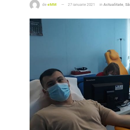
de
eMM
27 ianuarie 2021
in
Actualitate
,
Să