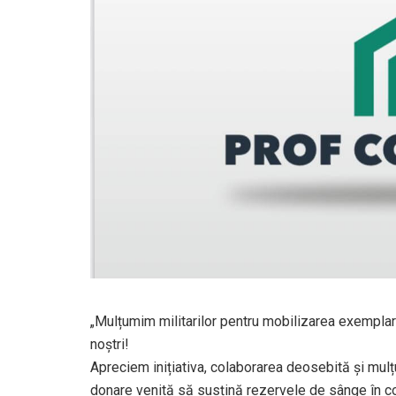
„Mulțumim militarilor pentru mobilizarea exempla
noștri!
Apreciem inițiativa, colaborarea deosebită și mulț
donare venită să susțină rezervele de sânge în co