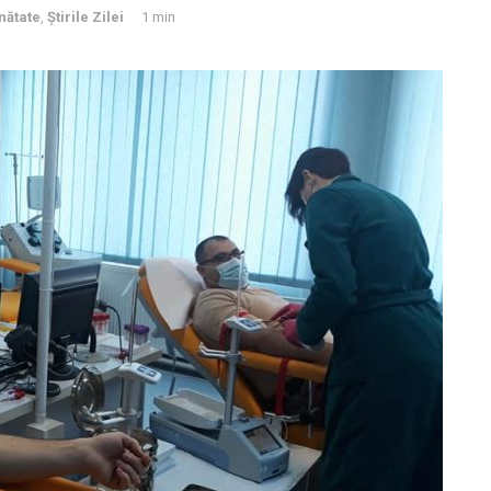
nătate
,
Știrile Zilei
1 min