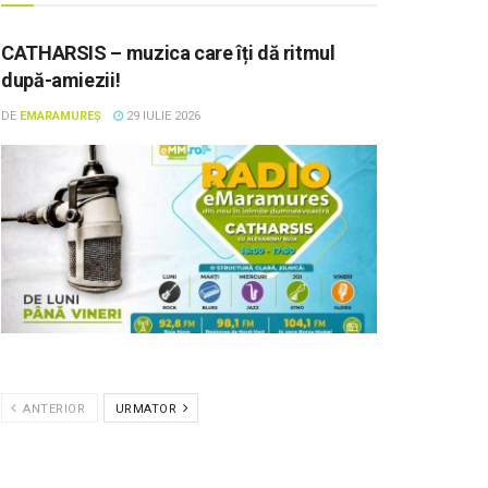
CATHARSIS – muzica care îți dă ritmul
după-amiezii!
DE
EMARAMUREȘ
29 IULIE 2026
ANTERIOR
URMATOR