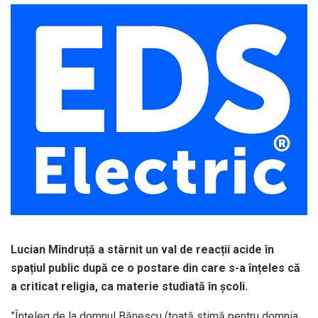
Lucian Mîndruță a stârnit un val de reacții acide în
spațiul public după ce o postare din care s-a înțeles că
a criticat religia, ca materie studiată în școli.
”Înțeleg de la domnul Bănescu (toată stimă pentru domnia