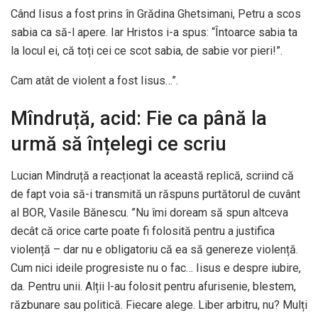
Când Iisus a fost prins în Grădina Ghetsimani, Petru a scos
sabia ca să-l apere. Iar Hristos i-a spus: “Întoarce sabia ta
la locul ei, că toți cei ce scot sabia, de sabie vor pieri!”.
Cam atât de violent a fost Iisus…”.
Mîndruță, acid: Fie ca până la
urmă să înțelegi ce scriu
Lucian Mîndruță a reacționat la această replică, scriind că
de fapt voia să-i transmită un răspuns purtătorul de cuvânt
al BOR, Vasile Bănescu. ”Nu îmi doream să spun altceva
decât că orice carte poate fi folosită pentru a justifica
violență – dar nu e obligatoriu că ea să genereze violență.
Cum nici ideile progresiste nu o fac… Iisus e despre iubire,
da. Pentru unii. Alții l-au folosit pentru afurisenie, blestem,
răzbunare sau politică. Fiecare alege. Liber arbitru, nu? Mulți