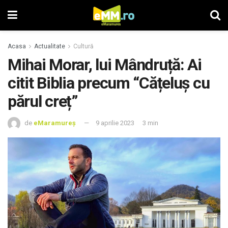
Acasa
Actualitate
Cultură
Mihai Morar, lui Mândruță: Ai
citit Biblia precum “Cățeluș cu
părul creț”
de
eMaramureș
9 aprilie 2023
3 min