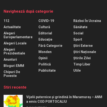
Navighează după categorie
112
COVID-19
Război În Ucraina
Actualitate
Cultură
Sănătate
Alegeri
Editorial
Social
Europarlamentare
Educaţie
Sport
Alegeri Locale
Fără Categorie
Știri Externe
Alegeri
Monden
Știri Naționale
Prezidentiale
Opinii
Știrile Zilei
Anunturi
Politică
Timp Liber
Bloguri EMM
Publicitate
Utile
Chipuri De
Poveste
Stiri recente
Vijelii puternice și grindină în Maramureș – ANM
a emis COD PORTOCALIU