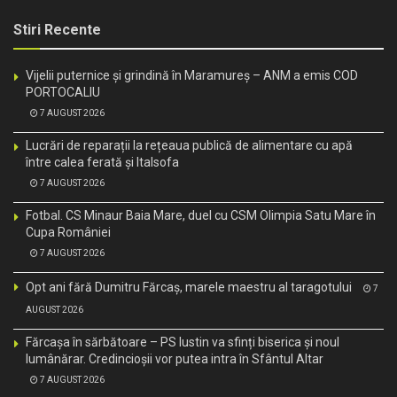
Stiri Recente
Vijelii puternice și grindină în Maramureș – ANM a emis COD
PORTOCALIU
7 AUGUST 2026
Lucrări de reparații la rețeaua publică de alimentare cu apă
între calea ferată și Italsofa
7 AUGUST 2026
Fotbal. CS Minaur Baia Mare, duel cu CSM Olimpia Satu Mare în
Cupa României
7 AUGUST 2026
Opt ani fără Dumitru Fărcaș, marele maestru al taragotului
7
AUGUST 2026
Fărcașa în sărbătoare – PS Iustin va sfinți biserica și noul
lumânărar. Credincioșii vor putea intra în Sfântul Altar
7 AUGUST 2026