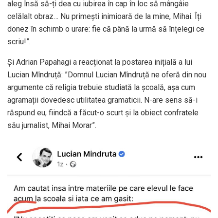
aleg însă să-ți dea cu iubirea în cap în loc să mângâie
celălalt obraz… Nu primești inimioară de la mine, Mihai. Îți
donez în schimb o urare: fie că până la urmă să înțelegi ce
scriu!”.
Și Adrian Papahagi a reacționat la postarea inițială a lui
Lucian Mîndruță: ”Domnul Lucian Mîndruță ne oferă din nou
argumente că religia trebuie studiată la școală, așa cum
agramații dovedesc utilitatea gramaticii. N-are sens să-i
răspund eu, fiindcă a făcut-o scurt și la obiect confratele
său jurnalist, Mihai Morar”.