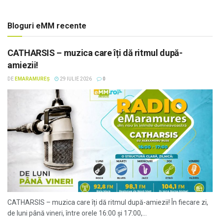
Bloguri eMM recente
CATHARSIS – muzica care îți dă ritmul după-
amiezii!
DE
EMARAMUREȘ
29 IULIE 2026
0
CATHARSIS – muzica care îți dă ritmul după-amiezii! În fiecare zi,
de luni până vineri, între orele 16:00 și 17:00,...