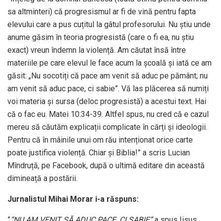
sa altminteri) că progresismul ar fi de vină pentru fapta
elevului care a pus cuțitul la gâtul profesorului. Nu știu unde
anume găsim în teoria progresistă (care o fi ea, nu știu
exact) vreun îndemn la violență. Am căutat însă între
materiile pe care elevul le face acum la școală și iată ce am
găsit: „Nu socotiți că pace am venit să aduc pe pământ; nu
am venit să aduc pace, ci sabie”. Vă las plăcerea să numiți
voi materia și sursa (deloc progresistă) a acestui text. Hai
că o fac eu. Matei 10:34-39. Altfel spus, nu cred că e cazul
mereu să căutăm explicații complicate în cărți și ideologii.
Pentru că în mâinile unui om rău intenționat orice carte
poate justifica violență. Chiar și Biblia!” a scris Lucian
Mîndruță, pe Facebook, după o ultimă editare din această
dimineață a postării.
Jurnalistul Mihai Morar i-a răspuns:
”
“NU AM VENIT SĂ ADUC PACE, CI SABIE”
a spus Iisus.