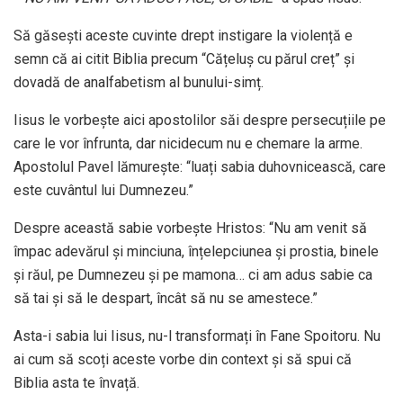
Să găsești aceste cuvinte drept instigare la violență e
semn că ai citit Biblia precum “Cățeluș cu părul creț” și
dovadă de analfabetism al bunului-simț.
Iisus le vorbește aici apostolilor săi despre persecuțiile pe
care le vor înfrunta, dar nicidecum nu e chemare la arme.
Apostolul Pavel lămurește: “luați sabia duhovnicească, care
este cuvântul lui Dumnezeu.”
Despre această sabie vorbește Hristos: “Nu am venit să
împac adevărul și minciuna, înțelepciunea și prostia, binele
și răul, pe Dumnezeu și pe mamona… ci am adus sabie ca
să tai și să le despart, încât să nu se amestece.”
Asta-i sabia lui Iisus, nu-l transformați în Fane Spoitoru. Nu
ai cum să scoți aceste vorbe din context și să spui că
Biblia asta te învață.