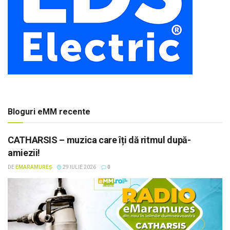
Bloguri eMM recente
CATHARSIS – muzica care îți dă ritmul după-
amiezii!
DE
EMARAMUREȘ
29 IULIE 2026
0