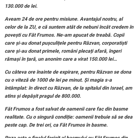
130.000 de lei.
Aveam 24 de ore pentru misiune. Avantajul nostru, al
celor de la ZU, e că suntem atât de nebuni încât credem în
povești cu Făt Frumos. Ne-am apucat de treabă. Copii
care și-au donat pușculițele pentru Răzvan, corporatiști
care și-au donat primele, români plecați afară, îngeri
rămași în țară, un anonim care a virat 150.000 lei…
Cu câteva ore înainte de expirare, pentru Răzvan se dona
cu o viteză de 1000 de lei pe minut. Și magia s-a
întâmplat: în direct cu Răzvan, de la spitalul din Israel, am
atins și depășit pragul de 800.000.
Făt Frumos a fost salvat de oamenii care fac din basme
realitate. Cu o singură condiție: oamenii trebuie să se dea
peste cap. De trei ori, ca Făt Frumos în basme.
Poza asta e finalul fericit al basmului cu Făt Frumos din