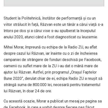
Student la Politehnică, înotător de performanță și cu un
viitor strălucit în față, Răzvan este un tânăr a cărui viață s-a
întors pe dos și a cărui vise s-au spulberat la începutul
anului 2020, atunci când a fost diagnosticat cu leucemie.
Mihai Morar, împreună cu echipa de la Radio ZU, au aflat
despre cazul lui Răzvan, iar înainte cu o zi de încheierea
campaniei de strângere de fonduri deschisă pe Facebook,
oamenii cu suflet mare de la ZU i-au dat o mână mare de
ajutor lui Răzvan. Astfel, prin programul „Orașul Faptelor
Bune 2020”, derulat chiar de ei, echipa Radio ZU a reușit să
strângă suma de 800.000 lei, necesară pentru tratamentul
lui Răzvan, în doar 24 de ore.
Cu această ocazie, Morar a publicat un mesaj pe pagina sa
de Facebook, în care a vorbit despre fiecare pas făcut