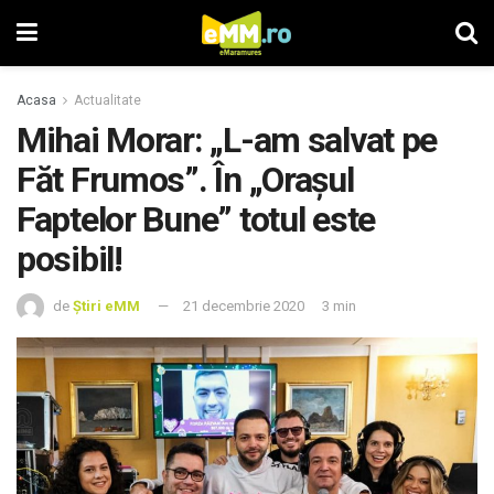
Acasa
Actualitate
Mihai Morar: „L-am salvat pe
Făt Frumos”. În „Orașul
Faptelor Bune” totul este
posibil!
de
Știri eMM
21 decembrie 2020
3 min