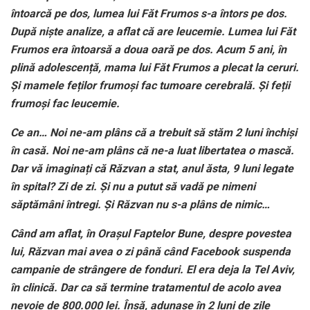
întoarcă pe dos, lumea lui Făt Frumos s-a întors pe dos.
După niște analize, a aflat că are leucemie. Lumea lui Făt
Frumos era întoarsă a doua oară pe dos. Acum 5 ani, în
plină adolescență, mama lui Făt Frumos a plecat la ceruri.
Și mamele feților frumoși fac tumoare cerebrală. Și feții
frumoși fac leucemie.
Ce an… Noi ne-am plâns că a trebuit să stăm 2 luni închiși
în casă. Noi ne-am plâns că ne-a luat libertatea o mască.
Dar vă imaginați că Răzvan a stat, anul ăsta, 9 luni legate
în spital? Zi de zi. Și nu a putut să vadă pe nimeni
săptămâni întregi. Și Răzvan nu s-a plâns de nimic…
Când am aflat, în Orașul Faptelor Bune, despre povestea
lui, Răzvan mai avea o zi până când Facebook suspenda
campanie de strângere de fonduri. El era deja la Tel Aviv,
în clinică. Dar ca să termine tratamentul de acolo avea
nevoie de 800.000 lei. Însă, adunase în 2 luni de zile