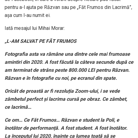
pentru a-l ajuta pe Răzvan sau pe „Făt Frumos din Lacrimă”,
așa cum l-au numit ei.
Iată mesajul lui Mihai Morar:
„L-AM SALVAT PE FĂT FRUMOS
Fotografia asta va rămâne una dintre cele mai frumoase
amintiri din 2020. A fost făcută la câteva secunde după ce
am terminat de strâns peste 800.000 LEI pentru Răzvan.
Răzvan e în fotografie cu noi, pe ecranul din spate.
Oricât de proastă ar fi rezoluția Zoom-ului, i se vede
zâmbetul perfect și lacrima cursă pe obraz. Ce zâmbet,
ce lacrimă…
Ce om… Ce Făt Frumos… Răzvan e student la Poli, e
înotător de performanță. A fost student. A fost înotător.
La începutul lui 2020, înainte ca lumea toată să se