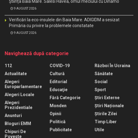
Știința Baia Mare. Salesi Havea, omul meciului cu Dinamo
9 AUGUST 2026
Verificări la eco-insulele din Baia Mare. ADIGIDM a sesizat
Primăria cu privire la problemele constatate
9 AUGUST 2026
Navighează după categorie
112
COVID-19
Război În Ucraina
Actualitate
Cultură
Sănătate
Alegeri
Editorial
Social
Europarlamentare
Educaţie
Sport
Alegeri Locale
Fără Categorie
Știri Externe
Alegeri
Monden
Știri Naționale
Prezidentiale
Opinii
Știrile Zilei
Anunturi
Politică
Timp Liber
Bloguri EMM
Publicitate
Utile
Chipuri De
Poveste