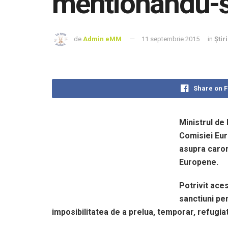
mentionandu-s
de
Admin eMM
11 septembrie 2015
in
Știr
Share on 
Ministrul de
Comisiei Eur
asupra caror
Europene.
Potrivit ace
sanctiuni pe
imposibilitatea de a prelua, temporar, refugiati