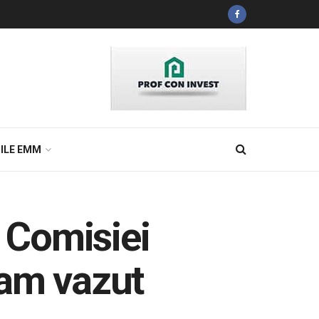
ILE EMM
 Comisiei
 am vazut