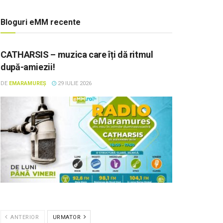
Bloguri eMM recente
CATHARSIS – muzica care îți dă ritmul
după-amiezii!
DE
EMARAMUREȘ
29 IULIE 2026
ANTERIOR
URMATOR