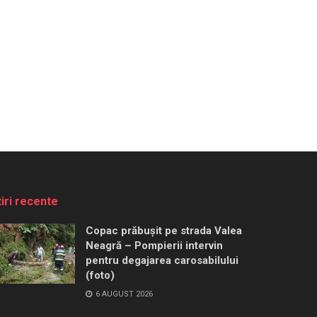
tiri recente
Copac prăbușit pe strada Valea
Neagră – Pompierii intervin
pentru degajarea carosabilului
(foto)
6 AUGUST 2026