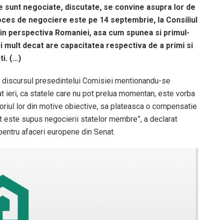
e sunt negociate, discutate, se convine asupra lor de
oces de negociere este pe 14 septembrie, la Consiliul
 din perspectiva Romaniei, asa cum spunea si primul-
i mult decat are capacitatea respectiva de a primi si
i. (…)
n discursul presedintelui Comisiei mentionandu-se
tat ieri, ca statele care nu pot prelua momentan, este vorba
itoriul lor din motive obiective, sa plateasca o compensatie
t este supus negocierii statelor membre”, a declarat
 pentru afaceri europene din Senat.