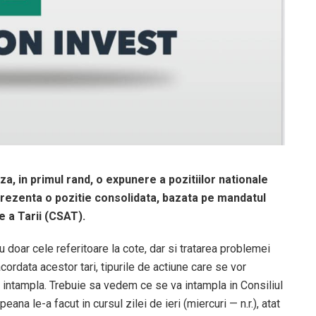
iza, in primul rand, o expunere a pozitiilor nationale
prezenta o pozitie consolidata, bazata pe mandatul
 a Tarii (CSAT).
nu doar cele referitoare la cote, dar si tratarea problemei
 acordata acestor tari, tipurile de actiune care se vor
intampla. Trebuie sa vedem ce se va intampla in Consiliul
na le-a facut in cursul zilei de ieri (miercuri — n.r.), atat