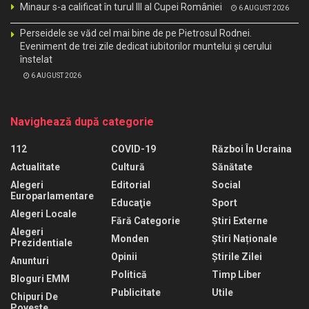
Minaur s-a calificat în turul III al Cupei României
6 AUGUST 2026
Perseidele se văd cel mai bine de pe Pietrosul Rodnei.
Eveniment de trei zile dedicat iubitorilor muntelui și cerului
înstelat
6 AUGUST 2026
Navighează după categorie
112
COVID-19
Război În Ucraina
Actualitate
Cultură
Sănătate
Alegeri
Editorial
Social
Europarlamentare
Educaţie
Sport
Alegeri Locale
Fără Categorie
Știri Externe
Alegeri
Monden
Știri Naționale
Prezidentiale
Opinii
Știrile Zilei
Anunturi
Politică
Timp Liber
Bloguri EMM
Publicitate
Utile
Chipuri De
Poveste