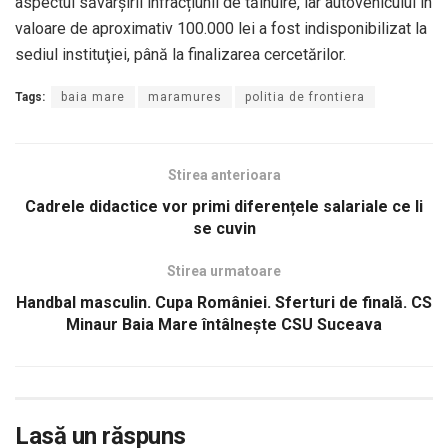
aspectul săvârșirii infracțiunii de tăinuire, iar autovehiculul în
valoare de aproximativ 100.000 lei a fost indisponibilizat la
sediul instituţiei, până la finalizarea cercetărilor.
Tags:
baia mare
maramures
politia de frontiera
Stirea anterioara
Cadrele didactice vor primi diferențele salariale ce li
se cuvin
Stirea urmatoare
Handbal masculin. Cupa României. Sferturi de finală. CS
Minaur Baia Mare întâlneşte CSU Suceava
Lasă un răspuns