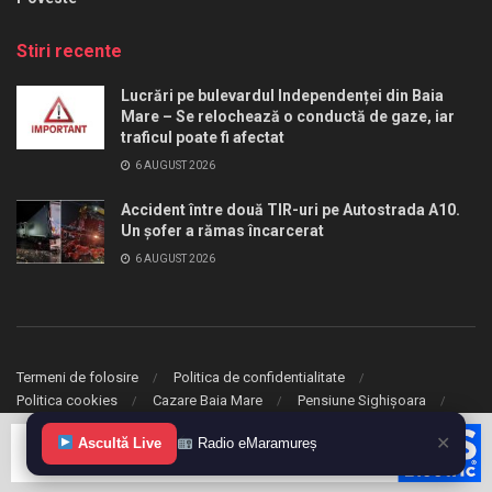
Stiri recente
Lucrări pe bulevardul Independenței din Baia
Mare – Se relochează o conductă de gaze, iar
traficul poate fi afectat
6 AUGUST 2026
Accident între două TIR-uri pe Autostrada A10.
Un șofer a rămas încarcerat
6 AUGUST 2026
Termeni de folosire
Politica de confidentialitate
Politica cookies
Cazare Baia Mare
Pensiune Sighișoara
✕
© 2020 eMaramures. Toate drepturile rezervate.
Ascultă Live
Radio eMaramureș