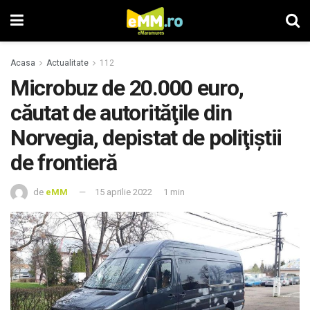
Acasa
Actualitate
112
Microbuz de 20.000 euro,
căutat de autorităţile din
Norvegia, depistat de poliţiştii
de frontieră
de
eMM
15 aprilie 2022
1 min