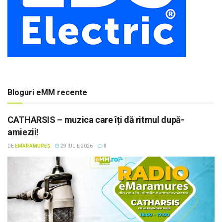
Bloguri eMM recente
CATHARSIS – muzica care îți dă ritmul după-
amiezii!
DE
EMARAMUREȘ
29 IULIE 2026
0