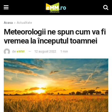
Acasa
Actualitate
Meteorologii ne spun cum va fi
vremea la începutul toamnei
de
eMM
12 august 2022
1 min