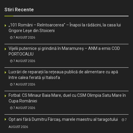
Stiri Recente
„101 Români – Reîntoarcerea” – Înapoi la rădăcini, la casa lui
Grigore Leșe din Stoiceni
7 AUGUST 2026
Vijelii puternice și grindină în Maramureș – ANM a emis COD
PORTOCALIU
7 AUGUST 2026
Lucrări de reparații la rețeaua publică de alimentare cu apă
între calea ferată și Italsofa
7 AUGUST 2026
Fotbal. CS Minaur Baia Mare, duel cu CSM Olimpia Satu Mare în
Cupa României
7 AUGUST 2026
Opt ani fără Dumitru Fărcaș, marele maestru al taragotului
7
AUGUST 2026