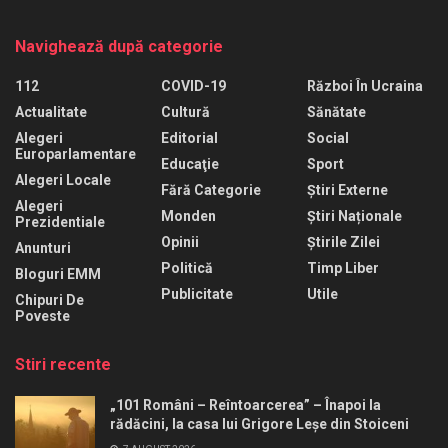
Navighează după categorie
112
COVID-19
Război În Ucraina
Actualitate
Cultură
Sănătate
Alegeri
Editorial
Social
Europarlamentare
Educaţie
Sport
Alegeri Locale
Fără Categorie
Știri Externe
Alegeri
Monden
Știri Naționale
Prezidentiale
Opinii
Știrile Zilei
Anunturi
Politică
Timp Liber
Bloguri EMM
Publicitate
Utile
Chipuri De
Poveste
Stiri recente
„101 Români – Reîntoarcerea” – Înapoi la
rădăcini, la casa lui Grigore Leșe din Stoiceni