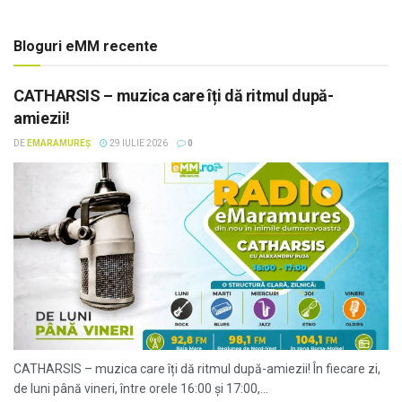
Bloguri eMM recente
CATHARSIS – muzica care îți dă ritmul după-
amiezii!
DE
EMARAMUREȘ
29 IULIE 2026
0
CATHARSIS – muzica care îți dă ritmul după-amiezii! În fiecare zi,
de luni până vineri, între orele 16:00 și 17:00,...