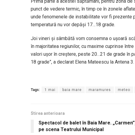
Prima parte a acestei săptămâni, pentru zona de su
punct de vedere termic, în timp ce în zonele aflat
unde fenomenele de instabilitate vor fi prezente p
temperatură nu vor depăși 17…18 grade.
Joi vineri și sâmbătă vom consemna o ușoară scăde
în majoritatea regiunilor, cu maxime cuprinse în
valori ușor în creștere, peste 20…21 de grade în par
18 grade”, a declarat Elena Mateescu la Antena 3.
Tags:
1 mai
baia mare
maramures
meteo
Stirea anterioara
Spectacol de balet în Baia Mare. „Carmen”
pe scena Teatrului Municipal