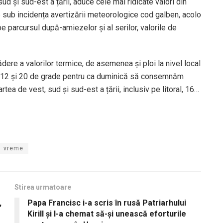
d și sud-est a țării, aduce cele mai ridicate valori din
e sub incidența avertizării meteorologice cod galben, acolo
e parcursul după-amiezelor și al serilor, valorile de
re a valorilor termice, de asemenea și ploi la nivel local
tre 12 și 20 de grade pentru ca duminică să consemnăm
tea de vest, sud și sud-est a țării, inclusiv pe litoral, 16…
vreme
Stirea urmatoare
,
Papa Francisc i-a scris în rusă Patriarhului
Kirill şi l-a chemat să-şi unească eforturile