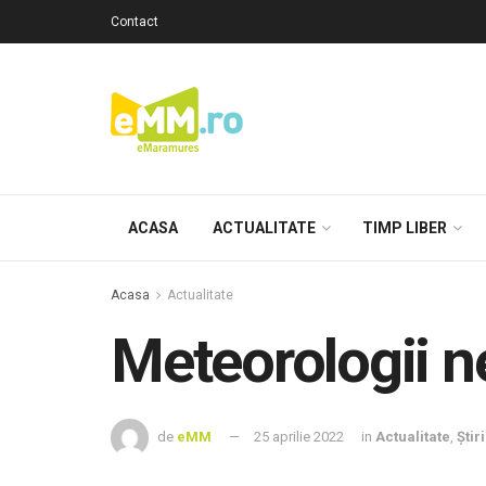
Contact
ACASA
ACTUALITATE
TIMP LIBER
Acasa
Actualitate
Meteorologii n
de
eMM
25 aprilie 2022
in
Actualitate
,
Știr