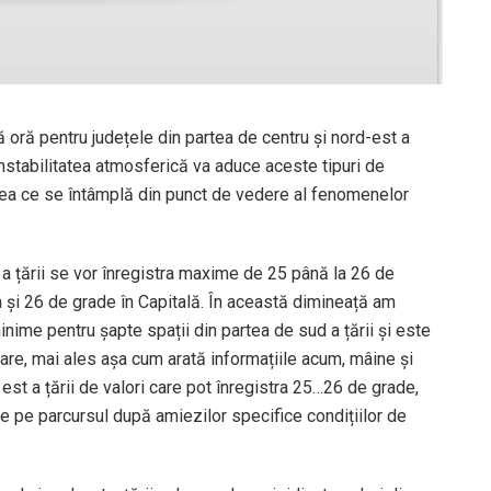
ă oră pentru județele din partea de centru și nord-est a
nstabilitatea atmosferică va aduce aceste tipuri de
ceea ce se întâmplă din punct de vedere al fenomenelor
t a țării se vor înregistra maxime de 25 până la 26 de
 și 26 de grade în Capitală. În această dimineață am
minime pentru șapte spații din partea de sud a țării și este
nuare, mai ales așa cum arată informațiile acum, mâine și
est a țării de valori care pot înregistra 25…26 de grade,
e pe parcursul după amiezilor specifice condițiilor de