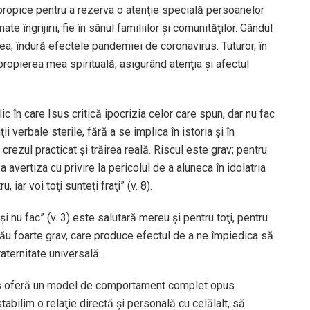
ropice pentru a rezerva o atenţie specială persoanelor
ate îngrijirii, fie în sânul familiilor şi comunităţilor. Gândul
ea, îndură efectele pandemiei de coronavirus. Tuturor, în
propierea mea spirituală, asigurând atenţia şi afectul
c în care Isus critică ipocrizia celor care spun, dar nu fac
i verbale sterile, fără a se implica în istoria şi în
 crezul practicat şi trăirea reală. Riscul este grav; pentru
avertiza cu privire la pericolul de a aluneca în idolatria
 iar voi toţi sunteţi fraţi” (v. 8).
i nu fac” (v. 3) este salutară mereu şi pentru toţi, pentru
 rău foarte grav, care produce efectul de a ne împiedica să
raternitate universală.
 Isus oferă un model de comportament complet opus
abilim o relaţie directă şi personală cu celălalt, să