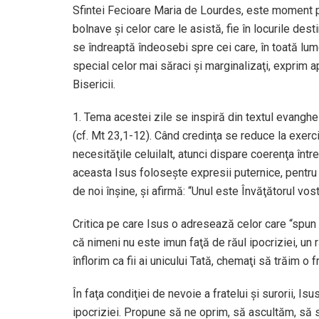
Sfintei Fecioare Maria de Lourdes, este moment p
bolnave şi celor care le asistă, fie în locurile destin
se îndreaptă îndeosebi spre cei care, în toată lum
special celor mai săraci şi marginalizaţi, exprim a
Bisericii.
1. Tema acestei zile se inspiră din textul evangheli
(cf. Mt 23,1-12). Când credinţa se reduce la exerciţi
necesităţile celuilalt, atunci dispare coerenţa între
aceasta Isus foloseşte expresii puternice, pentru a 
de noi înşine, şi afirmă: “Unul este Învăţătorul vostru,
Critica pe care Isus o adresează celor care “spun ş
că nimeni nu este imun faţă de răul ipocriziei, un
înflorim ca fii ai unicului Tată, chemaţi să trăim o f
În faţa condiţiei de nevoie a fratelui şi surorii,
ipocriziei. Propune să ne oprim, să ascultăm, să st