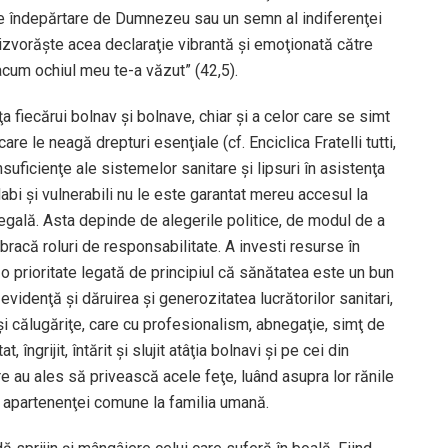
e îndepărtare de Dumnezeu sau un semn al indiferenţei
ob izvorăşte acea declaraţie vibrantă şi emoţionată către
acum ochiul meu te-a văzut” (42,5).
ţa fiecărui bolnav şi bolnave, chiar şi a celor care se simt
are le neagă drepturi esenţiale (cf. Enciclica Fratelli tutti,
uficienţe ale sistemelor sanitare şi lipsuri în asistenţa
abi şi vulnerabili nu le este garantat mereu accesul la
ă egală. Asta depinde de alegerile politice, de modul de a
bracă roluri de responsabilitate. A investi resurse în
 o prioritate legată de principiul că sănătatea este un bun
videnţă şi dăruirea şi generozitatea lucrătorilor sanitari,
 şi călugăriţe, care cu profesionalism, abnegaţie, simţ de
 îngrijit, întărit şi slujit atâţia bolnavi şi pe cei din
are au ales să privească acele feţe, luând asupra lor rănile
a apartenenţei comune la familia umană.