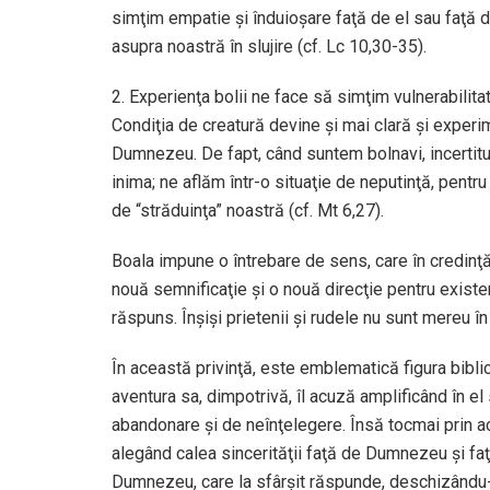
simţim empatie şi înduioşare faţă de el sau faţă d
asupra noastră în slujire (cf. Lc 10,30-35).
2. Experienţa bolii ne face să simţim vulnerabilitat
Condiţia de creatură devine şi mai clară şi expe
Dumnezeu. De fapt, când suntem bolnavi, incertit
inima; ne aflăm într-o situaţie de neputinţă, pent
de “străduinţa” noastră (cf. Mt 6,27).
Boala impune o întrebare de sens, care în credinţ
nouă semnificaţie şi o nouă direcţie pentru exist
răspuns. Înşişi prietenii şi rudele nu sunt mereu 
În această privinţă, este emblematică figura biblic
aventura sa, dimpotrivă, îl acuză amplificând în el
abandonare şi de neînţelegere. Însă tocmai prin ac
alegând calea sincerităţii faţă de Dumnezeu şi faţă
Dumnezeu, care la sfârşit răspunde, deschizându-i