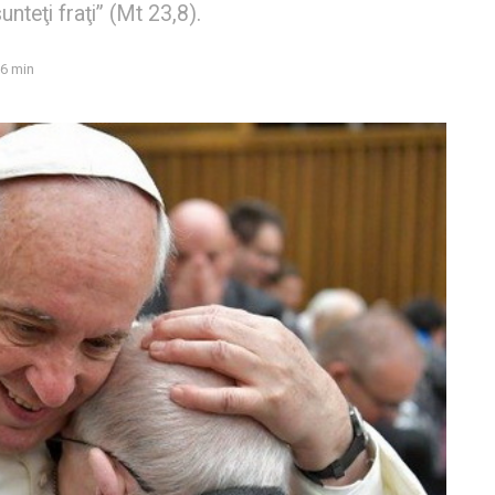
unteţi fraţi” (Mt 23,8).
6 min