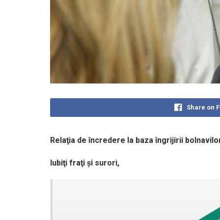
Share on 
Relaţia de încredere la baza îngrijirii bolnavilo
Iubiţi fraţi şi surori,