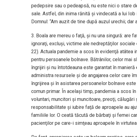
pedepsire sau o pedeapsă, nu este nici o stare d
sale. Astfel, din inima rănită şi vindecată a lui I
Domnul: “Am auzit de tine după auzul urechii; dar 
3. Boala are mereu o faţă, şi nu una singură: are fa
ignoraţi, excluşi, victime ale nedreptăţilor sociale c
22). Actuala pandemie a scos în evidenţă atâtea ins
pentru persoanele bolnave. Bătrânilor, celor mai sl
îngrijiri şi nu întotdeauna este garantat în manier
administra resursele şi de angajarea celor care îm
îngrijirea şi în asistarea persoanelor bolnave este
comun primar. În acelaşi timp, pandemia a scos în e
voluntari, muncitori şi muncitoare, preoţi, călugări
responsabilitate şi iubire faţă de aproapele au ajutat,
familiile lor. O ceată tăcută de bărbaţi şi femei c
pacienţilor pe care-i simţeau aproapele în virtute