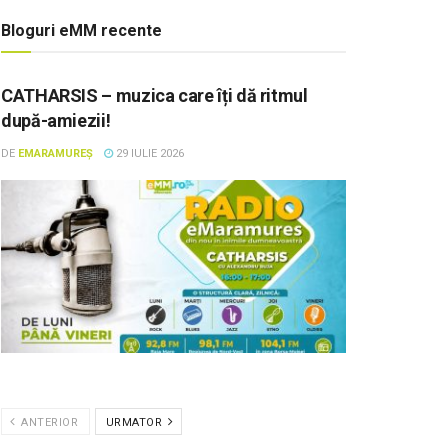
Bloguri eMM recente
CATHARSIS – muzica care îți dă ritmul
după-amiezii!
DE
EMARAMUREȘ
29 IULIE 2026
ANTERIOR
URMATOR