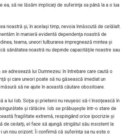
e ea, să ne lăsăm implicaţi de suferinţa sa până la a o lua
ea noastră şi, în acelaşi timp, nevoia înnăscută de celălalt.
rimentăm în manieră evidentă dependenţa noastră de
udinea, teama, uneori tulburarea impregnează mintea şi
ru că sănătatea noastră nu depinde capacităţile noastre sau
ă se adresează lui Dumnezeu: în întrebare care caută o
enţă şi care uneori poate să nu găsească imediat un
în măsură să ne ajute în această căutare obositoare.
ă a lui Iob. Soţia şi prietenii nu reuşesc să-l însoţească în
 singurătate şi rătăcire. Iob se prăbuşeşte într-o stare de
eastă fragilitate extremă, respingând orice ipocrizie şi
 de ceilalţi, el face să ajungă strigătul său insistent la
 un nou orizont. Îi confirmă că suferinţa sa nu este o