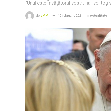
“Unul este Învăţătorul vostru, iar voi toţi s
de
eMM
10 februarie 2021
in
Actualitate