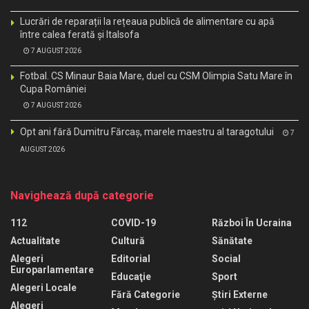
Lucrări de reparații la rețeaua publică de alimentare cu apă
între calea ferată și Italsofa
7 AUGUST 2026
Fotbal. CS Minaur Baia Mare, duel cu CSM Olimpia Satu Mare în
Cupa României
7 AUGUST 2026
Opt ani fără Dumitru Fărcaș, marele maestru al taragotului
7
AUGUST 2026
Navighează după categorie
112
COVID-19
Război În Ucraina
Actualitate
Cultură
Sănătate
Alegeri
Editorial
Social
Europarlamentare
Educaţie
Sport
Alegeri Locale
Fără Categorie
Știri Externe
Alegeri