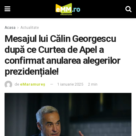
Acasa
Actualitate
Mesajul lui Călin Georgescu
după ce Curtea de Apel a
confirmat anularea alegerilor
prezidențiale!
de
eMaramureș
1 ianuarie 2025
2 min