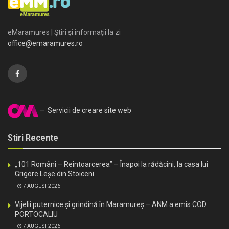
eMaramures | Știri și informații la zi
office@emaramures.ro
– Servicii de creare site web
Stiri Recente
„101 Români – Reîntoarcerea” – Înapoi la rădăcini, la casa lui
Grigore Leșe din Stoiceni
7 AUGUST 2026
Vijelii puternice și grindină în Maramureș – ANM a emis COD
PORTOCALIU
7 AUGUST 2026