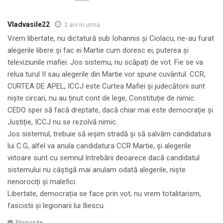
Vladvasile22
2 ani in urma
Vrem libertate, nu dictatură sub Iohannis și Ciolacu, ne-au furat
alegerile libere și fac ei Martie cum doresc ei, puterea și
televiziunile mafiei. Jos sistemu, nu scăpați de vot. Fie se va
relua turul II sau alegerile din Martie vor spune cuvântul. CCR,
CURTEA DE APEL, ICCJ este Curtea Mafiei și judecătorii sunt
niște circari, nu au ținut cont de lege, Constituție de nimic.
CEDO sper să facă dreptate, dacă chiar mai este democrație și
Justiție, ICCJ nu se rezolvă nimic.
Jos sistemul, trebuie să ieșim stradă și să salvăm candidatura
lui C.G, alfel va anula candidatura CCR Martie, și alegerile
viitoare sunt cu semnul întrebării deoarece dacă candidatul
sistemului nu câștigă mai anulam odată alegerile, niște
nenorociți și malefici.
Libertate, democrația se face prin vot, nu vrem totalitarism,
fascistii și legionarii lui Iliescu.
Răspunde