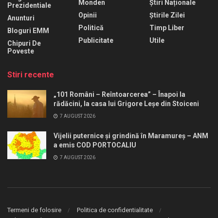
Monden
Știri Naționale
Prezidentiale
Opinii
Știrile Zilei
Anunturi
Politică
Timp Liber
Bloguri EMM
Publicitate
Utile
Chipuri De
Poveste
Stiri recente
„101 Români – Reîntoarcerea” – Înapoi la
rădăcini, la casa lui Grigore Leșe din Stoiceni
7 AUGUST 2026
Vijelii puternice și grindină în Maramureș – ANM
a emis COD PORTOCALIU
7 AUGUST 2026
Termeni de folosire
Politica de confidentialitate