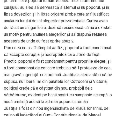
pe care îl are poporul român. Au ales frica în detrimentul
curajului, au ales să servească sistemul și nu poporul, și în
lipsa dovezilor, și în lipsa oricărei probe care ar fi justificat
anularea turului doi al alegerilor prezidențiale, Curtea avea
de făcut un singur lucru, doar să recunoască că nu a existat
un motiv pentru anularea alegerilor și să dispună reluarea
acestora de unde au fost oprite abuziv.
Prin ceea ce s-a întâmplat astăzi, poporul a fost condamnat
să accepte corupția și nedreptatea ca o stare de fapt.
Practic, poporul a fost condamnat pentru propriile alegeri și
a fost abandonat de cei care trebuiau să-l protejeze de cea
mai gravă ingerință: cea politică. Justiția a ales astăzi să fie
supusă, nu liberă. Iar din palatele lor, Cotroceni și Victoria,
politicul crede că a câștigat din nou, probabil deja
sărbătoresc, evident pe banii noștri, cu șampanie scumpă, o
nouă umilință adusă la adresa poporului român.
Justiția a fost din nou îngenunchiată de Klaus Iohannis, de
cei nouă judecători ai Curții Constituționale, de Marcel