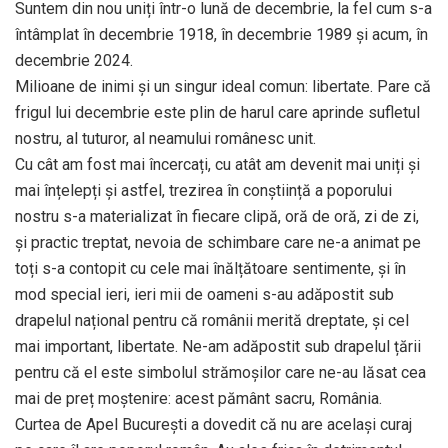
Suntem din nou uniți într-o lună de decembrie, la fel cum s-a
întâmplat în decembrie 1918, în decembrie 1989 și acum, în
decembrie 2024.
Milioane de inimi și un singur ideal comun: libertate. Pare că
frigul lui decembrie este plin de harul care aprinde sufletul
nostru, al tuturor, al neamului românesc unit.
Cu cât am fost mai încercați, cu atât am devenit mai uniți și
mai înțelepți și astfel, trezirea în conștiință a poporului
nostru s-a materializat în fiecare clipă, oră de oră, zi de zi,
și practic treptat, nevoia de schimbare care ne-a animat pe
toți s-a contopit cu cele mai înălțătoare sentimente, și în
mod special ieri, ieri mii de oameni s-au adăpostit sub
drapelul național pentru că românii merită dreptate, și cel
mai important, libertate. Ne-am adăpostit sub drapelul țării
pentru că el este simbolul strămoșilor care ne-au lăsat cea
mai de preț moștenire: acest pământ sacru, România.
Curtea de Apel București a dovedit că nu are același curaj