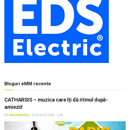
Bloguri eMM recente
CATHARSIS – muzica care îți dă ritmul după-
amiezii!
DE
EMARAMUREȘ
29 IULIE 2026
0