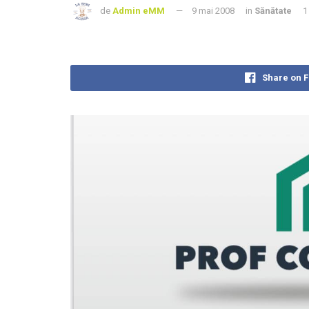
de
Admin eMM
9 mai 2008
in
Sănătate
1
Share on 