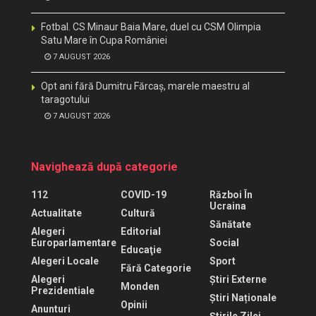
Fotbal. CS Minaur Baia Mare, duel cu CSM Olimpia
Satu Mare în Cupa României
7 AUGUST 2026
Opt ani fără Dumitru Fărcaș, marele maestru al
taragotului
7 AUGUST 2026
Navighează după categorie
112
COVID-19
Război În
Ucraina
Actualitate
Cultură
Sănătate
Alegeri
Editorial
Europarlamentare
Social
Educaţie
Alegeri Locale
Sport
Fără Categorie
Alegeri
Știri Externe
Monden
Prezidentiale
Știri Naționale
Opinii
Anunturi
Știrile Zilei