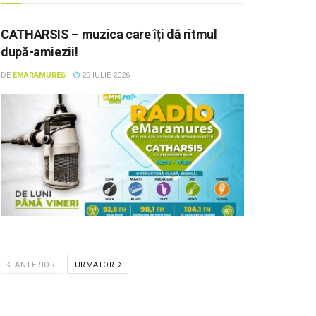
CATHARSIS – muzica care îți dă ritmul
după-amiezii!
DE
EMARAMUREȘ
29 IULIE 2026
ANTERIOR
URMATOR