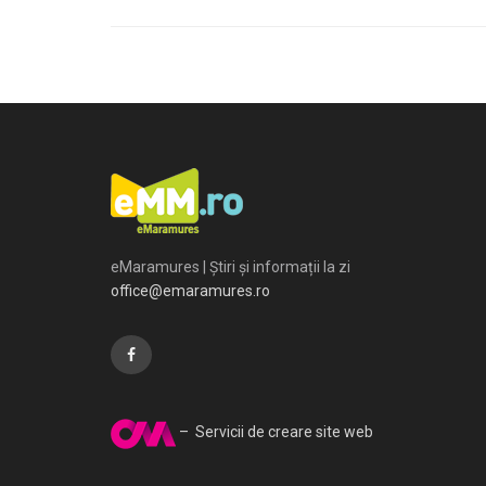
eMaramures | Știri și informații la zi
office@emaramures.ro
– Servicii de creare site web