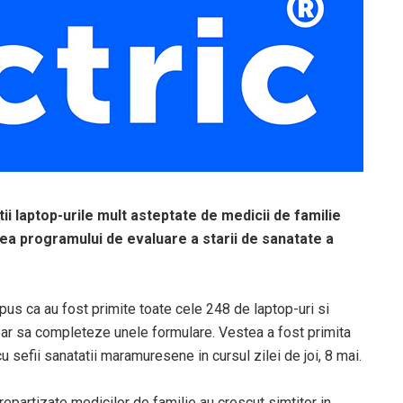
ii laptop-urile mult asteptate de medicii de familie
rea programului de evaluare a starii de sanatate a
pus ca au fost primite toate cele 248 de laptop-uri si
oar sa completeze unele formulare. Vestea a fost primita
cu sefii sanatatii maramuresene in cursul zilei de joi, 8 mai.
partizate medicilor de familie au crescut simtitor in