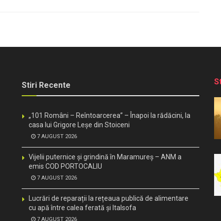
S
Stiri Recente
„101 Români – Reîntoarcerea” – Înapoi la rădăcini, la
casa lui Grigore Leșe din Stoiceni
7 AUGUST 2026
Vijelii puternice și grindină în Maramureș – ANM a
emis COD PORTOCALIU
7 AUGUST 2026
Lucrări de reparații la rețeaua publică de alimentare
cu apă între calea ferată și Italsofa
7 AUGUST 2026