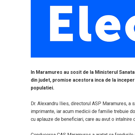
In Maramures au sosit de la Ministerul Sanatat
din judet, promise acestora inca de la incepe
populatiei.
Dr. Alexandru Ilies, directorul ASP Maramures, a s
imprimante, iar acum medicii de familie trebuie d
cu aplauze de beneficiari, care au avut o intalnire 
Conducerea CAS Maramures a aratat ca fondurile re