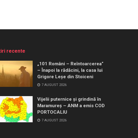
tiri recente
„101 Români – Reîntoarcerea”
– Înapoi la rădăcini, la casa lui
Grigore Leșe din Stoiceni
7 AUGUST 2026
Vijelii puternice și grindină în
Maramureș – ANM a emis COD
PORTOCALIU
7 AUGUST 2026