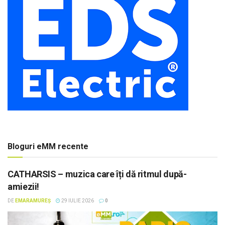
Bloguri eMM recente
CATHARSIS – muzica care îți dă ritmul după-
amiezii!
DE
EMARAMUREȘ
29 IULIE 2026
0