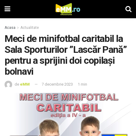
Acasa
Actualitate
Meci de minifotbal caritabil la
Sala Sporturilor ”Lascăr Pană”
pentru a sprijini doi copilaşi
bolnavi
de
eMM
7 decembrie 2023
1 min