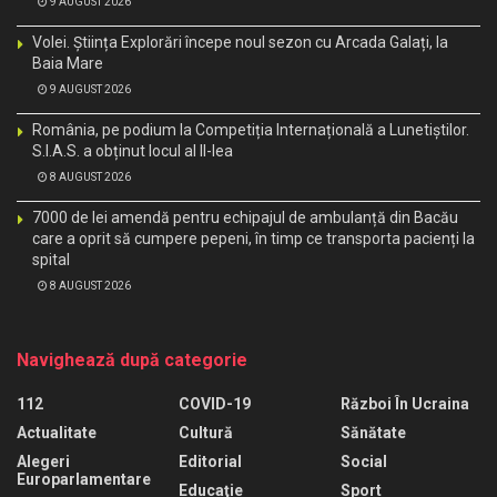
9 AUGUST 2026
Volei. Știința Explorări începe noul sezon cu Arcada Galați, la
Baia Mare
9 AUGUST 2026
România, pe podium la Competiția Internațională a Lunetiștilor.
S.I.A.S. a obținut locul al II-lea
8 AUGUST 2026
7000 de lei amendă pentru echipajul de ambulanță din Bacău
care a oprit să cumpere pepeni, în timp ce transporta pacienți la
spital
8 AUGUST 2026
Navighează după categorie
112
COVID-19
Război În Ucraina
Actualitate
Cultură
Sănătate
Alegeri
Editorial
Social
Europarlamentare
Educaţie
Sport