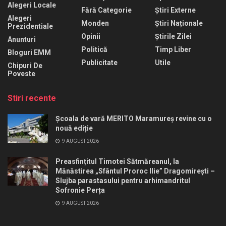
Alegeri Locale
Fără Categorie
Știri Externe
Alegeri
Monden
Știri Naționale
Prezidentiale
Opinii
Știrile Zilei
Anunturi
Politică
Timp Liber
Bloguri EMM
Publicitate
Utile
Chipuri De
Poveste
Stiri recente
Școala de vară MERITO Maramureș revine cu o
nouă ediție
9 AUGUST 2026
Preasfințitul Timotei Sătmăreanul, la
Mănăstirea „Sfântul Proroc Ilie” Dragomirești –
Slujba parastasului pentru arhimandritul
Sofronie Perța
9 AUGUST 2026