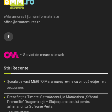
eMaramures | Știri și informații la zi
office@emaramures.ro
– Servicii de creare site web
Stiri Recente
Școala de vară MERITO Maramureș revine cu o nouă ediție
9
AUGUST 2026
Preasfințitul Timotei Sătmăreanul, la Mănăstirea „Sfântul
Proroc Ilie” Dragomirești – Slujba parastasului pentru
arhimandritul Sofronie Perța