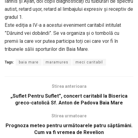
Iannis și Ayan, doi copii diagnosticați cu tulburări de spectru
autist, retard ușor, retard al limbajului expresiv și receptiv de
gradul 1.
Este ediția a IV-a a acestui eveniment caritabil intitulat
”Dăruind vei dobândi”. Se va organiza și o tombolă cu
premii la care vor putea participa toți cei care vor fi în
tribunele sălii sporturilor din Baia Mare.
Tags:
baia mare
maramures
meci caritabil
Stirea anterioara
„Suflet Pentru Suflet”, concert caritabil la Biserica
greco-catolică Sf. Anton de Padova Baia Mare
Stirea urmatoare
Prognoza meteo pentru următoarele patru săptămâni.
Cum va fi vremea de Revelion