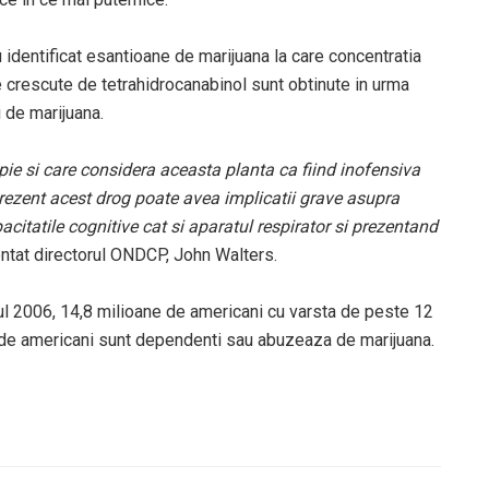
 identificat esantioane de marijuana la care concentratia
e crescute de tetrahidrocanabinol sunt obtinute in urma
i de marijuana.
pie si care considera aceasta planta ca fiind inofensiva
prezent acest drog poate avea implicatii grave asupra
pacitatile cognitive cat si aparatul respirator si prezentand
ntat directorul ONDCP, John Walters.
nul 2006, 14,8 milioane de americani cu varsta de peste 12
e de americani sunt dependenti sau abuzeaza de marijuana.