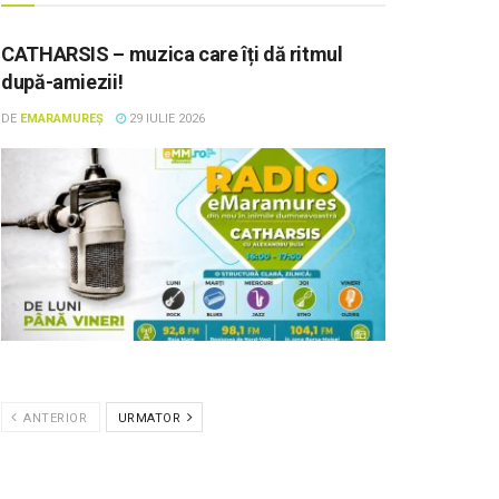
CATHARSIS – muzica care îți dă ritmul
după-amiezii!
DE
EMARAMUREȘ
29 IULIE 2026
ANTERIOR
URMATOR