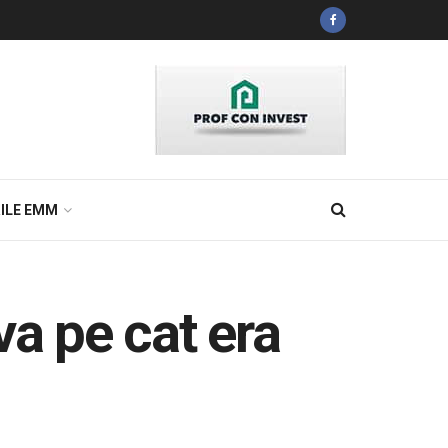
ILE EMM
va pe cat era