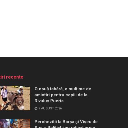
tiri recente
O nouă tabără, o mulțime de
amintiri pentru copiii de la
Rivulus Pueris
7 AUGUST 2026
Percheziții la Borșa și Vișeu de
Sus – Polițiștii au ridicat arme,