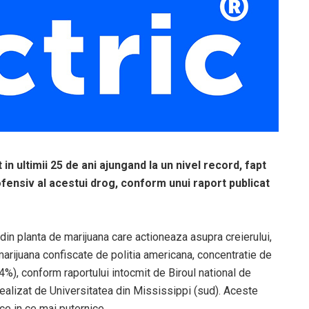
in ultimii 25 de ani ajungand la un nivel record, fapt
ofensiv al acestui drog, conform unui raport publicat
 din planta de marijuana care actioneaza asupra creierului,
arijuana confiscate de politia americana, concentratie de
4%), conform raportului intocmit de Biroul national de
realizat de Universitatea din Mississippi (sud). Aceste
 ce in ce mai puternice.