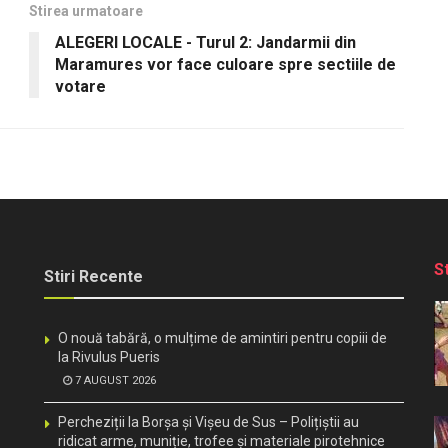
Stirea urmatoare
ALEGERI LOCALE - Turul 2: Jandarmii din
Maramures vor face culoare spre sectiile de
votare
S
Stiri Recente
O nouă tabără, o mulțime de amintiri pentru copiii de
la Rivulus Pueris
7 AUGUST 2026
Percheziții la Borșa și Vișeu de Sus – Polițiștii au
ridicat arme, muniție, trofee și materiale pirotehnice