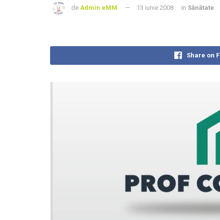
de
Admin eMM
13 iunie 2008
in
Sănătate
Share on 