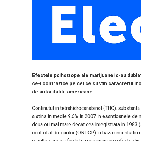
Efectele psihotrope ale marijuanei s-au dublat 
ce-i contrazice pe cei ce sustin caracterul in
de autoritatile americane.
Continutul in tetrahidrocanabinol (THC), substanta
a atins in medie 9,6% in 2007 in esantioanele de m
doua ori mai mare decat cea inregistrata in 1983 (
control al drogurilor (ONDCP) in baza unui studiu 
rezultate indica faptul ca marijuana are efecte din