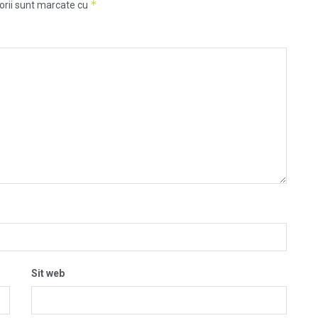
*
orii sunt marcate cu
Sit web