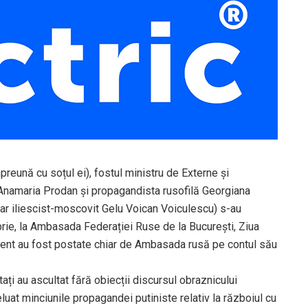
eună cu soțul ei), fostul ministru de Externe și
Anamaria Prodan și propagandista rusofilă Georgiana
nar iliescist-moscovit Gelu Voican Voiculescu) s-au
mbrie, la Ambasada Federației Ruse de la București, Ziua
niment au fost postate chiar de Ambasada rusă pe contul său
ați au ascultat fără obiecții discursul obraznicului
luat minciunile propagandei putiniste relativ la războiul cu