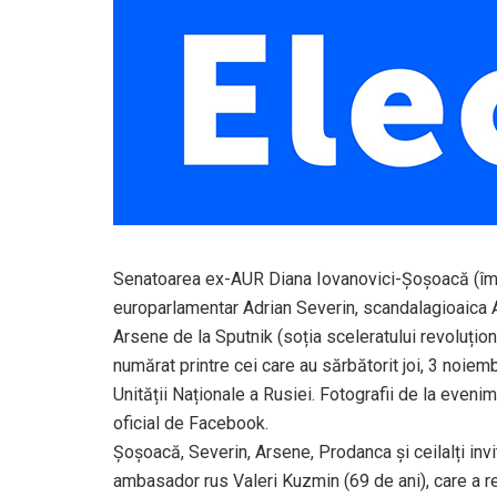
Senatoarea ex-AUR Diana Iovanovici-Șoșoacă (împr
europarlamentar Adrian Severin, scandalagioaica 
Arsene de la Sputnik (soția sceleratului revoluțio
numărat printre cei care au sărbătorit joi, 3 noie
Unității Naționale a Rusiei. Fotografii de la eve
oficial de Facebook.
Șoșoacă, Severin, Arsene, Prodanca și ceilalți invit
ambasador rus Valeri Kuzmin (69 de ani), care a re