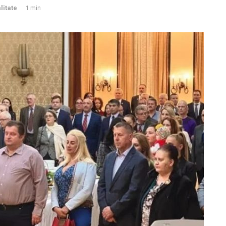
litate
1 min