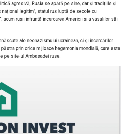
tică agresivă, Rusia se apără pe sine, dar și tradițiile și
 național legitim”, statul rus luptă de secole cu
, acum rușii înfruntă încercarea Americii și a vasalilor săi
enăscute ale neonazismului ucrainean, ci și încercărilor
și păstra prin orice mijloace hegemonia mondială, care este
nile pe site-ul Ambasadei ruse.