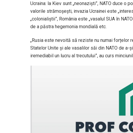
Ucraina: la Kiev sunt „neonaziști”, NATO duce o poli
valorile strămoșești, invazia Ucrainei este „interes
„colonialiștii”, România este „vasalul SUA în NATO”
de a păstra hegemonia mondială etc.
„Rusia este nevoită să reziste nu numai forțelor r
Statelor Unite și ale vasalilor săi din NATO de a-
iremediabil un lucru al trecutului”, au curs minciu