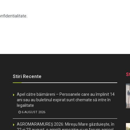
nfidentialitate.
S
Stiri Recente
Apel către băimăreni – Persoanele care au împlinit 14
ani sau au buletinul expirat sunt chemate să intre în
legalitate
6 AUGUST 2026
AGROMARAMUREȘ 2026: Mireșu Mare găzduiește, în
22 și 23 august, o amplă expoziție și un forum agricol