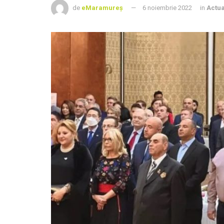
de
eMaramureș
6 noiembrie 2022
in
Actua