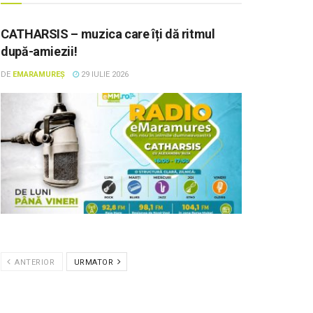
CATHARSIS – muzica care îți dă ritmul
după-amiezii!
DE
EMARAMUREȘ
29 IULIE 2026
ANTERIOR
URMATOR