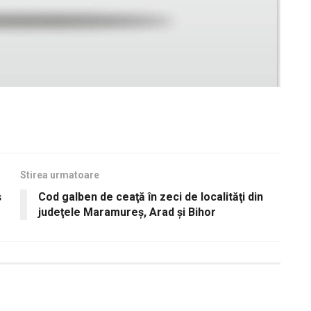
Stirea urmatoare
ș
Cod galben de ceaţă în zeci de localităţi din
judeţele Maramureş, Arad şi Bihor